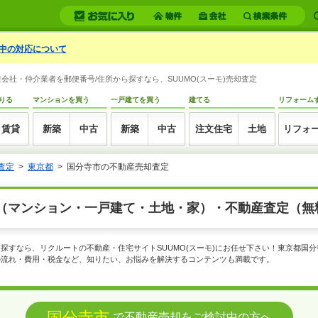
中の対応について
社・仲介業者を郵便番号/住所から探すなら、SUUMO(スーモ)売却査定
りる
マンションを買う
一戸建てを買う
建てる
リフォーム
賃貸
新築
中古
新築
中古
注文住宅
土地
リフォ
査定
東京都
国分寺市の不動産売却査定
（マンション・一戸建て・土地・家）・不動産査定（無
探すなら、リクルートの不動産・住宅サイトSUUMO(スーモ)にお任せ下さい！東京都国
の流れ・費用・税金など、知りたい、お悩みを解決するコンテンツも満載です。
国分寺市
で不動産売却をご検討中の方へ