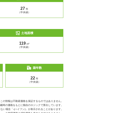
27
年
（中央値）
土地面積
119
m²
（中央値）
築年数
22
年
（中央値）
※この情報は不動産価格を保証するものではありません。
掲載時の価格をもとに独自のロジックで算出しています。
ない場合「-(ハイフン)」が表示されることがあります。