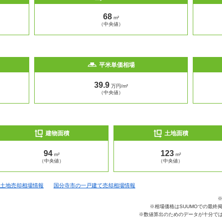
68
m²
（中央値）
平米単価相場
39.9
万円/m²
（中央値）
建物面積
土地面積
94
123
m²
m²
（中央値）
（中央値）
土地売却相場情報
国分寺市の一戸建て売却相場情報
※相場価格はSUUMOでの最終
※数値算出のためのデータが十分では