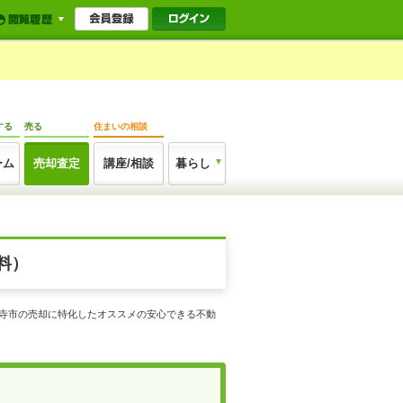
する
売る
住まいの相談
ーム
売却査定
講座/相談
暮らし
料）
分寺市の売却に特化したオススメの安心できる不動