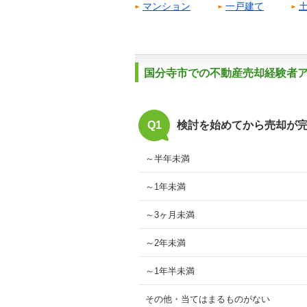
マンション
一戸建て
国分寺市での不動産売却経験者
Q1
検討を始めてから売却が
～半年未満
～1年未満
～3ヶ月未満
～2年未満
～1年半未満
その他・当てはまるものがない