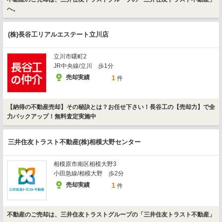
へ。
(株)長谷工リアルエステート立川店
立川市曙町2
JR中央線/立川 歩1分
売却実績
1
件
【納得の不動産売却】その秘訣とは？お任せ下さい！長谷工の【売却力】で全
力バックアップ！無料査定実施中
三井住友トラスト不動産(株)相模大野センター
相模原市南区相模大野3
小田急線/相模大野 歩2分
売却実績
1
件
不動産のご売却は、三井住友トラストグループの「三井住友トラスト不動産」