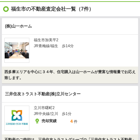
福生市の不動産査定会社一覧（7件）
(株)山一ホーム
福生市加美平2
JR青梅線/福生 歩14分
西多摩エリアを中心に３４年、住宅購入は山一ホームが豊富な情報量でお応え
致します。
三井住友トラスト不動産(株)立川センター
立川市曙町2
JR中央線/立川 歩1分
売却実績
4
件
不動産のご売却は、三井住友トラストグループの「三井住友トラスト不動産」