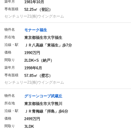
築年月
1981年10月
専有面積
52.25㎡（登記）
センチュリー21(株)ウイングホーム
物件名
モナーク福生
所在地
東京都福生市大字福生
沿線・駅
ＪＲ八高線「東福生」歩7分
価格
1990万円
間取り
2LDK+S（納戸）
築年月
1998年6月
専有面積
57.85㎡（壁芯）
センチュリー21(株)ウイングホーム
物件名
グリーンコープ武蔵丘
所在地
東京都福生市大字熊川
沿線・駅
ＪＲ青梅線「拝島」歩6分
価格
2499万円
間取り
3LDK