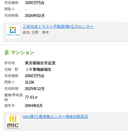
売却価格
3200万円台
間取り
-
売却時期
2026年02月
三井住友トラスト不動産(株)立川センター
担当: 大野 恭平
マンション
所在地
東京都福生市志茂
沿線・駅
ＪＲ青梅線福生
売却価格
2000万円台
間取り
3LDK
売却時期
2025年12月
建物/専有面
77.61㎡
積
築年月
2004年8月
mic(株)三春情報センター港南台駅前店