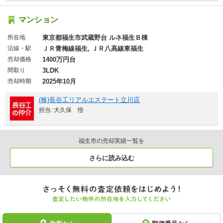
マンション
所在地
東京都福生市武蔵野台 ルネ福生Ｂ棟
沿線・駅
ＪＲ青梅線福生, ＪＲ八高線東福生
売却価格
1400万円台
間取り
3LDK
売却時期
2025年10月
(株)長谷工リアルエステート立川店
担当: 大久保 悟
福生市の売却実績一覧を
さらに読み込む