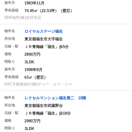
築年月
1983年11月
専有面積
74.49㎡（22.53坪）（壁芯）
明和地所(株)吉祥寺店
物件名
ロイヤルステージ福生
所在地
東京都福生市大字福生
沿線・駅
ＪＲ青梅線「福生」歩5分
価格
2890万円
間取り
3LDK
築年月
1998年8月
専有面積
63㎡（壁芯）
DAC不動産紹介(株)ディー・エー・シー
物件名
レクセルマンション福生第二 10階
所在地
東京都福生市武蔵野台
沿線・駅
ＪＲ青梅線「福生」歩18分
価格
2980万円
間取り
3LDK