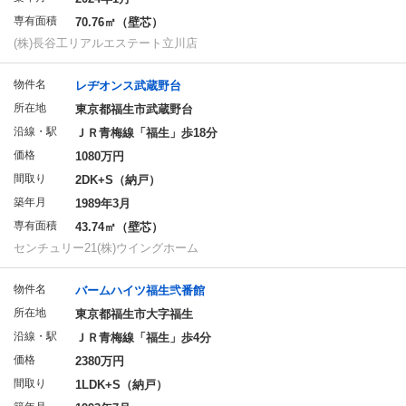
専有面積
70.76㎡（壁芯）
(株)長谷工リアルエステート立川店
物件名
レヂオンス武蔵野台
所在地
東京都福生市武蔵野台
沿線・駅
ＪＲ青梅線「福生」歩18分
価格
1080万円
間取り
2DK+S（納戸）
築年月
1989年3月
専有面積
43.74㎡（壁芯）
センチュリー21(株)ウイングホーム
物件名
バームハイツ福生弐番館
所在地
東京都福生市大字福生
沿線・駅
ＪＲ青梅線「福生」歩4分
価格
2380万円
間取り
1LDK+S（納戸）