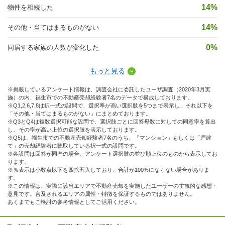
14%
物件を相続した
14%
その他・当てはまるものがない
0%
同居する家族の人数が変化した
もっと見る
※掲載しているアンケート情報は、調査会社に委託したユーザ調査（2020年3月実
施）の内、福生市での不動産売却経験者7名のデータで構成しております。
※Q1,2,6,7,8は択一式の設問で、選択率が高い選択肢を5つまで表示し、それ以下を
「その他・当てはまるものがない」にまとめております。
※Q3とQ4は複数選択可能な設問で、選択肢ごとに回答母数に対しての同意率を算出
し、その率が高い上位の選択肢を表示しております。
※Q5は、福生市での不動産売却経験者7名のうち、「マンション」もしくは「戸建
て」の売却経験者に聴取している択一式の設問です。
※各設問は回答が同率の場合、アンケート選択肢の並び順上位のものから表示してお
ります。
※％表示は小数点以下を四捨五入しており、合計が100%にならない場合がありま
す。
※この情報は、実際に該当エリアで不動産売却を実施したユーザーの主観的な感想・
意見です。言及されるエリアの属性・特徴を保証するものではありません。
あくまでもご検討の参考情報としてご活用ください。