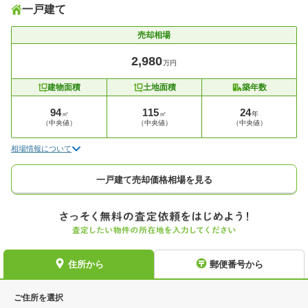
一戸建て
売却相場
2,980
万円
建物面積
土地面積
築年数
94
115
24
㎡
㎡
年
（中央値）
（中央値）
（中央値）
相場情報について
一戸建て売却価格相場を見る
住所から
郵便番号から
ご住所を選択