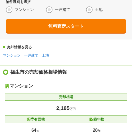
物件種別を選択
マンション
一戸建て
土地
無料査定スタート
売却情報を見る
マンション
一戸建て
土地
福生市の売却価格相場情報
マンション
売却相場
2,185
万円
専有面積
築年数
64
28
㎡
年