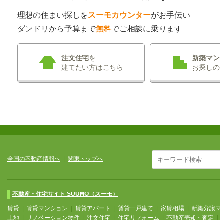
理想の住まい探しを
スーモカウンター
がお手伝い
ダンドリから予算まで
無料
でご相談に乗ります
注文住宅
を
新築マン
建てたい方はこちら
お探しの
全国の不動産情報へ
|
関東トップへ
不動産・住宅サイト SUUMO（スーモ）
賃貸
|
賃貸マンション
|
賃貸アパート
|
賃貸一戸建て
|
家賃相場
|
新築分譲
土地
|
リノベーション物件
|
注文住宅
|
住宅リフォーム
|
不動産売却・査定