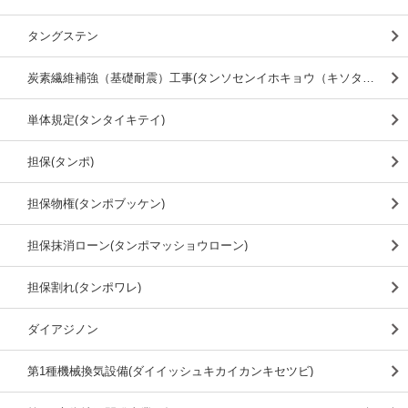
タングステン
炭素繊維補強（基礎耐震）工事(タンソセンイホキョウ（キソタイシン）コウジ)
単体規定(タンタイキテイ)
担保(タンポ)
担保物権(タンポブッケン)
担保抹消ローン(タンポマッショウローン)
担保割れ(タンポワレ)
ダイアジノン
第1種機械換気設備(ダイイッシュキカイカンキセツビ)