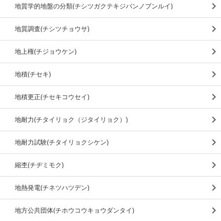
地質学的地盤の分類(チシツガクテキジバンノブンルイ)
地質調査(チシツチョウサ)
地上権(チジョウケン)
地積(チセキ)
地積更正(チセキコウセイ)
地耐力(チタイリョク（ジタイリョク）)
地耐力試験(チタイリョクシケン)
縮杢(チヂミモク)
地熱発電(チネツハツデン)
地方公共団体(チホウコウキョウダンタイ)