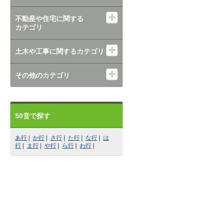
不動産や住宅に関する
カテゴリ
土木や工事に関するカテゴリ
その他のカテゴリ
50音で探す
あ行
|
か行
|
さ行
|
た行
|
な行
|
は
行
|
ま行
|
や行
|
ら行
|
わ行
|