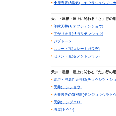
小屋裏収納換気(コヤウラシュウノウカ
天井・屋根・屋上に関わる「さ」行の
竿縁天井(サオブチテンジョウ)
下がり天井(サガリテンジョウ)
ジプトーン
スレート瓦(スレートガワラ)
セメント瓦(セメントガワラ)
天井・屋根・屋上に関わる「た」行の
調湿・消臭性天井材(チョウシツ・シ
天井(テンジョウ)
天井裏等の気密層(テンジョウウラトウ
天袋(テンブクロ)
塔屋(トウヤ)