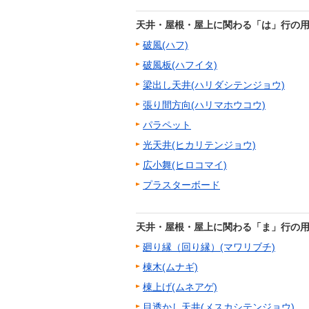
天井・屋根・屋上に関わる「は」行の
破風(ハフ)
破風板(ハフイタ)
梁出し天井(ハリダシテンジョウ)
張り間方向(ハリマホウコウ)
パラペット
光天井(ヒカリテンジョウ)
広小舞(ヒロコマイ)
プラスターボード
天井・屋根・屋上に関わる「ま」行の
廻り縁（回り縁）(マワリブチ)
棟木(ムナギ)
棟上げ(ムネアゲ)
目透かし天井(メスカシテンジョウ)