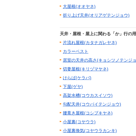
大屋根(オオヤネ)
折り上げ天井(オリアゲテンジョウ)
天井・屋根・屋上に関わる「か」行の
片流れ屋根(カタナガレヤネ)
カラーベスト
居室の天井の高さ(キョシツノテンジョ
切妻屋根(キリヅマヤネ)
けらば(ケラバ)
下屋(ゲヤ)
高架水槽(コウカスイソウ)
勾配天井(コウバイテンジョウ)
腰葺き屋根(コシブキヤネ)
小屋裏(コヤウラ)
小屋裏換気(コヤウラカンキ)