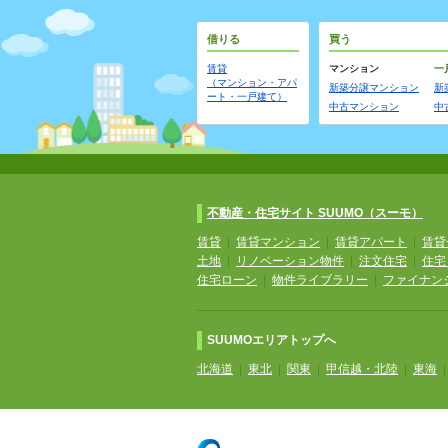
借りる
買う
賃貸
マンション
一
（マンション・アパ
新築分譲マンション
新
ート・一戸建て）
中古マンション
中
不動産・住宅サイト SUUMO（スーモ）
賃貸
|
賃貸マンション
|
賃貸アパート
|
賃貸
土地
|
リノベーション物件
|
注文住宅
|
住宅
住宅ローン
|
物件ライブラリー
|
ファイナン
SUUMOエリアトップへ
北海道
|
東北
|
関東
|
甲信越・北陸
|
東海