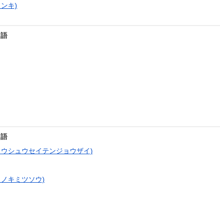
ンキ)
用語
用語
ョウシュウセイテンジョウザイ)
ノキミツソウ)