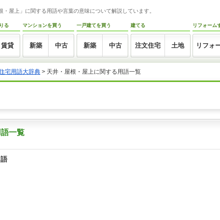
・屋根・屋上」に関する用語や言葉の意味について解説しています。
りる
マンションを買う
一戸建てを買う
建てる
リフォーム
賃貸
新築
中古
新築
中古
注文住宅
土地
リフォ
住宅用語大辞典
> 天井・屋根・屋上に関する用語一覧
用語一覧
用語