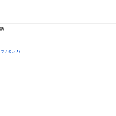
用語
ウノタカサ)