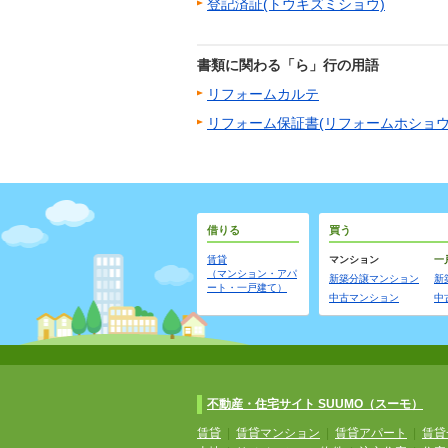
登記済証(トウキズミショウ)
書類に関わる「ら」行の用語
リフォームカルテ
リフォーム保証書(リフォームホショウ
借りる
買う
賃貸
マンション
一
（マンション・アパ
新築分譲マンション
新
ート・一戸建て）
中古マンション
中
不動産・住宅サイト SUUMO（スーモ）
賃貸
|
賃貸マンション
|
賃貸アパート
|
賃貸