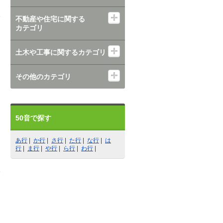
不動産や住宅に関する
カテゴリ
土木や工事に関するカテゴリ
その他のカテゴリ
50音で探す
あ行
|
か行
|
さ行
|
た行
|
な行
|
は
行
|
ま行
|
や行
|
ら行
|
わ行
|