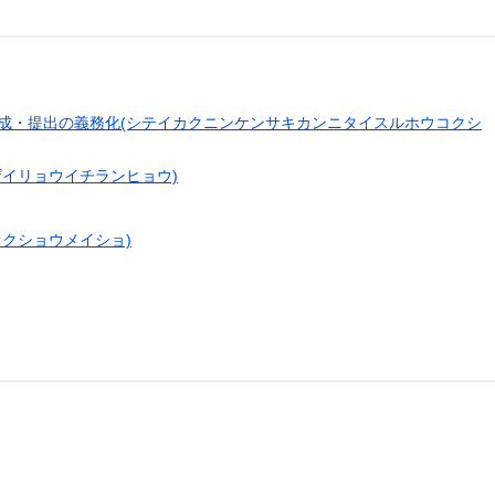
成・提出の義務化(シテイカクニンケンサキカンニタイスルホウコクシ
ザイリョウイチランヒョウ)
クショウメイショ)