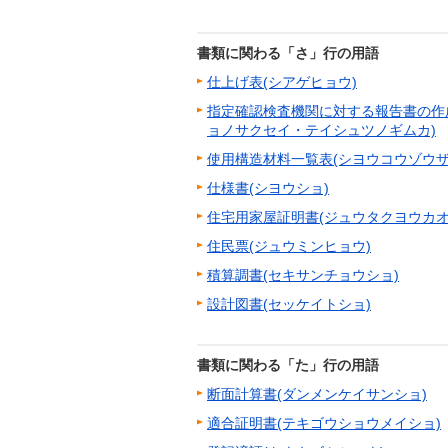
書類に関わる「さ」行の用語
仕上げ表(シアゲヒョウ)
指定確認検査機関に対する報告書の作
ョノサクセイ・テイシュツノギムカ)
使用構造材料一覧表(シヨウコウゾウ
仕様書(シヨウショ)
住宅用家屋証明書(ジュウタクヨウカオ
住民票(ジュウミンヒョウ)
積算調書(セキサンチョウショ)
設計図書(セッケイトショ)
書類に関わる「た」行の用語
断面計算書(ダンメンケイサンショ)
適合証明書(テキゴウショウメイショ)