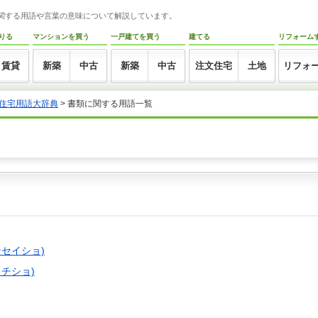
に関する用語や言葉の意味について解説しています。
りる
マンションを買う
一戸建てを買う
建てる
リフォーム
賃貸
新築
中古
新築
中古
注文住宅
土地
リフォ
住宅用語大辞典
> 書類に関する用語一覧
セイショ)
チショ)