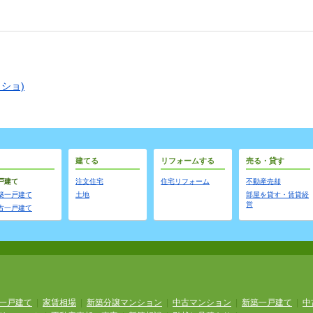
ショ)
建てる
リフォームする
売る・貸す
戸建て
注文住宅
住宅リフォーム
不動産売却
築一戸建て
土地
部屋を貸す・賃貸経
営
古一戸建て
一戸建て
|
家賃相場
|
新築分譲マンション
|
中古マンション
|
新築一戸建て
|
中