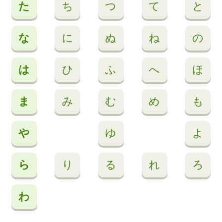
た
ち
つ
て
と
な
に
ぬ
ね
の
は
ひ
ふ
へ
ほ
ま
み
む
め
も
や
ゆ
よ
ら
り
る
れ
ろ
わ