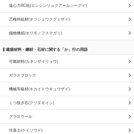
遠心力RC杭(エンシンリョクアールシーグイ)
乙種枠組材(オツシュワクグミザイ)
織物襖紙(オリモノフスマガミ)
建築材料・鋼材・石材に関する「か」行の用語
可燃材料(カネンザイリョウ)
ガラスブロック
機械等級材(キカイトウキュウザイ)
くつ脱ぎ石(クツヌギイシ)
グラスウール
珪藻土(ケイソウド)