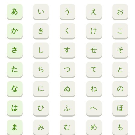
あ
い
う
え
お
か
き
く
け
こ
さ
し
す
せ
そ
た
ち
つ
て
と
な
に
ぬ
ね
の
は
ひ
ふ
へ
ほ
ま
み
む
め
も