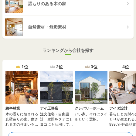
温もりのある木の家
自然素材・無垢素材
ランキングから会社を探す
1位
2位
3位
4位
綿半林業
アイ工務店
クレバリーホーム
アイダ設計
木の香りに包まれる
注文住宅・自由設
いい家、それはタイ
暮らしとお財布
真壁造りの家。癒さ
計 空間をタテにも
ルという選択。
とりが生まれる
れる木の住まいを安
ヨコにも活用して夢
999万円×高品質
心価格で全国へ
のマイホームを実現
由設計の家。建
えも応援