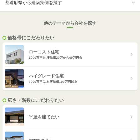
奈良
高知
岡山
佐賀
都道府県から建築実例を探す
和歌山
広島
長崎
他のテーマから会社を探す
山口
熊本
価格帯にこだわりたい
大分
ローコスト住宅
1000万円台 坪単価20万から40万円台
宮崎
鹿児島
ハイグレード住宅
3000万円以上 坪単価100万円以上
沖縄
広さ・階数にこだわりたい
平屋を建てたい