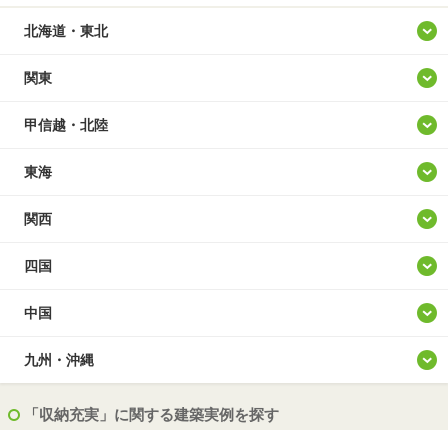
北海道・東北
北海道
関東
青森
東京
甲信越・北陸
岩手
神奈川
山梨
東海
宮城
埼玉
新潟
愛知
関西
秋田
千葉
長野
岐阜
大阪
四国
山形
茨城
富山
静岡
兵庫
徳島
中国
福島
群馬
石川
三重
京都
香川
鳥取
九州・沖縄
栃木
福井
滋賀
愛媛
島根
福岡
「収納充実」に関する建築実例を探す