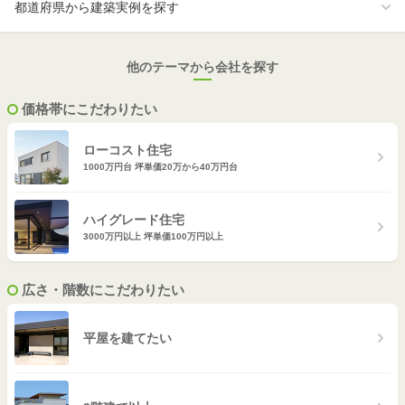
奈良
高知
岡山
佐賀
都道府県から建築実例を探す
和歌山
広島
長崎
他のテーマから会社を探す
山口
熊本
価格帯にこだわりたい
大分
ローコスト住宅
1000万円台 坪単価20万から40万円台
宮崎
鹿児島
ハイグレード住宅
3000万円以上 坪単価100万円以上
沖縄
広さ・階数にこだわりたい
平屋を建てたい