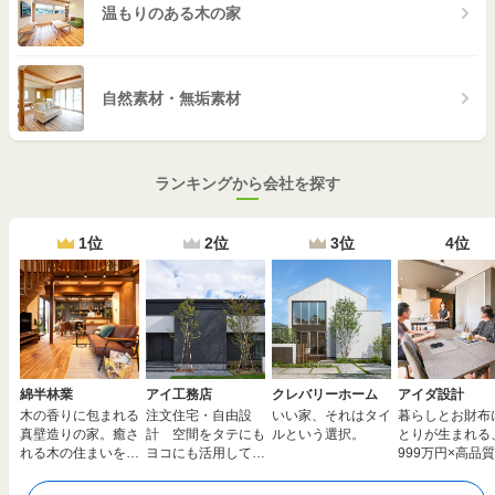
温もりのある木の家
自然素材・無垢素材
ランキングから会社を探す
1位
2位
3位
4位
綿半林業
アイ工務店
クレバリーホーム
アイダ設計
木の香りに包まれる
注文住宅・自由設
いい家、それはタイ
暮らしとお財布
真壁造りの家。癒さ
計 空間をタテにも
ルという選択。
とりが生まれる
れる木の住まいを安
ヨコにも活用して夢
999万円×高品質
心価格で全国へ
のマイホームを実現
由設計の家。建
えも応援