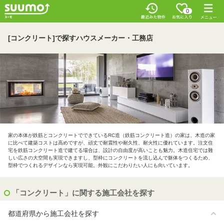
0
[コンクリート]で探すハウスメーカー・工務店
家の本体が鉄筋とコンクリートでできているRC造（鉄筋コンクリート造）の家は、木造の家
に比べて建築コストは高めですが、頑丈で耐震性や耐久性、耐火性に優れています。注文住
宅を鉄筋コンクリート造で建てる場合は、設計の自由度が高いことも魅力。木造住宅では難
しい広さの大空間も実現できますし、型枠にコンクリートを流し込んで躯体をつくるため、
型枠でつくれるデザインなら実現可能。外観にこだわりたい人にも向いています。
「コンクリート」に関する施工会社を探す
都道府県から施工会社を探す