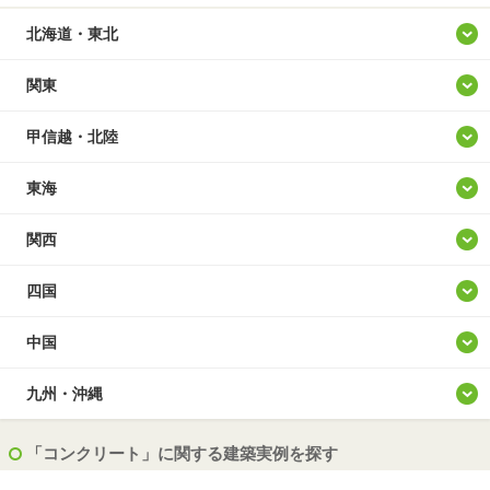
北海道・東北
北海道
関東
青森
東京
甲信越・北陸
岩手
神奈川
山梨
東海
宮城
埼玉
新潟
愛知
関西
秋田
千葉
長野
岐阜
大阪
四国
山形
茨城
富山
静岡
兵庫
徳島
中国
福島
群馬
石川
三重
京都
香川
鳥取
九州・沖縄
栃木
福井
滋賀
愛媛
島根
福岡
「コンクリート」に関する建築実例を探す