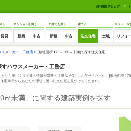
りる
マンションを買う
一戸建てを買う
建てる
リフォーム
賃貸
新築
中古
新築
中古
注文住宅
土地
リフォ
ウスメーカー・工務店
[敷地面積 170～180㎡未満]で探す注文住宅
]で探すハウスメーカー・工務店
宅のことなら家づくり関連の情報が満載の【SUUMO】にお任せください。[敷地面積 17
文住宅商品からあなたの理想に近い注文住宅を見つけてください。
180㎡未満」に関する建築実例を探す