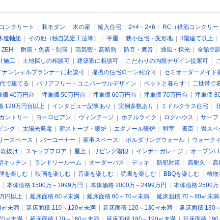
コンクリート
|
和モダン
|
木の家
|
輸入住宅
|
2×4・2×6
|
RC（鉄筋コンクリー
木造軸組
|
その他（独自認定工法等）
|
平屋
|
狭小住宅・変形地
|
3階建て以上
 ZEH
|
耐震・免震・制震
|
高気密・高断熱
|
防音・遮音
|
通風・採光
|
全館空
社施工
|
土地探しの相談可
|
建築家に相談可
|
こだわりの内観デザイン提案可
|
イナンシャルプランナーに相談可
|
提携の住宅ローン紹介可
|
セミオーダーメイド
0代で建てる
|
バリアフリー・ユニバーサルデザイン
|
ペットと暮らす
|
二世帯で
単価 40万円台
|
坪単価 50万円台
|
坪単価 60万円台
|
坪単価 70万円台
|
坪単価 8
価 120万円台以上
|
インタビュー記事あり
|
実例多数あり
|
ミドルクラス住宅
|
カントリー
|
ヨーロピアン
|
ヴィンテージ
|
ホテルライク
|
ログハウス
|
サーフ
ビング
|
太陽光発電
|
薪ストーブ・暖炉
|
エタノール暖炉
|
和室
|
書斎
|
畳スペ
リースペース
|
バーコーナー
|
家事スペース
|
ボルダリングウォール
|
ウォーク
|
吹抜け
|
スキップフロア
|
屋上
|
リビング階段
|
インナーガレージ
|
オープンL
型キッチン
|
ランドリールーム
|
オーダーバス
|
デッキ
|
防犯対策
|
高耐久
|
高
理を楽しむ
|
映画を楽しむ
|
音楽を楽しむ
|
読書を楽しむ
|
BBQを楽しむ
|
植物
|
本体価格 1500万～1999万円
|
本体価格 2000万～2499万円
|
本体価格 2500万
0万円以上
|
延床面積 60㎡未満
|
延床面積 60～70㎡未満
|
延床面積 70～80㎡未満
10㎡未満
|
延床面積 110～120㎡未満
|
延床面積 120～130㎡未満
|
延床面積 130
70㎡未満
|
延床面積 170～180㎡未満
|
延床面積 180～190㎡未満
|
延床面積 19