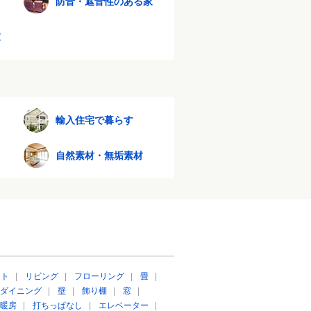
防音・遮音性のある家
家
輸入住宅で暮らす
自然素材・無垢素材
ート
|
リビング
|
フローリング
|
畳
|
ダイニング
|
壁
|
飾り棚
|
窓
|
暖房
|
打ちっぱなし
|
エレベーター
|