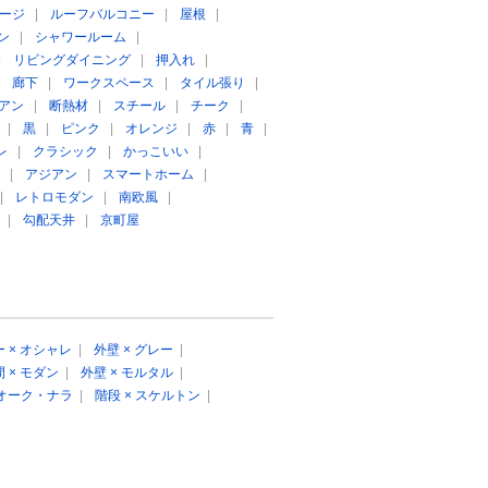
ージ
|
ルーフバルコニー
|
屋根
|
ン
|
シャワールーム
|
|
リビングダイニング
|
押入れ
|
|
廊下
|
ワークスペース
|
タイル張り
|
アン
|
断熱材
|
スチール
|
チーク
|
|
黒
|
ピンク
|
オレンジ
|
赤
|
青
|
レ
|
クラシック
|
かっこいい
|
|
アジアン
|
スマートホーム
|
|
レトロモダン
|
南欧風
|
|
勾配天井
|
京町屋
 × オシャレ
|
外壁 × グレー
|
 × モダン
|
外壁 × モルタル
|
 オーク・ナラ
|
階段 × スケルトン
|