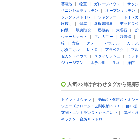
蓄電池
|
物置
|
ガレージハウス
|
サッシ
ペニンシュラキッチン
|
オープンキッチン
タンクレストイレ
|
ジャグジー
|
トイレカ
吹抜け
|
母屋
|
屋根裏部屋
|
デッドスペ
内壁
|
螺旋階段
|
屋根裏
|
大理石
|
ビ
ウォールナット
|
マホガニー
|
鉄骨造
|
緑
|
黄色
|
グレー
|
パステル
|
カラフ
ボタニカル
|
レトロ
|
アラベスク
|
ブル
セカンドハウス
|
スタイリッシュ
|
ミッド
ジョージアン
|
ホテル風
|
生垣
|
洋館
人気の掛け合わせタグから建築
トイレ × オシャレ
|
洗面台・化粧台 × オシ
シューズクローク・玄関収納 × DIY
|
飾り棚・
玄関・エントランス × かっこいい
|
屋根 × 
キッチン・台所 × レトロ