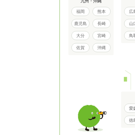
九州・沖縄
福岡
熊本
広
鹿児島
長崎
山
大分
宮崎
鳥
佐賀
沖縄
愛
徳