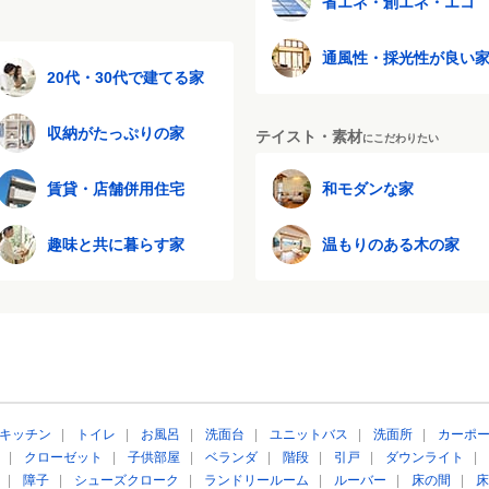
省エネ・創エネ・エコ
通風性・採光性が良い
20代・30代で建てる家
収納がたっぷりの家
テイスト・素材
にこだわりたい
賃貸・店舗併用住宅
和モダンな家
趣味と共に暮らす家
温もりのある木の家
キッチン
|
トイレ
|
お風呂
|
洗面台
|
ユニットバス
|
洗面所
|
カーポ
|
クローゼット
|
子供部屋
|
ベランダ
|
階段
|
引戸
|
ダウンライト
|
|
障子
|
シューズクローク
|
ランドリールーム
|
ルーバー
|
床の間
|
床