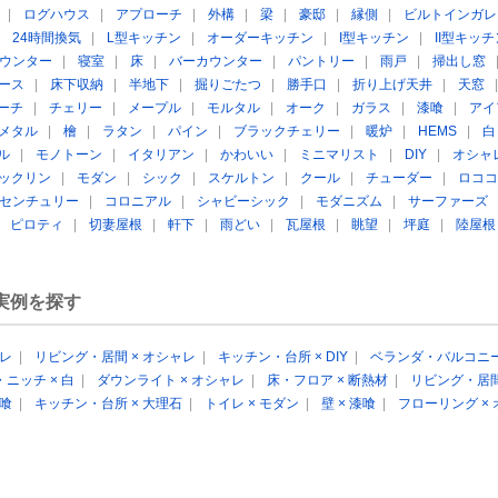
|
ログハウス
|
アプローチ
|
外構
|
梁
|
豪邸
|
縁側
|
ビルトインガレ
|
24時間換気
|
L型キッチン
|
オーダーキッチン
|
I型キッチン
|
II型キッチ
ウンター
|
寝室
|
床
|
バーカウンター
|
パントリー
|
雨戸
|
掃出し窓
ース
|
床下収納
|
半地下
|
掘りごたつ
|
勝手口
|
折り上げ天井
|
天窓
ーチ
|
チェリー
|
メープル
|
モルタル
|
オーク
|
ガラス
|
漆喰
|
アイ
メタル
|
檜
|
ラタン
|
パイン
|
ブラックチェリー
|
暖炉
|
HEMS
|
白
ル
|
モノトーン
|
イタリアン
|
かわいい
|
ミニマリスト
|
DIY
|
オシャ
ックリン
|
モダン
|
シック
|
スケルトン
|
クール
|
チューダー
|
ロココ
センチュリー
|
コロニアル
|
シャビーシック
|
モダニズム
|
サーファーズ
|
ピロティ
|
切妻屋根
|
軒下
|
雨どい
|
瓦屋根
|
眺望
|
坪庭
|
陸屋根
実例を探す
ャレ
|
リビング・居間 × オシャレ
|
キッチン・台所 × DIY
|
ベランダ・バルコニー
ニッチ × 白
|
ダウンライト × オシャレ
|
床・フロア × 断熱材
|
リビング・居間
漆喰
|
キッチン・台所 × 大理石
|
トイレ × モダン
|
壁 × 漆喰
|
フローリング ×