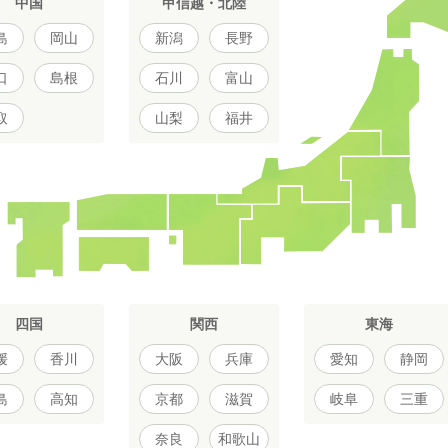
中国
甲信越・北陸
島
岡山
新潟
長野
口
島根
石川
富山
取
山梨
福井
四国
関西
東海
媛
香川
大阪
兵庫
愛知
静岡
島
高知
京都
滋賀
岐阜
三重
奈良
和歌山