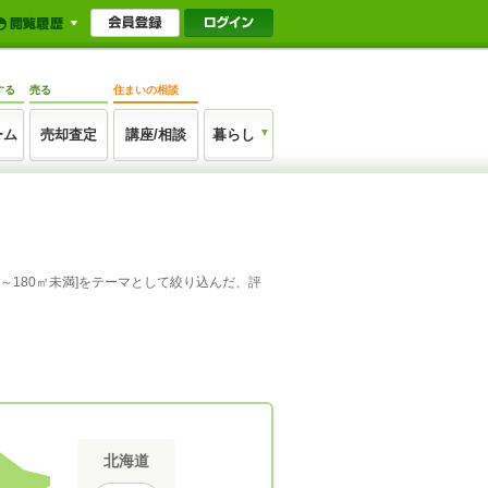
する
売る
住まいの相談
ーム
売却査定
講座/相談
暮らし
0～180㎡未満]をテーマとして絞り込んだ、評
北海道