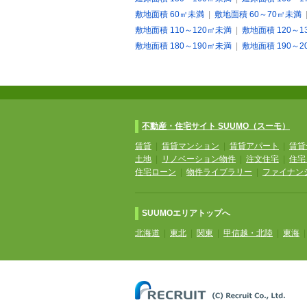
敷地面積 60㎡未満
|
敷地面積 60～70㎡未満
敷地面積 110～120㎡未満
|
敷地面積 120～1
敷地面積 180～190㎡未満
|
敷地面積 190～2
不動産・住宅サイト SUUMO（スーモ）
賃貸
|
賃貸マンション
|
賃貸アパート
|
賃貸
土地
|
リノベーション物件
|
注文住宅
|
住宅
住宅ローン
|
物件ライブラリー
|
ファイナン
SUUMOエリアトップへ
北海道
|
東北
|
関東
|
甲信越・北陸
|
東海