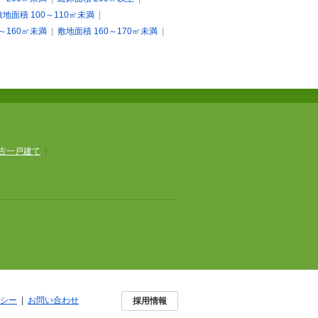
敷地面積 100～110㎡未満
|
0～160㎡未満
|
敷地面積 160～170㎡未満
|
古一戸建て
|
シー
|
お問い合わせ
採用情報