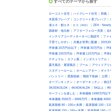
すべてのテーマから探す
ローコスト住宅
|
ハイグレード住宅
|
和風
|
木質系プレハブ
|
コンクリート系プレハブ
|
省エネ・創エネ・エコ（eco）
|
ZEH・Nearly
国産材・地元材
|
アフターフォロー充実
|
自
インテリアコーディネーターに相談可
|
ファ
子育てしやすい
|
共働き世帯に配慮
|
20代3
坪単価 20万円台以下
|
坪単価 30万円台
|
坪
坪単価 100万円台
|
坪単価 110万円台
|
坪単
ナチュラル
|
カフェ風
|
インダストリアル
|
露天風呂・展望風呂
|
プール
|
アウトドアリ
スタディールーム
|
ホームシアター
|
ギャラ
パントリー
|
壁面収納
|
階段下収納
|
土間
オープンキッチン
|
オーダーキッチン
|
独立
3K/3DK/3LDK
|
4K/4DK/4LDK
|
5K以上
|
料
サーフィンを楽しむ
|
本体価格 1499万円以下
本体価格 3500万～3999万円
|
本体価格 400
延床面積 90～100㎡未満
|
延床面積 100～1
延床面積 150～160㎡未満
|
延床面積 160～1