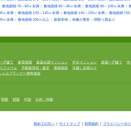
|
敷地面積 70～80㎡未満
|
敷地面積 80～90㎡未満
|
敷地面積 90～100㎡未満
|
30㎡未満
|
敷地面積 130～140㎡未満
|
敷地面積 140～150㎡未満
|
敷地面積 15
00㎡未満
|
敷地面積 200㎡以上
|
新着実例
|
画像が豊富
|
間取り図あり
一戸建て
|
家賃相場
|
新築分譲マンション
|
中古マンション
|
新築一戸建て
|
中
リフォーム
|
不動産売却・査定
|
新築相談
|
引越し見積もり
|
シャルプランナー無料相談
|
関西
|
四国
|
中国
|
九州・沖縄
初めての方へ
|
サイトマップ
|
利用規約
|
プライバシーポリ