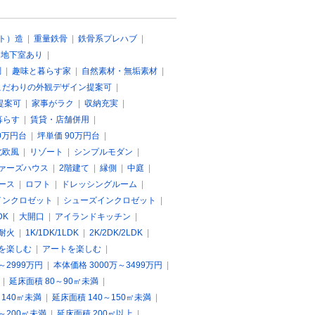
ト）造
|
重量鉄骨
|
鉄骨系プレハブ
|
|
地下室あり
|
調
|
趣味と暮らす家
|
自然素材・無垢素材
|
こだわりの外観デザイン提案可
|
提案可
|
家事がラク
|
収納充実
|
暮らす
|
賃貸・店舗併用
|
0万円台
|
坪単価 90万円台
|
北欧風
|
リゾート
|
シンプルモダン
|
ァーズハウス
|
2階建て
|
縁側
|
中庭
|
ース
|
ロフト
|
ドレッシングルーム
|
インクロゼット
|
シューズインクロゼット
|
DK
|
大開口
|
アイランドキッチン
|
耐火
|
1K/1DK/1LDK
|
2K/2DK/2LDK
|
を楽しむ
|
アートを楽しむ
|
～2999万円
|
本体価格 3000万～3499万円
|
|
延床面積 80～90㎡未満
|
～140㎡未満
|
延床面積 140～150㎡未満
|
0～200㎡未満
|
延床面積 200㎡以上
|