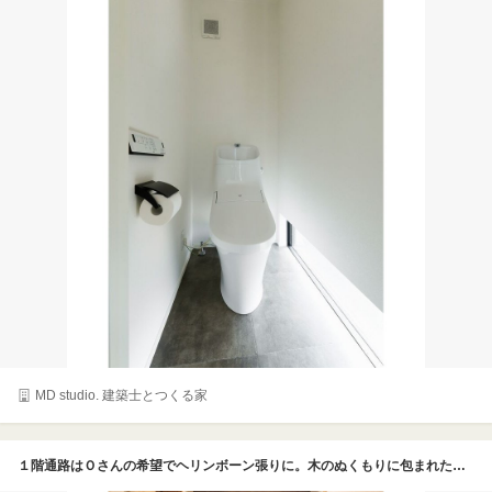
MD studio. 建築士とつくる家
１階通路はＯさんの希望でヘリンボーン張りに。木のぬくもりに包まれたナチュラルな空間に、トイレの青い扉がアクセントとして利いている