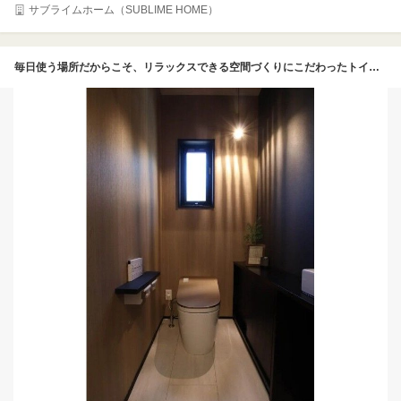
サブライムホーム（SUBLIME HOME）
毎日使う場所だからこそ、リラックスできる空間づくりにこだわったトイレである。壁面には落ち着いた木目調のアクセントクロスを施し、ペンダントライトの柔らかな光が、高級ホテルのような非日常的な雰囲気を演出している。空間の美しさを際立たせるスタイリッシュなタンクレストイレを採用し、手洗いカウンターも使い勝手の良いモダンなデザインで統一した。細部にまで施主の洗練された美意識が息づき、来客時にも自信を持って案内できるサニタリー空間だ。毎日の休息の時間を、心地よく過ごすことができる。