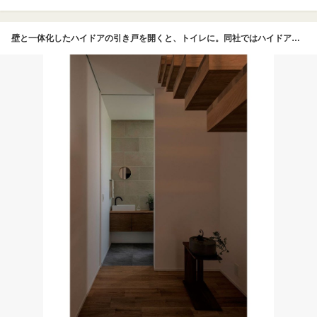
壁と一体化したハイドアの引き戸を開くと、トイレに。同社ではハイドアやハイサッシを使い、ムダな線をなくしてシンプルな建築美を叶えてくれる。トイレ内は外壁用のタイルで上品に仕上げた。ちらっと見えても絵になる空間