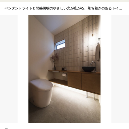
ペンダントライトと間接照明のやさしい光が広がる、落ち着きのあるトイレ。壁面の白いタイルはあえてグレーの目地材を使い印象的に仕上げた。キッチン・洗面室・脱衣室・トイレと水廻りは同じタイルの色違いを使用することで、住まい全体の統一感を演出している