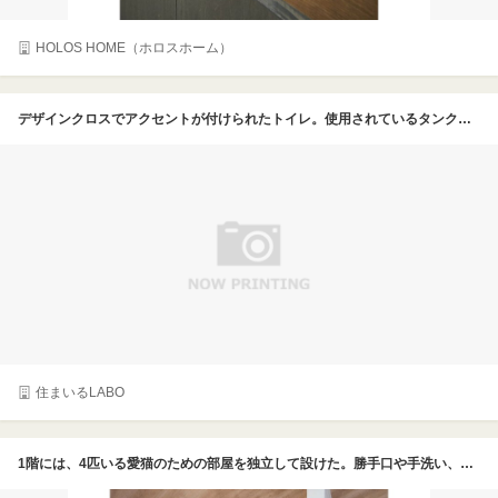
HOLOS HOME（ホロスホーム）
デザインクロスでアクセントが付けられたトイレ。使用されているタンクレストイレは、Panasonic社製のアラウーノ。流すたびに泡で洗浄してくれる
住まいるLABO
1階には、4匹いる愛猫のための部屋を独立して設けた。勝手口や手洗い、収納スペースを設け、ここだけで日々のお世話が完結できる。猫たちが外を眺められる窓があり、4つのトイレを置いた横には24時間稼働する換気扇を付けた。Tさんご自身でキャットタワーやステップを取り付け、立体的に移動できる楽しい空間に。高断熱・高気密仕様のおかげで夜間低めの温度設定でエアコンを付ければ、日中はそのまま暖かく過ごせる