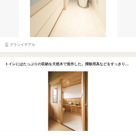
グランイデアル
トイレにはたっぷりの収納を天然木で造作した。掃除用具などをすっきりと仕舞えるので、お客様が来てもいつも片付いている空間に。一枚板のカウンターの上には焼き物の洗面ボウルを配して、和の雰囲気を