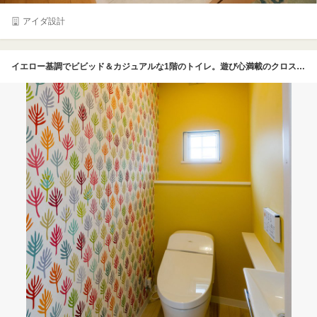
アイダ設計
イエロー基調でビビッド＆カジュアルな1階のトイレ。遊び心満載のクロスはトイレ空間を明るくし、元気が出てきそう。2階のトイレはグリーン基調でまとめた。奥までつながる長いカウンターや細長い手洗いなど、空間を有効活用する工夫に満ちている