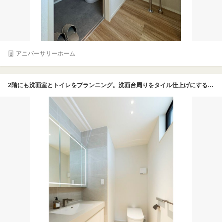
アニバーサリーホーム
2階にも洗面室とトイレをプランニング。洗面台周りをタイル仕上げにすることでメンテナンス性にも配慮している。キッチンや洗面室など水回りの天井は珪藻土の塗り壁に。調湿効果があるので通気性がアップし、真上や真下の空間がジメっとする心配もない