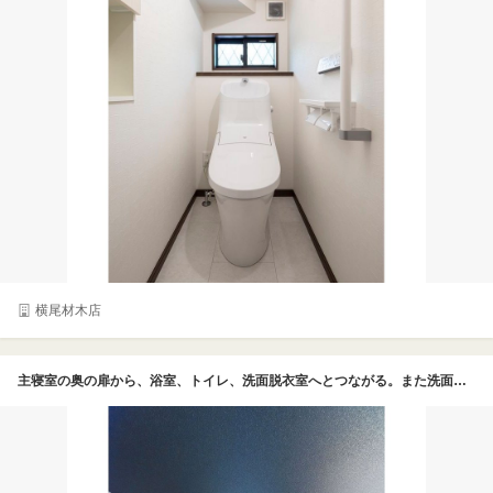
横尾材木店
主寝室の奥の扉から、浴室、トイレ、洗面脱衣室へとつながる。また洗面脱衣室からサンルームを抜けるとクローゼットに続くため、効率よく家事を進められる