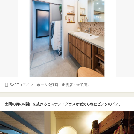
SAFE（アイフルホーム松江店・出雲店・米子店）
土間の奥のR開口を抜けるとステンドグラスが嵌められたピンクのドア。ドアの先は洗面とトイレ