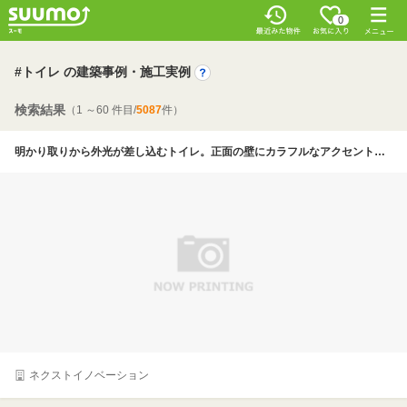
0
#トイレ の建築事例・施工実例
検索結果
（1 ～60 件目/
5087
件）
明かり取りから外光が差し込むトイレ。正面の壁にカラフルなアクセントクロスを貼りつけたほか、星形の飾りつきのライトやキュートな小物などを配したことで明るい印象を与えている【価格、2000万円台、ルーフバルコニー、施工例、東京】
ネクストイノベーション