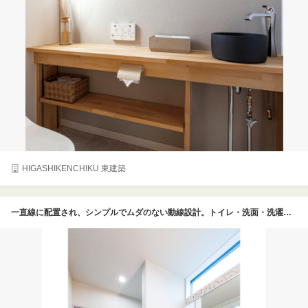
HIGASHIKENCHIKU 東建築
一直線に配置され、シンプルでムダのない動線設計。トイレ・洗面・洗濯・脱衣室・浴室への移動がスムーズで、毎日の家事も快適に。空間を広く見せるハイドアの先にはトイレを配置。洗面と洗濯スペースは壁で仕切り、洗濯機上部には便利な収納棚も。脱衣室も収納を備え、タオルや衣類がすっきりと片付きます