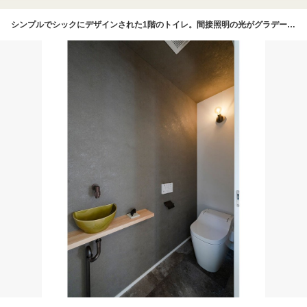
シンプルでシックにデザインされた1階のトイレ。間接照明の光がグラデーションのように壁や天井に広がる。可愛い手洗いカウンター付で、家族が毎日使う場所だからデザインもこだわった