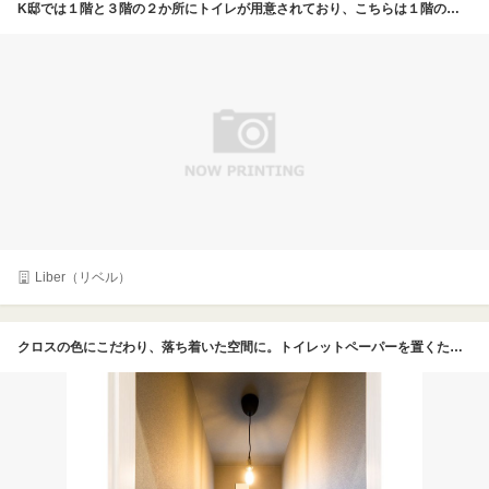
K邸では１階と３階の２か所にトイレが用意されており、こちらは１階のトイレ。タンクレスタイプが採用され見た目もすっきり。来客にも使ってもらうことを想定しているため飾り棚になるニッチも設置した
Liber（リベル）
クロスの色にこだわり、落ち着いた空間に。トイレットペーパーを置くためにニッチも設けている