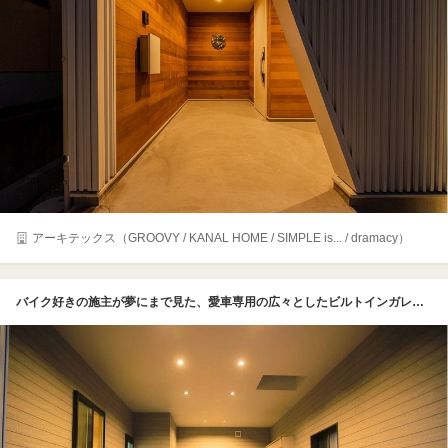
アーキテックス（GROOVY / KANAL HOME / SIMPLE is... / dramacy）
バイク好きの施主が夢にまで見た、愛車専用の広々としたビルトインガレージだ。天候や時間を気にすることなく、いつでも好きな時にメンテナンスやカスタムに没頭できる、まさに車好き・バイク好き憧れの大人の秘密基地となっている。シックで落ち着いた黒い床面の中央には、鮮やかな赤色で大胆にお気に入りのロゴマークをペイントし、空間のインパクトとオリジナリティを劇的に高めているのが最大のこだわりポイントだ。側面には便利な木製の壁掛け収納棚も造作され、工具やヘルメットなどもカッコよくディスプレイできる仕様だ