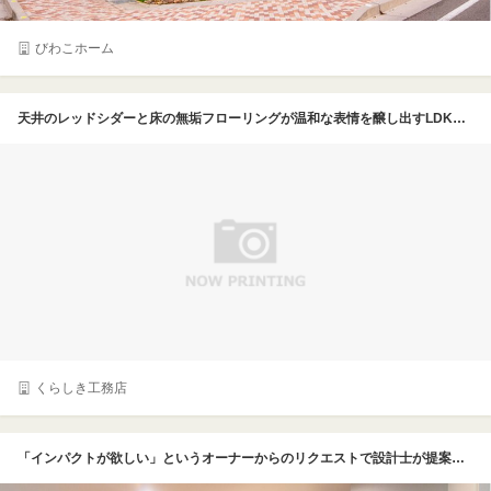
びわこホーム
天井のレッドシダーと床の無垢フローリングが温和な表情を醸し出すLDK。漆喰の壁に囲まれたナチュラルな住空間に、大切に受け継がれてきたチェストや家具が調和し、愛犬や愛猫も心地よく過ごせる空間に仕上がった
くらしき工務店
「インパクトが欲しい」というオーナーからのリクエストで設計士が提案したのがニッチのあるキッチンカウンター。ニッチには無垢のレッドシダーを使い、柔らかい雰囲気に。グレーの塗り壁調のクロスは、複数のサンプルから選んだお気に入り