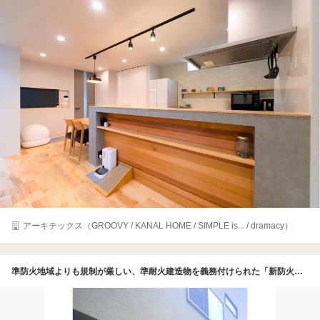
アーキテックス（GROOVY / KANAL HOME / SIMPLE is... / dramacy）
準防火地域よりも規制が厳しい、準耐火建造物を義務付けられた「新防火地域」に建てられたＹ氏邸。外装材はナチュラルカラー（ドア）、ビビッドな赤色（ポスト）と相性の良い深緑をチョイスした左官仕上げ