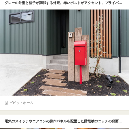
グレーの外壁と格子が調和する外観。赤いポストがアクセント。プライバシーに配慮した開口に
ビビットホーム
電気のスイッチやエアコンの操作パネルを配置した階段横のニッチの背面にはレッドシダーを使用。灯りの反射が印象的な壁付けの照明にはメイソンジャーのガラス瓶を使用してレトロ感をアップ