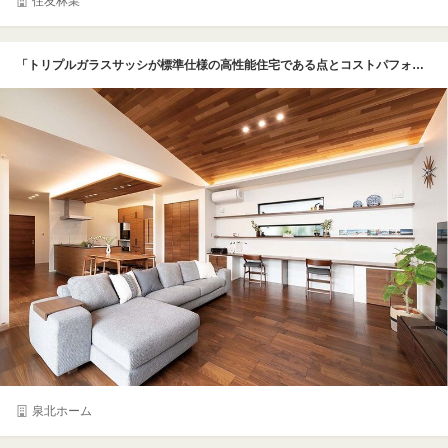
住友林業
「トリプルガラスサッシが標準仕様の高性能住宅である点とコストパフォーマンスの良さに惹かれました。大空間の家なのに寒い冬も昼間はエアコンなしでＯＫでした」と話すＯさん。レッドシダーの勾配天井が美しい大空間の壁際にはリビング学習のための幅約2.7ｍの広いカウンターを造作。４人家族のための上品でモダンな住まいが誕生した
泉北ホーム