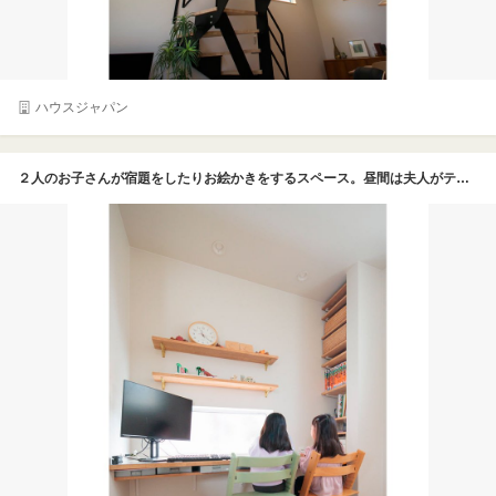
ハウスジャパン
２人のお子さんが宿題をしたりお絵かきをするスペース。昼間は夫人がテレワークに使っているそうだ。天井から床までめいっぱい使う可動式の棚や、キーボードをしまえる固定棚は夫人のオーダー。「椅子に座った時、固定棚に足がぶつからないギリギリの高さを、赤秀さんが探ってくれました」（夫人）