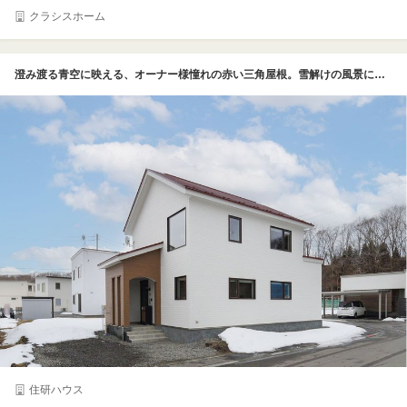
クラシスホーム
澄み渡る青空に映える、オーナー様憧れの赤い三角屋根。雪解けの風景に美しく馴染む北欧風のシルエットが、帰宅する家族を優しく温かく迎え入れます。白い外壁をベースに、玄関まわりには温かみのある木目調のアクセントとアーチ状の開口を取り入れ、シャープさの中に柔らかさをプラス。角地に建つ立地を活かし、吹き抜けの大窓をはじめとする多彩な窓配置によって、一日中室内にたっぷりの光を取り込めるよう計算し尽くされた、遊び心と機能性を併せ持つ外観デザインです。
住研ハウス