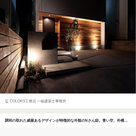
COLORS工務店 一級建築士事務所
調和の取れた威厳あるデザインが特徴的な外観のNさん邸。青い空、外構の緑によく映える赤レンガを採用し、アイアンや目地の色などディテールにまでこだわっている