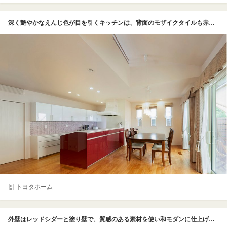
深く艶やかなえんじ色が目を引くキッチンは、背面のモザイクタイルも赤系でまとめてエレガントにコーディネート。料理中もコミュニケーションが楽しめるよう、オープンな対面式を選択。調理器具や食品などを出し入れしやすいように、背面の吊り戸棚を低い位置に設置するなど使い勝手にも配慮した。ダイニングセットはアメリカで使っていた思い出の品
トヨタホーム
外壁はレッドシダーと塗り壁で、質感のある素材を使い和モダンに仕上げている。素材を引き立てる設計・デザイン力は勿論、長期優良住宅認定で耐震等級 3 を誇る性能の良さも魅力の住まいだ