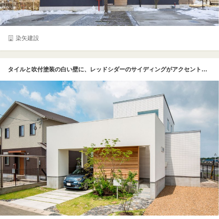
染矢建設
タイルと吹付塗装の白い壁に、レッドシダーのサイディングがアクセントになった外観は、シンプルでいて温かみを感じさせる。建物と一体になったガレージは、雨の日も濡れずに車を乗り降りできて、買い物帰りに荷物を運ぶ時もスムーズ