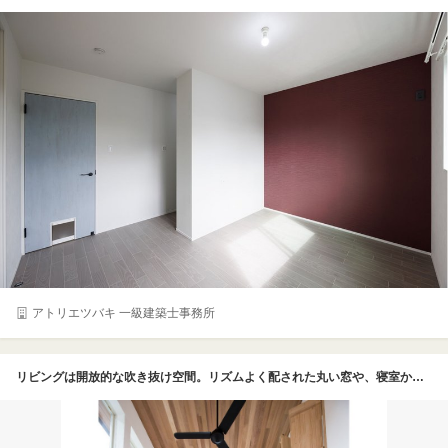
アトリエツバキ 一級建築士事務所
リビングは開放的な吹き抜け空間。リズムよく配された丸い窓や、寝室から続く小窓など、遊び心をプラス。天井いっぱいにレッドシダーの天然木を敷き詰めたことで、思わず深呼吸したくなるような気持ちよさ。オリジナルの無添加漆喰に太陽の光が当たり、家中がいつも明るい