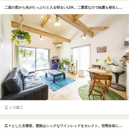
二面の窓から光がたっぷりと入る明るいLDK。二重窓なので結露も発生しにくいという。梁には鮮やかな赤と黄色のスポットライトを設置。これはチューリップをイメージしてTさんが選んだものだそう
ヒロ建工
広々とした主寝室。壁紙はシックなワインレッドをセレクト。空間全体にアクセントを与えている