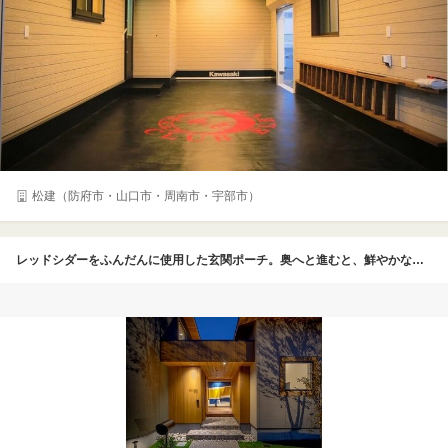
松建（防府市・山口市・周南市・宇部市）
レッドシダーをふんだんに使用した玄関ポーチ。奥へと進むと、鮮やかなテキスタイルの「のれん」。壁や扉、ドアで仕切らず、空間がつながるようにデザインされている