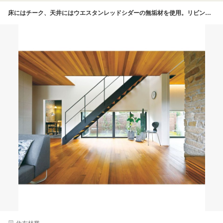
床にはチーク、天井にはウエスタンレッドシダーの無垢材を使用。リビング北側には低い位置に窓を設けているので、隣家からの視線を気にすることなく庭を眺められる。