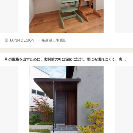
TAINN DESIGN 一級建築士事務所
和の風格を出すために、玄関前の軒は深めに設計。雨にも濡れにくく、実用性と壁の保全性も兼ね備えている。また玄関まわりの外壁には、セメントの質感を生かした素材SOLIDOを採用。軒天にはレッドシダーを張り、素材感が楽しめるデザインに仕上げた