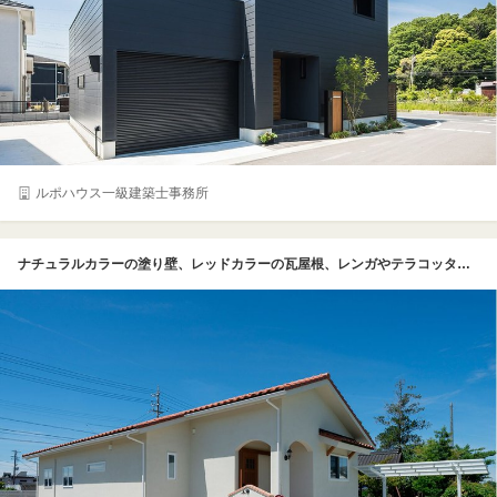
ルポハウス一級建築士事務所
ナチュラルカラーの塗り壁、レッドカラーの瓦屋根、レンガやテラコッタ風タイルのあしらいで、人気の平屋を南欧風にアレンジ。三角屋根と同じ形にデザインしたオリジナルの門柱や赤いポストとのトータルコーディネートも素敵