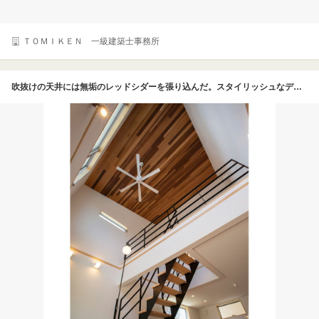
ＴＯＭＩＫＥＮ 一級建築士事務所
吹抜けの天井には無垢のレッドシダーを張り込んだ。スタイリッシュなデザインのファンを回せば、そよそよと柔らかな風を感じて心地よい。スケルトン階段の周りの手すりは、視線を妨げないようにヌケ感のあるデザインとした