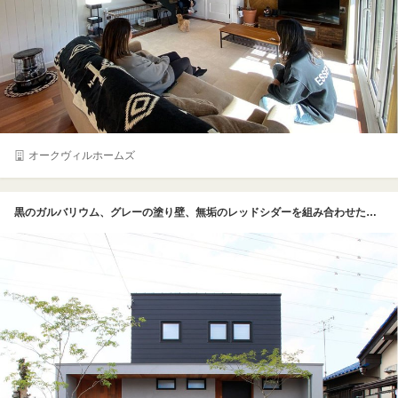
オークヴィルホームズ
黒のガルバリウム、グレーの塗り壁、無垢のレッドシダーを組み合わせたスタイリッシュな外観デザイン。北側道路に面しているため窓を小さく、少なくしプライバシーに配慮している。石積みの塀やウッドフェンスなど外構にも自然素材をふんだんに。シンボルツリーのアオダモの緑が、無彩色の空間に彩りを添えている