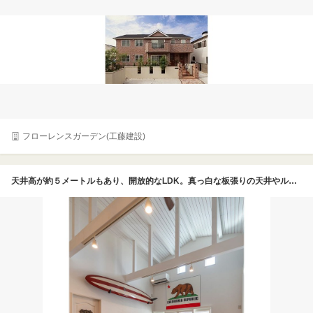
フローレンスガーデン(工藤建設)
天井高が約５メートルもあり、開放的なLDK。真っ白な板張りの天井やルーバーの引戸、赤×白のサーフボードで、カリフォルニアの雰囲気を演出。星条旗やソファなど、愛車のシートカラーである赤と黒をアクセントにコーディネートしている。kaiくんが滑らないよう、犬の足に優しい床材を採用