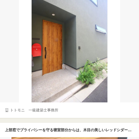
トトモニ 一級建築士事務所
上部窓でプライバシーを守る寝室部分からは、木目の美しいレッドシダーの軒天が見える。1年の自然光の入りを計算し、直射日光を巧みに遮ったパッシブ設計だ。間接的な自然光の明るさで心地よく目覚められる