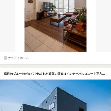
ナカミチホーム
横目のブルーのガルバで包まれた箱型の外観はインナーバルコニーを正方形に切り取った「窓」（写真右手）も絶妙のバランス。単調になりがちな箱型の大きなフォルムが美しい佇まいに仕上げられている。中へ入ればエイジングを施したパインの床やレッドシダーの天井が織り成すヴィンテージな空間が広がっている