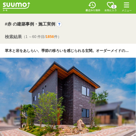
0
#赤 の建築事例・施工実例
検索結果
（1 ～60 件目/
1856
件）
草木と岩をあしらい、季節の移ろいを感じられる玄関。オーダーメイドの玄関ドア、軒天にはレッドシダーを使用し、鎧張りの黒い外壁に優しいアクセントを添えている