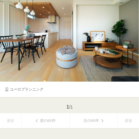
ユーロプランニング
1
/
1
最初
前の60件
次の60件
最後