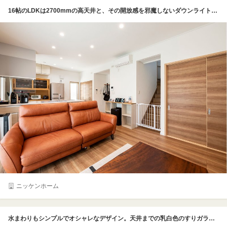
16帖のLDKは2700mmの高天井と、その開放感を邪魔しないダウンライトにより、面積以上の広さを感じられる空間に。2階に熱が逃げやすいリビング階段でも、UA値0.48のZEH基準をクリアする同社の高断熱住宅なら、真冬も快適！オシャレなデザイン性だけでなく、性能にもこだわり、価格も手が届きやすく、ローコストのイメージが変わるお家となった。写真で分かりづらい性能は一宮にあるモデルハウスや定期的に開催している見学会で体感してみてほしい
ニッケンホーム
水まわりもシンプルでオシャレなデザイン。天井までの乳白色のすりガラスのFIX窓から、やさしく光が差し込む洗面コーナーは、洗面ボウルを片寄せにして二人並んで身支度できる洗面台を設置。ダウンライトとともに採用した、スムーズに眠りにつけるように配慮された柔らかな光の間接照明は、ヤマダホームズの担当者のおすすめ。人にやさしい細やかな工夫の数々が、毎日の快適をささえている