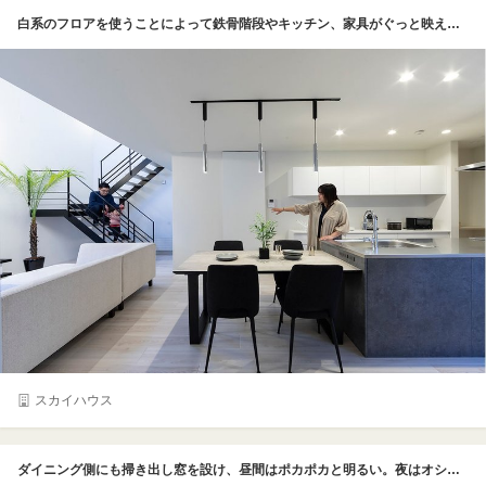
白系のフロアを使うことによって鉄骨階段やキッチン、家具がぐっと映え、ハイセンスな空間に。雰囲気にマッチしたオシャレなダウンライトも上品
スカイハウス
ダイニング側にも掃き出し窓を設け、昼間はポカポカと明るい。夜はオシャレなダウンライトが家族の団らんを照らす。対面にしたキッチンとの会話もはずみ、カウンターからお皿を運んだり、子どもたちもお手伝いしやすい