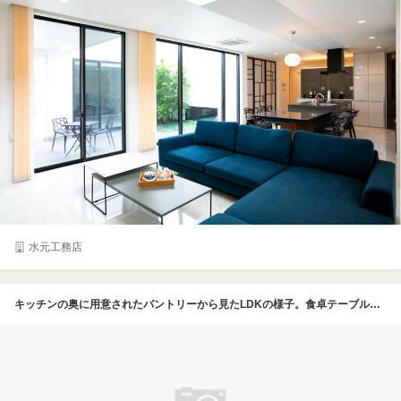
水元工務店
キッチンの奥に用意されたパントリーから見たLDKの様子。食卓テーブル上部のペンダントランプのオシャレさと共に、ダウンライトをその延長上に配列させるセンスのよさもこの家の自慢ポイント