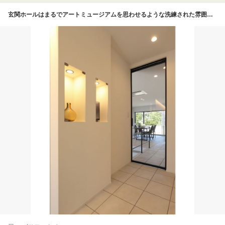
玄関ホールはまるでアートミュージアムを思わせるような洗練された雰囲気。ダウンライトがインテリアをオシャレに映し出す