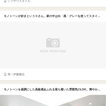
シブサワスタイル
モノトーンが好きというＯさん。家の中は白・黒・グレーを使ってスタイリッシュなコーディネートにしている。照明もシーリングを使わずに、スポットやダウンライトを使うことでオシャレに。自由設計の第一伊藤建設との家づくりで、こだわりを叶えることができた
第一伊藤建設
モノトーンを基調にした高級感あふれる落ち着いた雰囲気のLDK。爽やかなホワイトの壁や床に重厚なブラックの家具を合わせることにより、まるでショールームのような洗練された空間にし、照明はダウンライトを並べることによって、よりすっきりとした印象に。色味は温かみのあるものをチョイスしてゆったりとくつろげる大人のリラックススペースに仕上げた。家具や照明はデザイン性の高い、置くだけでインテリアの役割を果たしそうな物をセンス良く選んで配置。シャンパンとワイングラスが似合うワンランク上のオシャレなLDKとなった