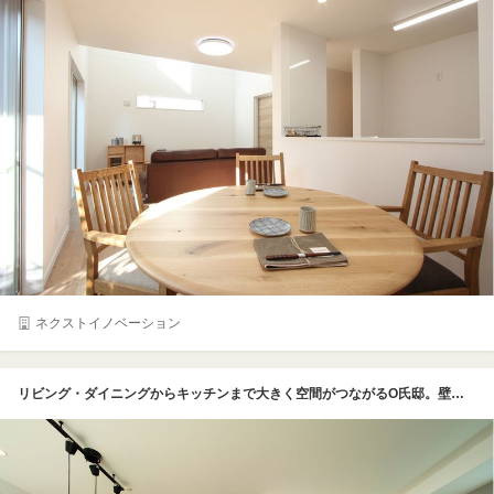
ネクストイノベーション
リビング・ダイニングからキッチンまで大きく空間がつながるO氏邸。壁や収納の扉を白中心にすることで、より広がりを感じることができる。キッチンの天井は木調にダウンライトを配してオシャレな雰囲気に。生活感を感じさせない洗練されたパブリックスペースに仕上がっている