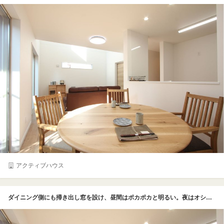
アクティブハウス
ダイニング側にも掃き出し窓を設け、昼間はポカポカと明るい。夜はオシャレなダウンライトが家族の団らんを照らす。対面にしたキッチンとの会話もはずみ、カウンターからお皿を運んだり、子どもたちもお手伝いしやすい【価格、施工例、間取り、2階、ローコスト】