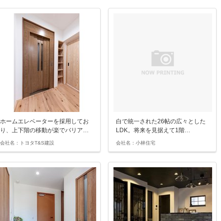
ホームエレベーターを採用してお
白で統一された26帖の広々とした
り、上下階の移動が楽でバリア…
LDK。将来を見据えて1階…
会社名：トヨタT&S建設
会社名：小林住宅