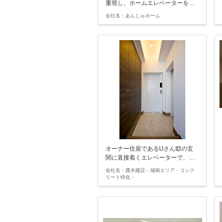
重視し、ホームエレベーターを…
会社名：あんじゅホーム
オーナー住居であるUさん邸の玄
関に直接着くエレベーターで、…
会社名：露木建設－城南エリア・コンク
リート特化－