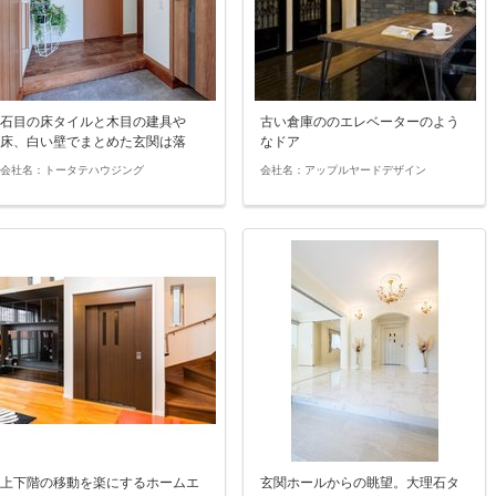
石目の床タイルと木目の建具や
古い倉庫ののエレベーターのよう
床、白い壁でまとめた玄関は落
なドア
ち…
会社名：トータテハウジング
会社名：アップルヤードデザイン
上下階の移動を楽にするホームエ
玄関ホールからの眺望。大理石タ