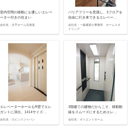
室内空間の移動にも優しいエレベ
バリアフリーを意識し、3フロアを
ーター付きの住まい
自由に行き来できるエレベー…
会社名：太平ホーム北海道
会社名：一級建築士事務所 ホームスタ
イリング
エレベーターホールもR壁でエレ
3階建ての建物だからこそ、移動動
ガントに演出。1414サイズ…
線をスムーズにするためエレ…
会社名：ロビンスジャパン
会社名：オリエントホーム