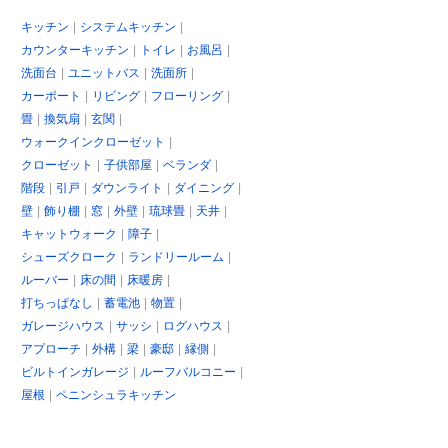
キッチン
システムキッチン
カウンターキッチン
トイレ
お風呂
洗面台
ユニットバス
洗面所
カーポート
リビング
フローリング
畳
換気扇
玄関
ウォークインクローゼット
クローゼット
子供部屋
ベランダ
階段
引戸
ダウンライト
ダイニング
壁
飾り棚
窓
外壁
琉球畳
天井
キャットウォーク
障子
シューズクローク
ランドリールーム
ルーバー
床の間
床暖房
打ちっぱなし
蓄電池
物置
ガレージハウス
サッシ
ログハウス
アプローチ
外構
梁
豪邸
縁側
ビルトインガレージ
ルーフバルコニー
屋根
ペニンシュラキッチン