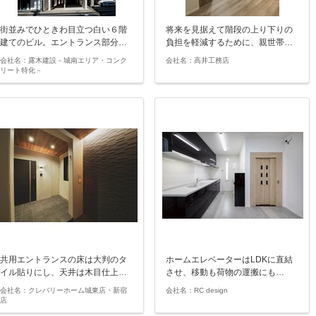
街並みでひときわ目立つ白い６階
将来を見据えて階段の上り下りの
建てのビル。エントランス部分…
負担を軽減するために、親世帯…
会社名：露木建設－城南エリア・コンク
会社名：高井工務店
リート特化－
共用エントランスの床は大判のタ
ホームエレベーターはLDKに直結
イル貼りにし、天井は木目仕上…
させ、移動も荷物の運搬にも…
会社名：クレバリーホーム城東店・新宿
会社名：RC design
店