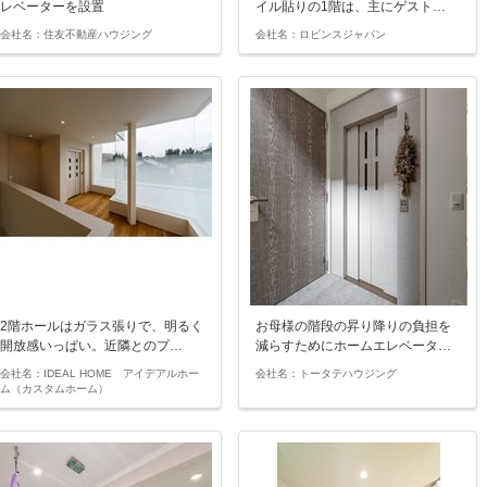
レベーターを設置
イル貼りの1階は、主にゲスト…
会社名：住友不動産ハウジング
会社名：ロビンスジャパン
2階ホールはガラス張りで、明るく
お母様の階段の昇り降りの負担を
開放感いっぱい。近隣とのプ…
減らすためにホームエレベータ…
会社名：IDEAL HOME アイデアルホー
会社名：トータテハウジング
ム（カスタムホーム）