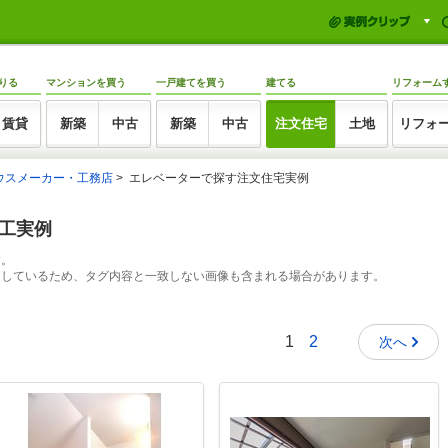
りる
マンションを買う
一戸建てを買う
建てる
リフォーム
賃貸
新築
中古
新築
中古
注文住宅
土地
リフォ
ウスメーカー・工務店
エレベーターで探す注文住宅実例
施工実例
す。
出しているため、タグ内容と一致しない画像も含まれる場合があります。
1
2
次へ