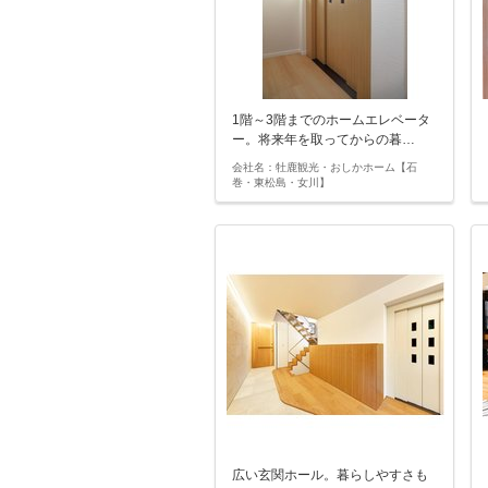
1階～3階までのホームエレベータ
ー。将来年を取ってからの暮…
会社名：牡鹿観光・おしかホーム【石
巻・東松島・女川】
広い玄関ホール。暮らしやすさも