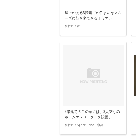
屋上のある3階建ての住まいをスム
ーズに行き来できるようエレ…
会社名：愛三
3階建てのこの家には、3人乗りの
ホームエレベーターを設置。…
会社名：Space Labo 永冨