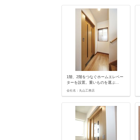
1階、2階をつなぐホームエレベー
ターを設置。重いものを運ぶ…
会社名：丸山工務店