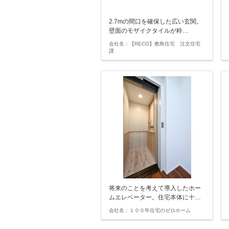
2.7mの間口を確保した広い玄関。
壁面のモザイクタイルが粋…
会社名：【RECO】敷島住宅 注文住宅
課
将来のことを考えて導入したホー
ムエレベーター。住宅本体に十…
会社名：１００年住宅のゼロホーム