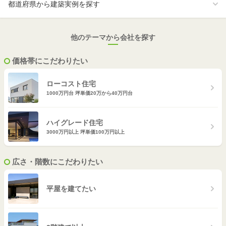
奈良
高知
岡山
佐賀
都道府県から建築実例を探す
和歌山
広島
長崎
他のテーマから会社を探す
山口
熊本
価格帯にこだわりたい
大分
ローコスト住宅
1000万円台 坪単価20万から40万円台
宮崎
鹿児島
ハイグレード住宅
3000万円以上 坪単価100万円以上
沖縄
広さ・階数にこだわりたい
平屋を建てたい