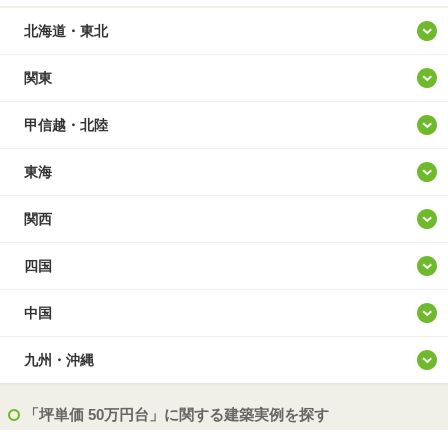
北海道・東北
北海道
関東
青森
東京
甲信越・北陸
岩手
神奈川
山梨
東海
宮城
埼玉
新潟
愛知
関西
秋田
千葉
長野
岐阜
大阪
四国
山形
茨城
富山
静岡
兵庫
徳島
中国
福島
群馬
石川
三重
京都
香川
鳥取
九州・沖縄
栃木
福井
滋賀
愛媛
島根
福岡
「坪単価 50万円台」に関する建築実例を探す