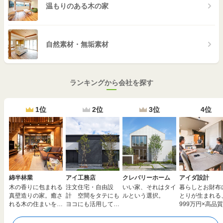
温もりのある木の家
自然素材・無垢素材
ランキングから会社を探す
1位
2位
3位
4位
綿半林業
アイ工務店
クレバリーホーム
アイダ設計
木の香りに包まれる
注文住宅・自由設
いい家、それはタイ
暮らしとお財布
真壁造りの家。癒さ
計 空間をタテにも
ルという選択。
とりが生まれる
れる木の住まいを安
ヨコにも活用して夢
999万円×高品質
心価格で全国へ
のマイホームを実現
由設計の家。建
えも応援