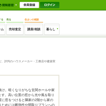
する
売る
住まいの相談
ーム
売却査定
講座/相談
暮らし
んだ、評判のハウスメーカー・工務店や建築実
抜け。暗くなりがちな玄関ホールや家
ます。高い位置の窓から光や風を取り
置に窓をつけると隣家の2階から家の
うためには断熱性や間取りプランへの