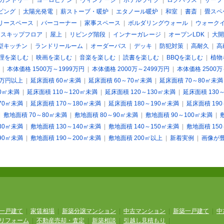
カントリー
|
ヨーロピアン
|
ヴィンテージ
|
ホテルライク
|
ログハウス
|
サーフ
ビング
|
太陽光発電
|
薪ストーブ・暖炉
|
エタノール暖炉
|
和室
|
書斎
|
畳スペ
リースペース
|
バーコーナー
|
家事スペース
|
ボルダリングウォール
|
ウォーク
|
スキップフロア
|
屋上
|
リビング階段
|
インナーガレージ
|
オープンLDK
|
大開
型キッチン
|
ランドリールーム
|
オーダーバス
|
デッキ
|
防犯対策
|
高耐久
|
高
理を楽しむ
|
映画を楽しむ
|
音楽を楽しむ
|
読書を楽しむ
|
BBQを楽しむ
|
植物
|
本体価格 1500万～1999万円
|
本体価格 2000万～2499万円
|
本体価格 2500万
0万円以上
|
延床面積 60㎡未満
|
延床面積 60～70㎡未満
|
延床面積 70～80㎡未満
10㎡未満
|
延床面積 110～120㎡未満
|
延床面積 120～130㎡未満
|
延床面積 130
70㎡未満
|
延床面積 170～180㎡未満
|
延床面積 180～190㎡未満
|
延床面積 19
|
敷地面積 70～80㎡未満
|
敷地面積 80～90㎡未満
|
敷地面積 90～100㎡未満
|
30㎡未満
|
敷地面積 130～140㎡未満
|
敷地面積 140～150㎡未満
|
敷地面積 15
90㎡未満
|
敷地面積 190～200㎡未満
|
敷地面積 200㎡以上
|
新着実例
|
画像が
一戸建て
|
家賃相場
|
新築分譲マンション
|
中古マンション
|
新築一戸建て
|
中
リフォーム
|
不動産売却・査定
|
新築相談
|
引越し見積もり
|