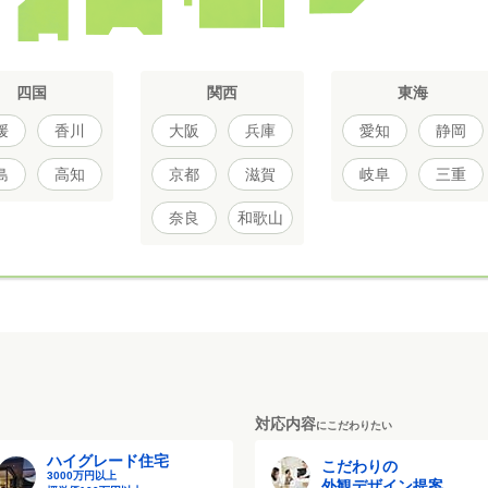
四国
関西
東海
媛
香川
大阪
兵庫
愛知
静岡
島
高知
京都
滋賀
岐阜
三重
奈良
和歌山
対応内容
にこだわりたい
ハイグレード住宅
こだわりの
3000万円以上
外観デザイン提案