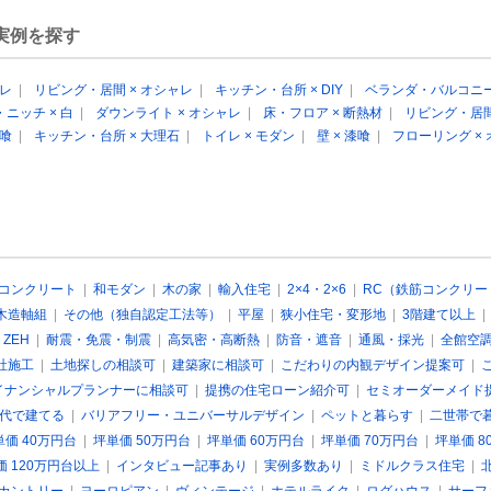
実例を探す
ャレ
|
リビング・居間 × オシャレ
|
キッチン・台所 × DIY
|
ベランダ・バルコニー
ニッチ × 白
|
ダウンライト × オシャレ
|
床・フロア × 断熱材
|
リビング・居間
漆喰
|
キッチン・台所 × 大理石
|
トイレ × モダン
|
壁 × 漆喰
|
フローリング ×
コンクリート
|
和モダン
|
木の家
|
輸入住宅
|
2×4・2×6
|
RC（鉄筋コンクリー
木造軸組
|
その他（独自認定工法等）
|
平屋
|
狭小住宅・変形地
|
3階建て以上
 ZEH
|
耐震・免震・制震
|
高気密・高断熱
|
防音・遮音
|
通風・採光
|
全館空
社施工
|
土地探しの相談可
|
建築家に相談可
|
こだわりの内観デザイン提案可
|
イナンシャルプランナーに相談可
|
提携の住宅ローン紹介可
|
セミオーダーメイド
0代で建てる
|
バリアフリー・ユニバーサルデザイン
|
ペットと暮らす
|
二世帯で
単価 40万円台
|
坪単価 50万円台
|
坪単価 60万円台
|
坪単価 70万円台
|
坪単価 8
価 120万円台以上
|
インタビュー記事あり
|
実例多数あり
|
ミドルクラス住宅
|