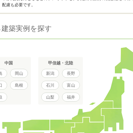
配慮も必要です。
る建築実例を探す
中国
甲信越・北陸
島
岡山
新潟
長野
口
島根
石川
富山
取
山梨
福井