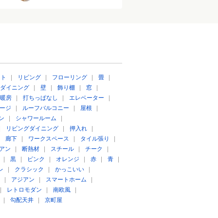
ート
|
リビング
|
フローリング
|
畳
|
ダイニング
|
壁
|
飾り棚
|
窓
|
暖房
|
打ちっぱなし
|
エレベーター
|
ージ
|
ルーフバルコニー
|
屋根
|
ン
|
シャワールーム
|
|
リビングダイニング
|
押入れ
|
|
廊下
|
ワークスペース
|
タイル張り
|
アン
|
断熱材
|
スチール
|
チーク
|
|
黒
|
ピンク
|
オレンジ
|
赤
|
青
|
レ
|
クラシック
|
かっこいい
|
|
アジアン
|
スマートホーム
|
|
レトロモダン
|
南欧風
|
|
勾配天井
|
京町屋