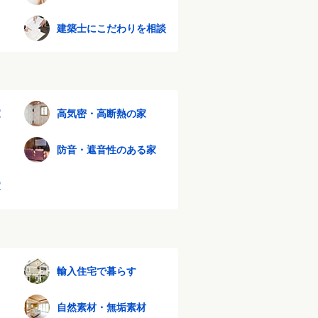
建築士にこだわりを相談
家
高気密・高断熱の家
防音・遮音性のある家
家
輸入住宅で暮らす
自然素材・無垢素材