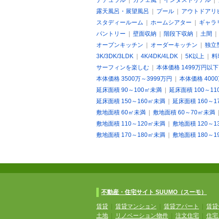
ナチュラル
|
カフェ風
|
インダストリアル
|
露天風呂・展望風呂
|
プール
|
アウトドアリ
スタディールーム
|
ホームシアター
|
ギャラ
パントリー
|
壁面収納
|
階段下収納
|
土間
オープンキッチン
|
オーダーキッチン
|
独立
3K/3DK/3LDK
|
4K/4DK/4LDK
|
5K以上
|
料
サーフィンを楽しむ
|
本体価格 1499万円以下
本体価格 3500万～3999万円
|
本体価格 400
延床面積 90～100㎡未満
|
延床面積 100～1
延床面積 150～160㎡未満
|
延床面積 160～1
敷地面積 60㎡未満
|
敷地面積 60～70㎡未満
敷地面積 110～120㎡未満
|
敷地面積 120～1
敷地面積 170～180㎡未満
|
敷地面積 180～1
不動産・住宅サイト SUUMO（スーモ）
賃貸
|
賃貸マンション
|
賃貸アパート
|
賃貸
土地
|
リノベーション物件
|
注文住宅
|
住宅