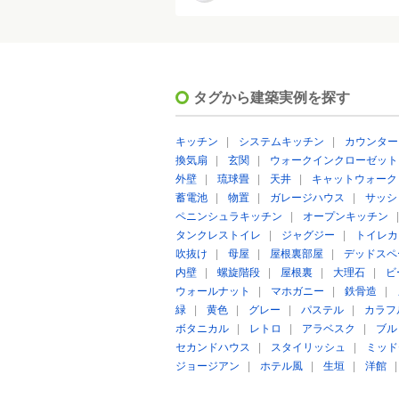
タグから建築実例を探す
キッチン
|
システムキッチン
|
カウンター
換気扇
|
玄関
|
ウォークインクローゼット
外壁
|
琉球畳
|
天井
|
キャットウォーク
蓄電池
|
物置
|
ガレージハウス
|
サッシ
ペニンシュラキッチン
|
オープンキッチン
タンクレストイレ
|
ジャグジー
|
トイレカ
吹抜け
|
母屋
|
屋根裏部屋
|
デッドスペ
内壁
|
螺旋階段
|
屋根裏
|
大理石
|
ビ
ウォールナット
|
マホガニー
|
鉄骨造
|
緑
|
黄色
|
グレー
|
パステル
|
カラフ
ボタニカル
|
レトロ
|
アラベスク
|
ブル
セカンドハウス
|
スタイリッシュ
|
ミッド
ジョージアン
|
ホテル風
|
生垣
|
洋館