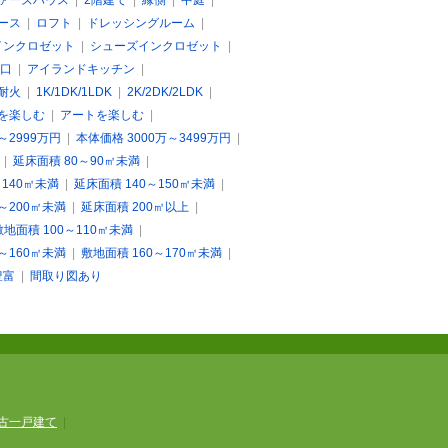
ァーズハウス
|
2階建て
|
縁側
|
中庭
|
ース
|
ロフト
|
ドレッシングルーム
|
インクロゼット
|
シューズインクロゼット
|
口
|
アイランドキッチン
|
耐火
|
1K/1DK/1LDK
|
2K/2DK/2LDK
|
を楽しむ
|
アートを楽しむ
|
～2999万円
|
本体価格 3000万～3499万円
|
|
延床面積 80～90㎡未満
|
～140㎡未満
|
延床面積 140～150㎡未満
|
0～200㎡未満
|
延床面積 200㎡以上
|
敷地面積 100～110㎡未満
|
0～160㎡未満
|
敷地面積 160～170㎡未満
|
豊富
|
間取り図あり
古一戸建て
|