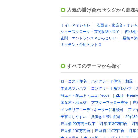
人気の掛け合わせタグから建築
トイレ × オシャレ
|
洗面台・化粧台 × オシ
シューズクローク・玄関収納 × DIY
|
飾り棚・
玄関・エントランス × かっこいい
|
屋根 × 
キッチン・台所 × レトロ
すべてのテーマから探す
ローコスト住宅
|
ハイグレード住宅
|
和風
|
木質系プレハブ
|
コンクリート系プレハブ
|
省エネ・創エネ・エコ（eco）
|
ZEH・Nearly
国産材・地元材
|
アフターフォロー充実
|
自
インテリアコーディネーターに相談可
|
ファ
子育てしやすい
|
共働き世帯に配慮
|
20代3
坪単価 20万円台以下
|
坪単価 30万円台
|
坪
坪単価 100万円台
|
坪単価 110万円台
|
坪単