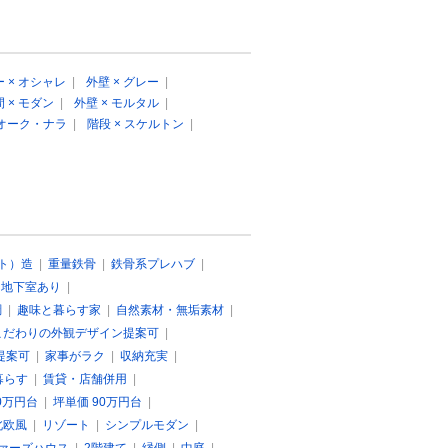
 × オシャレ
|
外壁 × グレー
|
 × モダン
|
外壁 × モルタル
|
 オーク・ナラ
|
階段 × スケルトン
|
ト）造
|
重量鉄骨
|
鉄骨系プレハブ
|
|
地下室あり
|
調
|
趣味と暮らす家
|
自然素材・無垢素材
|
こだわりの外観デザイン提案可
|
提案可
|
家事がラク
|
収納充実
|
暮らす
|
賃貸・店舗併用
|
0万円台
|
坪単価 90万円台
|
北欧風
|
リゾート
|
シンプルモダン
|