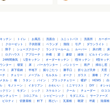
キッチン
|
トイレ
|
お風呂
|
洗面台
|
ユニットバス
|
洗面所
|
カーポ
|
クローゼット
|
子供部屋
|
ベランダ
|
階段
|
引戸
|
ダウンライト
|
|
障子
|
シューズクローク
|
ランドリールーム
|
ルーバー
|
床の間
|
床
|
ログハウス
|
アプローチ
|
外構
|
梁
|
豪邸
|
縁側
|
ビルトインガレ
|
24時間換気
|
L型キッチン
|
オーダーキッチン
|
I型キッチン
|
II型キッチ
ウンター
|
寝室
|
床
|
バーカウンター
|
パントリー
|
雨戸
|
掃出し窓
ース
|
床下収納
|
半地下
|
掘りごたつ
|
勝手口
|
折り上げ天井
|
天窓
ーチ
|
チェリー
|
メープル
|
モルタル
|
オーク
|
ガラス
|
漆喰
|
アイ
メタル
|
檜
|
ラタン
|
パイン
|
ブラックチェリー
|
暖炉
|
HEMS
|
白
ル
|
モノトーン
|
イタリアン
|
かわいい
|
ミニマリスト
|
DIY
|
オシャ
ックリン
|
モダン
|
シック
|
スケルトン
|
クール
|
チューダー
|
ロココ
センチュリー
|
コロニアル
|
シャビーシック
|
モダニズム
|
サーファーズ
|
ピロティ
|
切妻屋根
|
軒下
|
雨どい
|
瓦屋根
|
眺望
|
坪庭
|
陸屋根