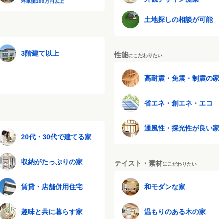
坪単価100万円以上
土地探しの相談が可能
3階建て以上
性能
にこだわりたい
高耐震・免震・制震の
省エネ・創エネ・エコ
通風性・採光性が良い
20代・30代で建てる家
収納がたっぷりの家
テイスト・素材
にこだわりたい
賃貸・店舗併用住宅
和モダンな家
趣味と共に暮らす家
温もりのある木の家