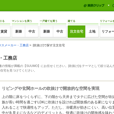
りる
マンションを買う
一戸建てを買う
建てる
リフォーム
賃貸
新築
中古
新築
中古
注文住宅
土地
リフォ
ウスメーカー・工務店
[吹抜け]で探す注文住宅
ー・工務店
連の情報が満載の【SUUMO】にお任せください。[吹抜け]をテーマとして絞り込
文住宅を見つけてください。
リビングや玄関ホールの吹抜けで開放的な空間を実現
上の階に床をつくらずに、下の階から天井までタテに広げた空間が吹
族が長い時間を過ごすLDKに吹抜けを設ければ開放感のある家になり
入れることで快適性もアップ。ただし、冷暖房が効きにくい、高い位
中が丸見えになるなどのデメリットも。快適に吹抜けの開放感を味わ