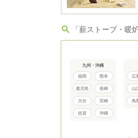
「薪ストーブ・暖
九州・沖縄
福岡
熊本
広
鹿児島
長崎
山
大分
宮崎
鳥
佐賀
沖縄