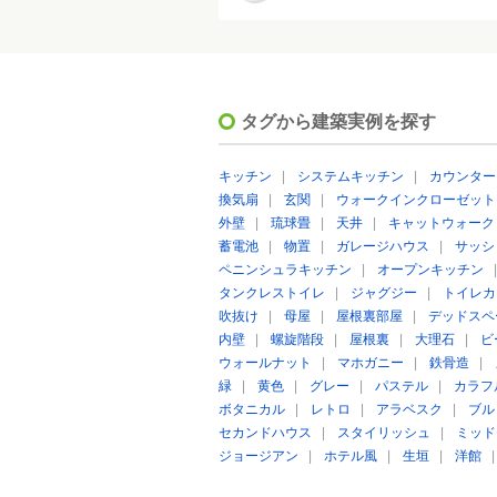
タグから建築実例を探す
キッチン
|
システムキッチン
|
カウンター
換気扇
|
玄関
|
ウォークインクローゼット
外壁
|
琉球畳
|
天井
|
キャットウォーク
蓄電池
|
物置
|
ガレージハウス
|
サッシ
ペニンシュラキッチン
|
オープンキッチン
タンクレストイレ
|
ジャグジー
|
トイレカ
吹抜け
|
母屋
|
屋根裏部屋
|
デッドスペ
内壁
|
螺旋階段
|
屋根裏
|
大理石
|
ビ
ウォールナット
|
マホガニー
|
鉄骨造
|
緑
|
黄色
|
グレー
|
パステル
|
カラフ
ボタニカル
|
レトロ
|
アラベスク
|
ブル
セカンドハウス
|
スタイリッシュ
|
ミッド
ジョージアン
|
ホテル風
|
生垣
|
洋館