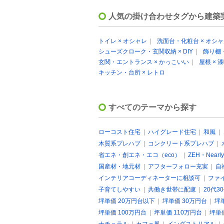
人気の掛け合わせタグから建築
トイレ × オシャレ
|
洗面台・化粧台 × オシ
シューズクローク・玄関収納 × DIY
|
飾り棚・
玄関・エントランス × かっこいい
|
屋根 × 
キッチン・台所 × レトロ
すべてのテーマから探す
ローコスト住宅
|
ハイグレード住宅
|
和風
|
木質系プレハブ
|
コンクリート系プレハブ
|
省エネ・創エネ・エコ（eco）
|
ZEH・Nearly
国産材・地元材
|
アフターフォロー充実
|
自
インテリアコーディネーターに相談可
|
ファ
子育てしやすい
|
共働き世帯に配慮
|
20代3
坪単価 20万円台以下
|
坪単価 30万円台
|
坪
坪単価 100万円台
|
坪単価 110万円台
|
坪単