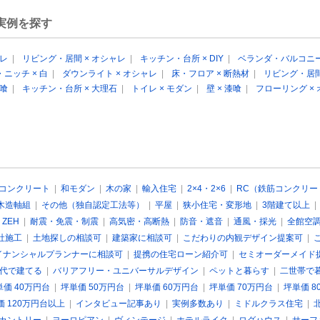
実例を探す
ャレ
|
リビング・居間 × オシャレ
|
キッチン・台所 × DIY
|
ベランダ・バルコニー
ニッチ × 白
|
ダウンライト × オシャレ
|
床・フロア × 断熱材
|
リビング・居間
漆喰
|
キッチン・台所 × 大理石
|
トイレ × モダン
|
壁 × 漆喰
|
フローリング ×
コンクリート
|
和モダン
|
木の家
|
輸入住宅
|
2×4・2×6
|
RC（鉄筋コンクリー
木造軸組
|
その他（独自認定工法等）
|
平屋
|
狭小住宅・変形地
|
3階建て以上
 ZEH
|
耐震・免震・制震
|
高気密・高断熱
|
防音・遮音
|
通風・採光
|
全館空
社施工
|
土地探しの相談可
|
建築家に相談可
|
こだわりの内観デザイン提案可
|
イナンシャルプランナーに相談可
|
提携の住宅ローン紹介可
|
セミオーダーメイド
0代で建てる
|
バリアフリー・ユニバーサルデザイン
|
ペットと暮らす
|
二世帯で
単価 40万円台
|
坪単価 50万円台
|
坪単価 60万円台
|
坪単価 70万円台
|
坪単価 8
価 120万円台以上
|
インタビュー記事あり
|
実例多数あり
|
ミドルクラス住宅
|