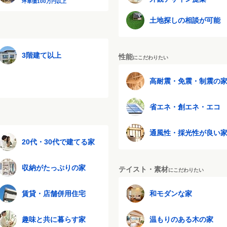
坪単価100万円以上
土地探しの相談が可能
3階建て以上
性能
にこだわりたい
高耐震・免震・制震の
省エネ・創エネ・エコ
通風性・採光性が良い
20代・30代で建てる家
収納がたっぷりの家
テイスト・素材
にこだわりたい
賃貸・店舗併用住宅
和モダンな家
趣味と共に暮らす家
温もりのある木の家