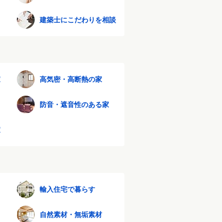
建築士にこだわりを相談
家
高気密・高断熱の家
防音・遮音性のある家
家
輸入住宅で暮らす
自然素材・無垢素材