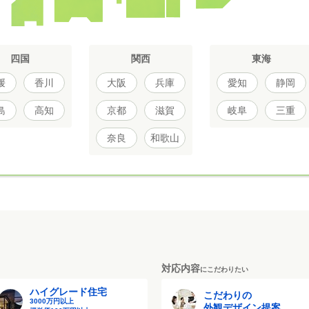
四国
関西
東海
媛
香川
大阪
兵庫
愛知
静岡
島
高知
京都
滋賀
岐阜
三重
奈良
和歌山
対応内容
にこだわりたい
ハイグレード住宅
こだわりの
3000万円以上
外観デザイン提案