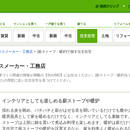
りる
マンションを買う
一戸建てを買う
建てる
リフォーム
賃貸
新築
中古
新築
中古
注文住宅
土地
リフォ
ウスメーカー・工務店
[薪ストーブ・暖炉]で探す注文住宅
ウスメーカー・工務店
家づくり関連の情報が満載の【SUUMO】にお任せください。[薪ストーブ・暖炉]
なたの理想に近い注文住宅を見つけてください。
インテリアとしても楽しめる薪ストーブや暖炉
揺れる炎を眺め、パチパチと薪がはぜる音を聞いているだけでも癒や
暖房器具として家を暖めるだけでなく、インテリアとしても素敵です
ストーブは上部に鍋を置いて煮込み料理も楽しめます。暖炉は薪だけ
文住宅で薪ストーブや暖炉を設置するなら、家を効率よく暖められる