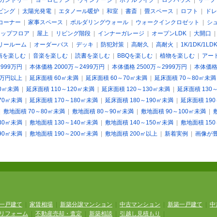
カントリー
|
ヨーロピアン
|
ヴィンテージ
|
ホテルライク
|
ログハウス
|
サーフ
ビング
|
太陽光発電
|
エタノール暖炉
|
和室
|
書斎
|
畳スペース
|
ロフト
|
ドレ
コーナー
|
家事スペース
|
ボルダリングウォール
|
ウォークインクロゼット
|
シ
キップフロア
|
屋上
|
リビング階段
|
インナーガレージ
|
オープンLDK
|
大開口
リールーム
|
オーダーバス
|
デッキ
|
防犯対策
|
高耐久
|
高耐火
|
1K/1DK/1LD
画を楽しむ
|
音楽を楽しむ
|
読書を楽しむ
|
BBQを楽しむ
|
植物を楽しむ
|
アー
1999万円
|
本体価格 2000万～2499万円
|
本体価格 2500万～2999万円
|
本体価格 
0万円以上
|
延床面積 60㎡未満
|
延床面積 60～70㎡未満
|
延床面積 70～80㎡未満
10㎡未満
|
延床面積 110～120㎡未満
|
延床面積 120～130㎡未満
|
延床面積 130
70㎡未満
|
延床面積 170～180㎡未満
|
延床面積 180～190㎡未満
|
延床面積 19
|
敷地面積 70～80㎡未満
|
敷地面積 80～90㎡未満
|
敷地面積 90～100㎡未満
|
30㎡未満
|
敷地面積 130～140㎡未満
|
敷地面積 140～150㎡未満
|
敷地面積 15
90㎡未満
|
敷地面積 190～200㎡未満
|
敷地面積 200㎡以上
|
新着実例
|
画像が
一戸建て
|
家賃相場
|
新築分譲マンション
|
中古マンション
|
新築一戸建て
|
中
リフォーム
|
不動産売却・査定
|
新築相談
|
引越し見積もり
|