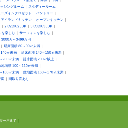
ァーズハウス
|
2階建て
|
縁側
|
中庭
|
ッシングルーム
|
スタディールーム
|
ューズインクロゼット
|
パントリー
|
|
アイランドキッチン
|
オープンキッチン
|
K
|
2K/2DK/2LDK
|
3K/3DK/3LDK
|
トを楽しむ
|
サーフィンを楽しむ
|
3000万～3499万円
|
|
延床面積 80～90㎡未満
|
～140㎡未満
|
延床面積 140～150㎡未満
|
0～200㎡未満
|
延床面積 200㎡以上
|
敷地面積 100～110㎡未満
|
0～160㎡未満
|
敷地面積 160～170㎡未満
|
豊富
|
間取り図あり
古一戸建て
|