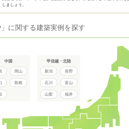
しましょう。
炉」に関する建築実例を探す
中国
甲信越・北陸
島
岡山
新潟
長野
口
島根
石川
富山
取
山梨
福井