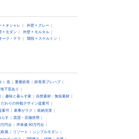
 × オシャレ
|
外壁 × グレー
|
 × モダン
|
外壁 × モルタル
|
 オーク・ナラ
|
階段 × スケルトン
|
ト）造
|
重量鉄骨
|
鉄骨系プレハブ
|
|
地下室あり
|
調
|
趣味と暮らす家
|
自然素材・無垢素材
|
こだわりの外観デザイン提案可
|
提案可
|
家事がラク
|
収納充実
|
暮らす
|
賃貸・店舗併用
|
0万円台
|
坪単価 90万円台
|
北欧風
|
リゾート
|
シンプルモダン
|