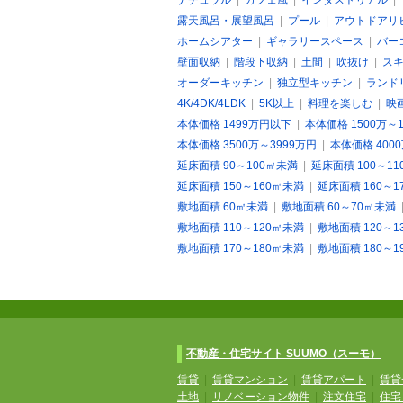
ナチュラル
|
カフェ風
|
インダストリアル
|
露天風呂・展望風呂
|
プール
|
アウトドアリ
ホームシアター
|
ギャラリースペース
|
バー
壁面収納
|
階段下収納
|
土間
|
吹抜け
|
ス
オーダーキッチン
|
独立型キッチン
|
ランド
4K/4DK/4LDK
|
5K以上
|
料理を楽しむ
|
映
本体価格 1499万円以下
|
本体価格 1500万～
本体価格 3500万～3999万円
|
本体価格 400
延床面積 90～100㎡未満
|
延床面積 100～1
延床面積 150～160㎡未満
|
延床面積 160～1
敷地面積 60㎡未満
|
敷地面積 60～70㎡未満
敷地面積 110～120㎡未満
|
敷地面積 120～1
敷地面積 170～180㎡未満
|
敷地面積 180～1
不動産・住宅サイト SUUMO（スーモ）
賃貸
|
賃貸マンション
|
賃貸アパート
|
賃貸
土地
|
リノベーション物件
|
注文住宅
|
住宅