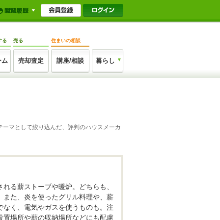
する
売る
住まいの相談
ーム
売却査定
講座/相談
暮らし
をテーマとして絞り込んだ、評判のハウスメーカ
される薪ストーブや暖炉。どちらも、
。また、炎を使ったグリル料理や、薪
でなく、電気やガスを使うものも。注
設置場所や薪の収納場所などにも配慮