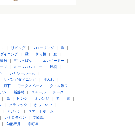
ート
|
リビング
|
フローリング
|
畳
|
ダイニング
|
壁
|
飾り棚
|
窓
|
暖房
|
打ちっぱなし
|
エレベーター
|
ージ
|
ルーフバルコニー
|
屋根
|
ン
|
シャワールーム
|
|
リビングダイニング
|
押入れ
|
|
廊下
|
ワークスペース
|
タイル張り
|
アン
|
断熱材
|
スチール
|
チーク
|
|
黒
|
ピンク
|
オレンジ
|
赤
|
青
|
レ
|
クラシック
|
かっこいい
|
|
アジアン
|
スマートホーム
|
|
レトロモダン
|
南欧風
|
|
勾配天井
|
京町屋