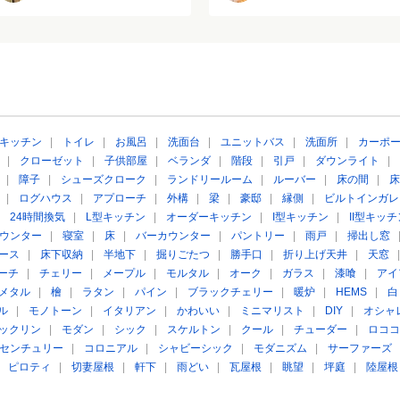
キッチン
|
トイレ
|
お風呂
|
洗面台
|
ユニットバス
|
洗面所
|
カーポ
|
クローゼット
|
子供部屋
|
ベランダ
|
階段
|
引戸
|
ダウンライト
|
|
障子
|
シューズクローク
|
ランドリールーム
|
ルーバー
|
床の間
|
床
|
ログハウス
|
アプローチ
|
外構
|
梁
|
豪邸
|
縁側
|
ビルトインガレ
|
24時間換気
|
L型キッチン
|
オーダーキッチン
|
I型キッチン
|
II型キッチ
ウンター
|
寝室
|
床
|
バーカウンター
|
パントリー
|
雨戸
|
掃出し窓
ース
|
床下収納
|
半地下
|
掘りごたつ
|
勝手口
|
折り上げ天井
|
天窓
ーチ
|
チェリー
|
メープル
|
モルタル
|
オーク
|
ガラス
|
漆喰
|
アイ
メタル
|
檜
|
ラタン
|
パイン
|
ブラックチェリー
|
暖炉
|
HEMS
|
白
ル
|
モノトーン
|
イタリアン
|
かわいい
|
ミニマリスト
|
DIY
|
オシャ
ックリン
|
モダン
|
シック
|
スケルトン
|
クール
|
チューダー
|
ロココ
センチュリー
|
コロニアル
|
シャビーシック
|
モダニズム
|
サーファーズ
|
ピロティ
|
切妻屋根
|
軒下
|
雨どい
|
瓦屋根
|
眺望
|
坪庭
|
陸屋根