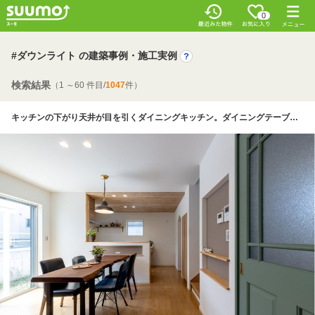
0
#ダウンライト の建築事例・施工実例
検索結果
（1 ～60 件目/
1047
件）
キッチンの下がり天井が目を引くダイニングキッチン。ダイニングテーブルの高さに合わせてニッチをつくり、調理家電などの使用に便利なコンセントも設置。照明のダウンライトは掃除のしやすさなどを考慮して同社が提案したもの。階段奥の収納は下部スペースを開けてロボット掃除機の基地に。クロスの色を変えたニッチにコントロールパネルを収納して、空間をすっきりと見せている