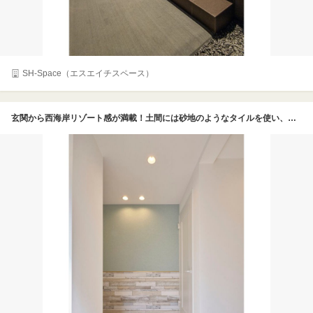
SH-Space（エスエイチスペース）
玄関から西海岸リゾート感が満載！土間には砂地のようなタイルを使い、ダウンライトが照らすアクセントウォールには淡いブルーとシャビーな木目をあしらった。土間の右手にはSICがあり、ロールスクリーンなどで仕切ることもできる