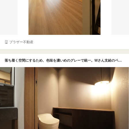
ブラザー不動産
落ち着く空間にするため、色味を濃いめのグレーで統一。Wさん支給のペンダントライトと補助のダウンライトで、明るすぎないよう工夫。約1.5帖の広めに設計されたトイレだから棚と収納部分をつけて掃除道具やトイレットペーパーの予備も1か所に収納できる