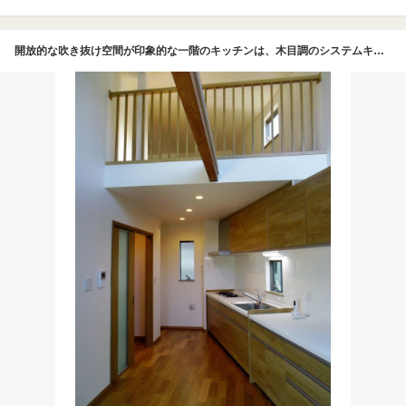
開放的な吹き抜け空間が印象的な一階のキッチンは、木目調のシステムキッチンと白を基調とした内装が調和し、温かみと清潔感を両立している 天井にはダウンライトが配され、機能性とデザイン性を兼ね備えた縦すべり出し窓からは自然光が差し込む 上部には開放感のあるロフトが設けられ、木製の梁と手すりがアクセントとなり、空間に奥行きとリズムを与えている 限られたスペースを有効活用し、機能的で心地よい暮らしを叶える、デザイン性の高い住まいである