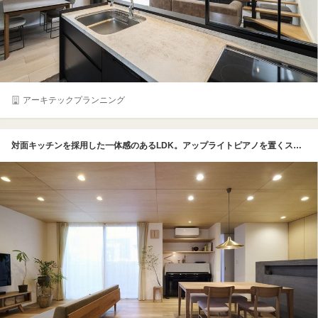
アーキテックプランニング
対面キッチンを採用した一体感のあるLDK。アップライトピアノを置くスペースもあらかじめ用意した。床はオーク無垢、天井はシナ合板。豊かな木質感に温もりを感じる。照明はダウンライトを基本に空間をすっきりと見せている