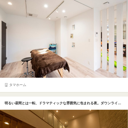
タマホーム
明るい昼間とは一転、ドラマティックな雰囲気に包まれる夜。ダウンライトの灯りが漆喰壁に美しい陰影を描き出す。漆喰壁は見た目が美しいだけでなく消臭効果もてきめんで、焼肉をしてもニオイが残らずUさんも住み始めてビックリしたそう