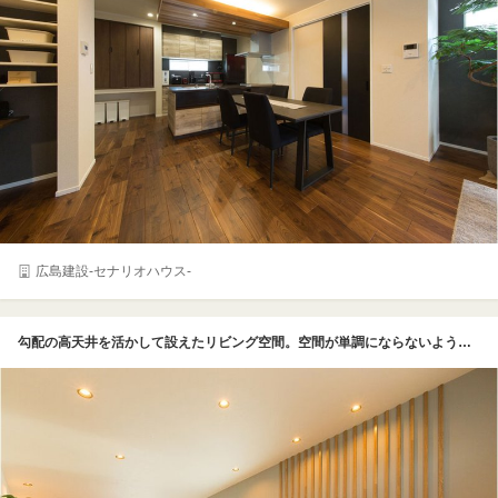
広島建設-セナリオハウス-
勾配の高天井を活かして設えたリビング空間。空間が単調にならないように壁に木目の装飾をつけており、温かみもプラスしている。照明はダウンライト中心のためスッキリとしており、のびやかな空間だ