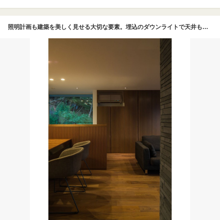
照明計画も建築を美しく見せる大切な要素。埋込のダウンライトで天井も凹凸なくすっきりと。背面収納は、天井から床まで最大限に活用、なおかつ美しく納まった。しまうものと場所を考えた収納設計が室内を美しくする