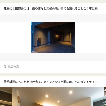
建物の１階部分には、雨や雪など天候の悪い日でも濡れることなく車に乗降でき、荷物の出し入れもスムーズに行える実用性の高いビルトインガレージを配置している。天井部分には木目調の素材を採用し、無機質になりがちな駐車スペースに温もりと高級感をプラス。ダウンライトの光が愛車を美しく照らし出すギャラリーのような空間は、車好きにはたまらない。防犯面での安心感も高く、都市部における快適なカーライフを強力にサポートしてくれる頼もしい設計だ
旭工務店
照明計画にもこだわりが光る。メインとなる空間には、ペンダントライトやシーリング照明は設置せず、ダウンライトと間接照明を効果的に配置した。空間をすっきり演出できるほか、ホコリが溜まらず、お掃除もラクチンなんだとか。キッチン上部の釣り天井上部の間接照明は、視線が自然と上に向き、より天井を高く感じられる仕掛け