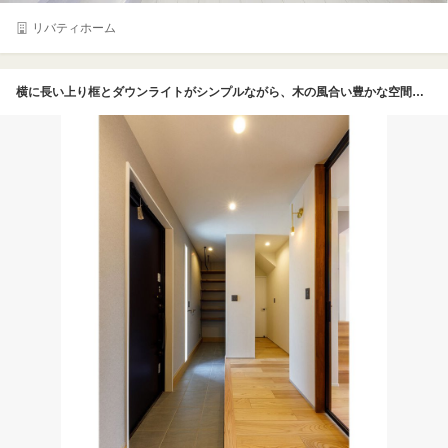
リバティホーム
横に長い上り框とダウンライトがシンプルながら、木の風合い豊かな空間を演出し、家族やゲストを優しく出迎えてくれる。シューズクローゼットを備えているので、普段づかいの靴もきちんと仕舞って、玄関まわりは広く使える