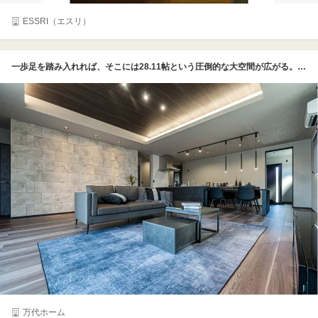
ESSRI（エスリ）
一歩足を踏み入れれば、そこには28.11帖という圧倒的な大空間が広がる。2×4工法が可能にした柱のない大スパンのLDKは、まさにこの邸宅の象徴である。見上げれば、木目調の折り上げ天井に柔らかなダウンライトが灯り、空間に奥行きと心地よい安らぎを与えている。壁一面に施されたエコカラットのアクセントは、光の陰影によってその表情を変え、室内に気品漂う深みを演出。ダークトーンで統一された気高くモダンなインテリアが、日常を極上のひとときへと変える。細部にまで美意識が宿る、ホテルライクな暮らしを象徴するリビングである。
万代ホーム