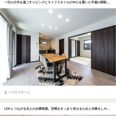
一日の大半を過ごすリビングにライフスタイルの中心を置いた平屋の間取り。「コンパクトで住みやすい平屋」の要望にぴったり。照明もシンプルにダウンライトを採用。廊下など無駄な空間を排除することで、家具配置もゆったりできる広さを確保している
ハヤカワホーム
LDKとつながる夫人の仕事部屋。空間をすっきり見せるためと作業をしやすいようにダウンライトを採用した