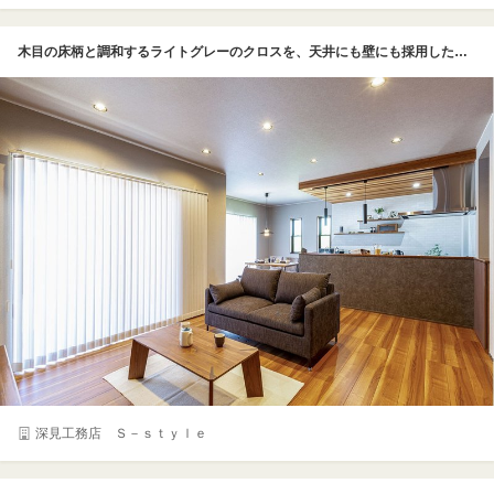
木目の床柄と調和するライトグレーのクロスを、天井にも壁にも採用した大人シックな装いの室内。奥に見えるダイニング・キッチンとリビングの距離を取りながら、メインの照明にダウンライトを選ぶことでホテルライクな雰囲気の中で過ごせるようになっている
深見工務店 Ｓ－ｓｔｙｌｅ