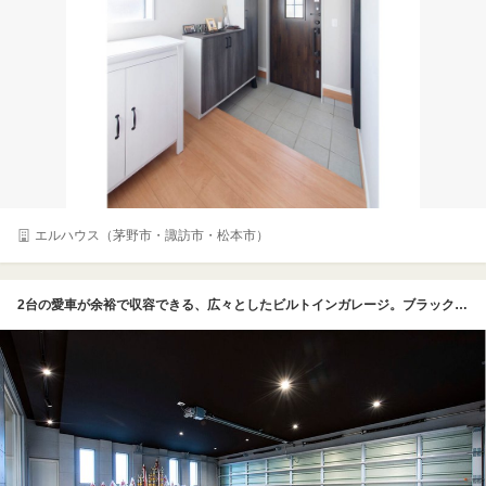
エルハウス（茅野市・諏訪市・松本市）
2台の愛車が余裕で収容できる、広々としたビルトインガレージ。ブラックの天井にダウンライトを配し、まるでショールームのような洗練された雰囲気を演出している。施主様のコレクションであるトロフィーや、趣味のロードバイクもディスプレイされ、まさに「大人の隠れ家」。高窓からは自然光も入り、メンテナンス作業も快適に行える