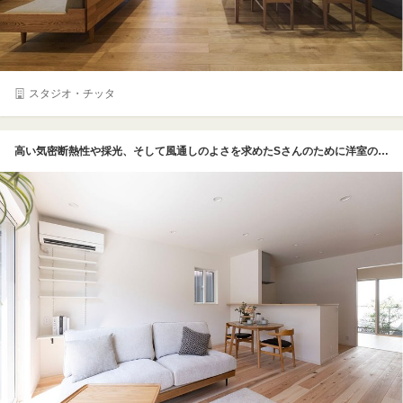
スタジオ・チッタ
高い気密断熱性や採光、そして風通しのよさを求めたSさんのために洋室の引き戸を介して北側までスッキリ見通せるよう設計。また、絵画を飾ることが好きなSさんのため、向かって左側の壁を補強し天井には絵画用のダウンライトも取り付けた