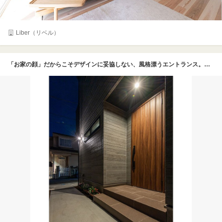
Liber（リベル）
「お家の顔」だからこそデザインに妥協しない、風格漂うエントランス。重厚感のある木目調ドアの頭上をブラック塗装でシャープに仕上げ、グレー外壁とのコントラストをバッチリ効かせた現代的なファサード。夜のお帰りを優しく照らすダウンライトと、ノスタルジックな陰影を愉しめるマリンライトのＷライティングが、昼とは一味違うドラマチックな表情を見せてくれる。防犯性を高めながら、近所でも一目を置かれるようなお洒落な外観を実現した、ガレージハウスの魅力が溢れている。