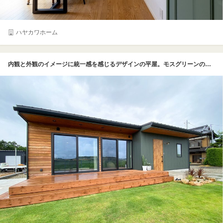
ハヤカワホーム
内観と外観のイメージに統一感を感じるデザインの平屋。モスグリーンのサイディングと玄関ドア、軒天、ウッドデッキの木材コーディネイトが際立つ。ウッドデッキ上の軒天にはダウンライトを採用しつつ、LDKとウッドデッキを掃き出し窓で繋ぐことによってアウトドアリビングとして活用しやすい工夫がされている。