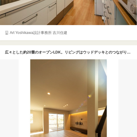
Art Yoshikawa設計事務所 吉川住建
広々とした約20畳のオープンLDK。リビングはウッドデッキとのつながりもつくり、外に出てお日様のもとランチをしたり、BBQをしたり、子どもを遊ばせることもできる。照明は埋め込み式のダウンライトをベースにしているため、空間を広く見せる効果があり掃除もしやすい