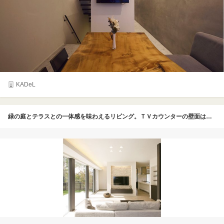
KADeL
緑の庭とテラスとの一体感を味わえるリビング。ＴＶカウンターの壁面はエコカラットで装飾。天井にダウンライトを設けることで陰影の美しい空間を創り上げている。光や風、緑に癒されて暮らす、そんな贅沢を日常で満喫できる住まいといえるだろう