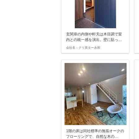
玄関扉の内側や軒天は木目調で室
内との統一感を演出。壁に貼っ…
会社名：クリ英ター永和
1階の床は同社標準の無垢オークの
フローリングで、自然な木の…