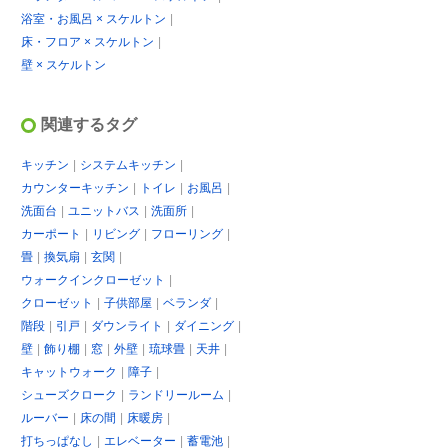
浴室・お風呂 × スケルトン
床・フロア × スケルトン
壁 × スケルトン
関連するタグ
キッチン
システムキッチン
カウンターキッチン
トイレ
お風呂
洗面台
ユニットバス
洗面所
カーポート
リビング
フローリング
畳
換気扇
玄関
ウォークインクローゼット
クローゼット
子供部屋
ベランダ
階段
引戸
ダウンライト
ダイニング
壁
飾り棚
窓
外壁
琉球畳
天井
キャットウォーク
障子
シューズクローク
ランドリールーム
ルーバー
床の間
床暖房
打ちっぱなし
エレベーター
蓄電池