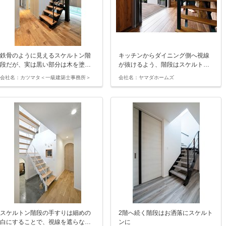
鉄骨のように見えるスケルトン階
キッチンからダイニング側へ視線
段だが、実は黒い部分は木を塗…
が抜けるよう、階段はスケルト…
会社名：カツマタ＜一級建築士事務所＞
会社名：ヤマダホームズ
スケルトン階段の手すりは細めの
2階へ続く階段はお洒落にスケルト
白にすることで、視線を遮らな…
ンに