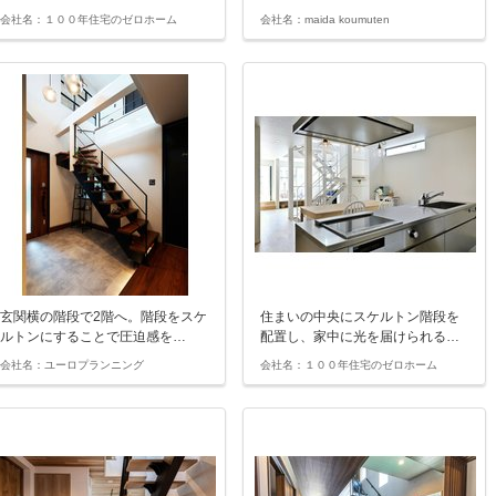
会社名：１００年住宅のゼロホーム
会社名：maida koumuten
玄関横の階段で2階へ。階段をスケ
住まいの中央にスケルトン階段を
ルトンにすることで圧迫感を…
配置し、家中に光を届けられる…
会社名：ユーロプランニング
会社名：１００年住宅のゼロホーム