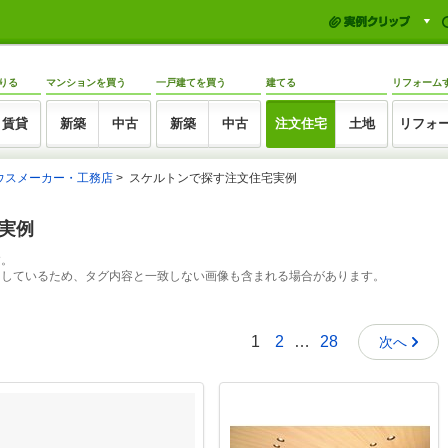
りる
マンションを買う
一戸建てを買う
建てる
リフォーム
賃貸
新築
中古
新築
中古
注文住宅
土地
リフォ
ウスメーカー・工務店
スケルトンで探す注文住宅実例
工実例
す。
出しているため、タグ内容と一致しない画像も含まれる場合があります。
1
2
…
28
次へ