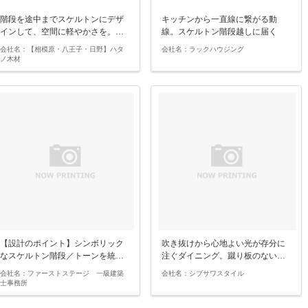
階段を途中までスケルトンにデザ
キッチンから一直線に繋がる動
インして、空間に軽やかさを。…
線。スケルトン階段越しに届く
光…
会社名：【相模原・八王子・日野】ハタ
会社名：ラックハウジング
ノ木材
【設計のポイント】シンボリック
吹き抜けから心地よい光が存分に
なスケルトン階段／トーンを統…
注ぐダイニング。蹴り板のない…
会社名：ファーストステージ 一級建築
会社名：シブサワスタイル
士事務所