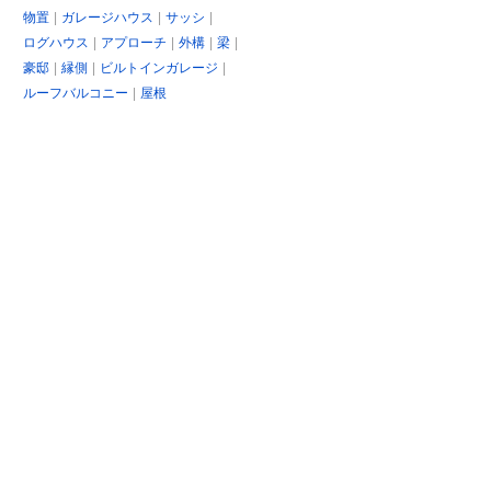
物置
ガレージハウス
サッシ
ログハウス
アプローチ
外構
梁
豪邸
縁側
ビルトインガレージ
ルーフバルコニー
屋根