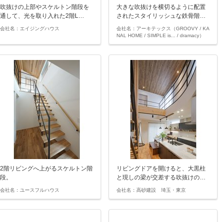
吹抜けの上部やスケルトン階段を
大きな吹抜けを横切るように配置
通して、光を取り入れた2階L…
されたスタイリッシュな鉄骨階…
会社名：エイジングハウス
会社名：アーキテックス（GROOVY / KA
NAL HOME / SIMPLE is... / dramacy）
2階リビングへ上がるスケルトン階
リビングドアを開けると、大黒柱
段。
と現しの梁が交差する吹抜けの…
会社名：ユースフルハウス
会社名：高砂建設 埼玉・東京