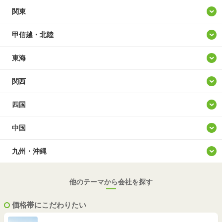
北海道
関東
青森
東京
甲信越・北陸
岩手
神奈川
山梨
東海
宮城
埼玉
新潟
愛知
関西
秋田
千葉
長野
岐阜
大阪
四国
山形
茨城
富山
静岡
兵庫
徳島
中国
福島
群馬
石川
三重
京都
香川
鳥取
九州・沖縄
栃木
福井
滋賀
愛媛
島根
福岡
他のテーマから会社を探す
奈良
高知
岡山
佐賀
価格帯にこだわりたい
和歌山
広島
長崎