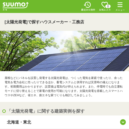
0
[太陽光発電]で探すハウスメーカー・工務店
屋根などにパネルを設置し発電する太陽光発電は、つくった電気を家庭で使ったり、余った
電気を電力会社に売ったりできるほか、蓄電システムと併用すれば災害時の備えになりま
す。初期費用はかかりますが、設置後は電気代が抑えられます。また、停電時でも自立運転
モードに切り替えることで家電の使用が可能になります。太陽光発電を搭載したスマートハ
ウスやZEHなど、省エネ、創エネな家づくりも検討してみましょう。
「太陽光発電」に関する建築実例を探す
北海道・東北