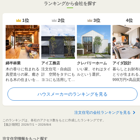
ランキングから会社を探す
1位
2位
3位
4位
綿半林業
アイ工務店
クレバリーホーム
アイダ設計
木の香りに包まれる
注文住宅・自由設
いい家、それはタイ
暮らしとお財布
真壁造りの家。癒さ
計 空間をタテにも
ルという選択。
とりが生まれる
れる木の住まいを安
ヨコにも活用して夢
999万円×高品質
心価格で全国へ
のマイホームを実現
由設計の家。建
えも応援
ハウスメーカーのランキングを見る
注文住宅の会社ランキングを見る
このランキングは、各社のアクセス数をもとに作成したランキングです。
【集計期間】2026/7/1 ~ 2026/8/4
注文住宅情報をもっと探す