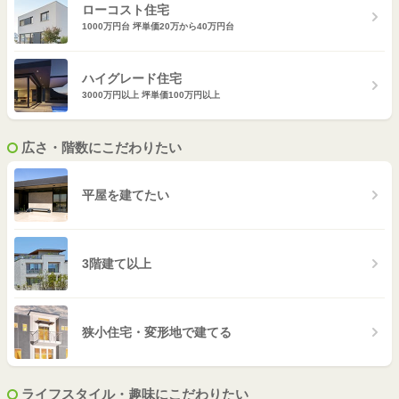
ローコスト住宅
1000万円台 坪単価20万から40万円台
山口
熊本
大分
ハイグレード住宅
3000万円以上 坪単価100万円以上
宮崎
広さ・階数にこだわりたい
鹿児島
平屋を建てたい
沖縄
3階建て以上
狭小住宅・変形地で建てる
ライフスタイル・趣味にこだわりたい