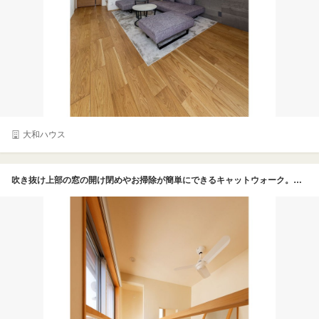
大和ハウス
吹き抜け上部の窓の開け閉めやお掃除が簡単にできるキャットウォーク。床はすのこ状にすることで圧迫感がなく、風が通りやすく。主寝室から隠れ部屋までをつないでいる