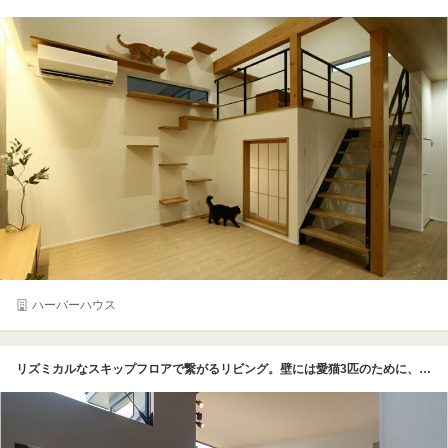
ハーバーハウス
リズミカルなスキップフロアで繋がるリビング。壁には愛猫3匹のために、キャットウォークも設けられ、運動や休息が自由にとれるようになっている。リビング横には猫専用スペースがあり、猫も快適に過ごせるよう工夫されている