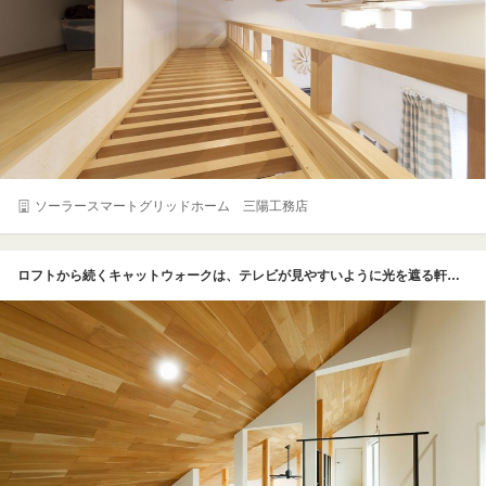
ソーラースマートグリッドホーム 三陽工務店
ロフトから続くキャットウォークは、テレビが見やすいように光を遮る軒の役割も果たしているため幅を広めに設計。猫だけでなく人も通れる幅を確保し、小屋裏収納へとつながる廊下とした。小屋裏収納にはマットレスなどを収納しているそう