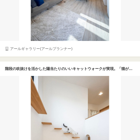
アールギャラリー(アールプランナー)
階段の吹抜けを活かした陽当たりのいいキャットウォークが実現。「猫が日向ぼっこをしたり、ステップを伝って遊んだりできるスペースです。楽しく過ごす様子を眺めていると癒されます」とNさん。＃2000万円台＃30坪台＃家事ラク住宅＃淡色住宅