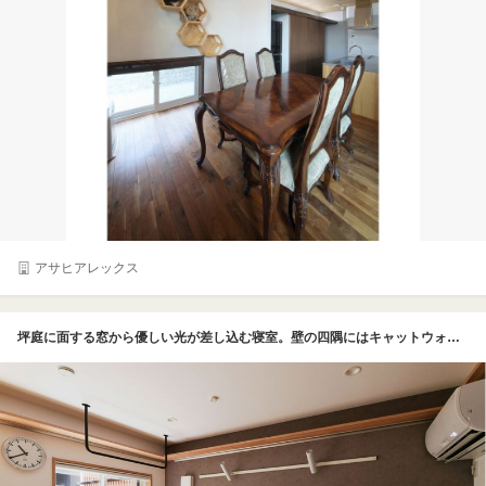
アサヒアレックス
坪庭に面する窓から優しい光が差し込む寝室。壁の四隅にはキャットウォークをイメージした飾り棚を造作しており、近い将来、電車が好きな子どものためにぐるっと鉄道模型を飾る予定だとか。グレーのアクセントクロスは三浦さんが提案した