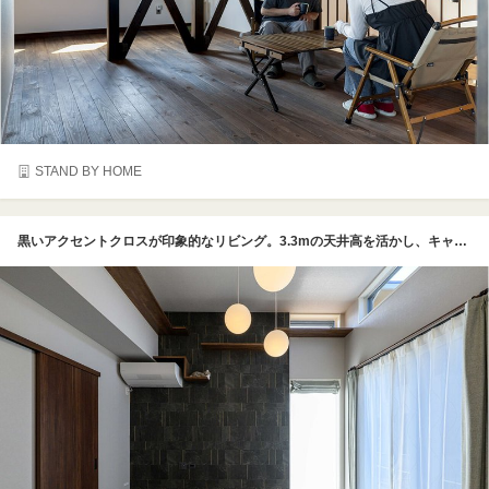
STAND BY HOME
黒いアクセントクロスが印象的なリビング。3.3mの天井高を活かし、キャットウォークで２階の寝室へつながる猫の動線を作っている。高窓から外の景色が見える位置が猫の特等席