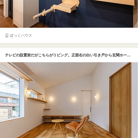
ぽっくハウス
テレビの設置前だがこちらがリビング。正面右の白い引き戸から玄関ホールにつながり、壁側の引き戸から寝室へとつながる設計。左の窓辺に飾り棚が段違いにあるが実は愛猫のためのキャットウォーク。猫ちゃんが外を眺める小窓まであってほほえましい限り