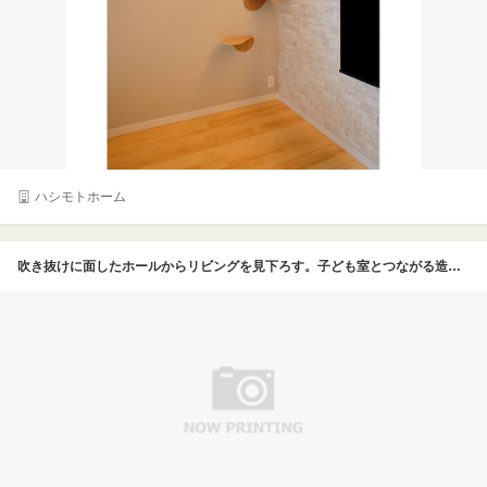
ハシモトホーム
吹き抜けに面したホールからリビングを見下ろす。子ども室とつながる造作の室内窓はカラーガラスを使ってステンドグラス風に。キャットウォークにはBOXや衝立を取り付けてお昼寝できるようにした。丸い穴から顔を出すことも