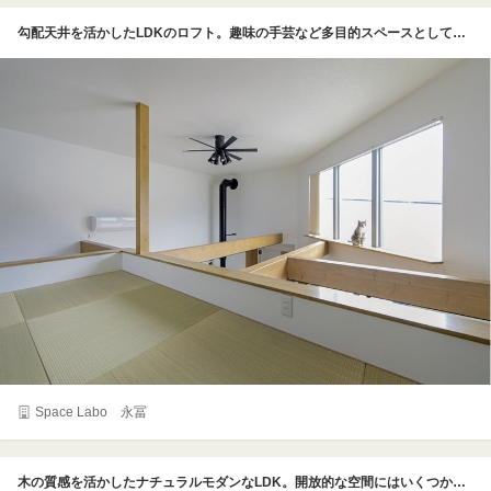
勾配天井を活かしたLDKのロフト。趣味の手芸など多目的スペースとして活用している。梁はキャットウォークとして大活躍。
Space Labo 永冨
木の質感を活かしたナチュラルモダンなLDK。開放的な空間にはいくつかの梁が走り、ダクトレール照明がアクセントとなっている。最大の特徴はリビングの壁面に設けられたキャットウォーク。グレーのパネルに猫用のステップやハウスが遊び心たっぷりに配置されている。対面キッチンやソファダイニングも完備され、家族と猫が心地よく過ごせる工夫が随所に凝らされた、機能的でスタイリッシュな住まいである