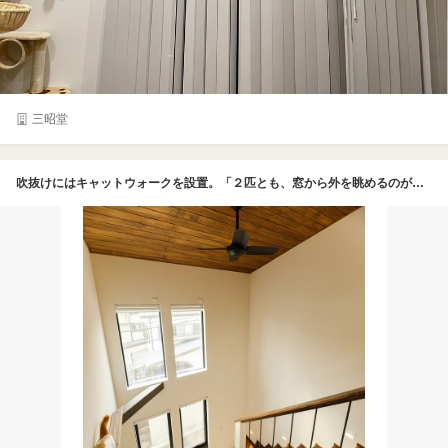
三昭堂
吹抜けにはキャットウォークを設置。「２匹とも、窓から外を眺めるのが大好きなんですよ」とSさん。天井に貼った板は、吹抜けに足場を組んでもらい、Sさんご夫妻とリブートの担当者も一緒に塗った思い出深いもの。「自分たちの家を建てているんだ！という実感もあり、とてもよい体験ができました」