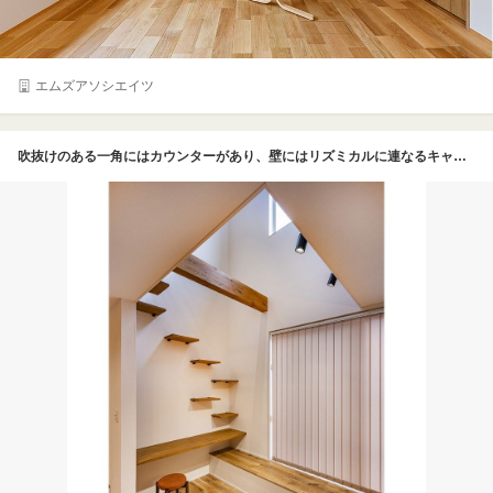
エムズアソシエイツ
吹抜けのある一角にはカウンターがあり、壁にはリズミカルに連なるキャットウォークを取り付けた。梁の部分や窓際のベンチも含めて、2匹の猫が楽しそうに動き回っているそう