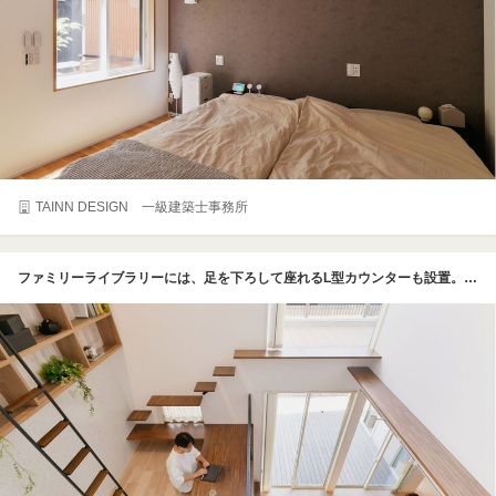
TAINN DESIGN 一級建築士事務所
ファミリーライブラリーには、足を下ろして座れるL型カウンターも設置。壁に設けられた階段状の棚は吹き抜けのキャットウォークにつながっており、カウンター～吹き抜けは愛猫の遊び場になっている