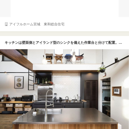
アイフルホーム宮城 東和総合住宅
キッチンは壁面側とアイランド型のシンクを備えた作業台と分けて配置。木材とステンレスで仕立てたオリジナルの作業台がカッコいい。また、壁側に設けたキャットウォークに上る梯子はさりげないインテリアにも