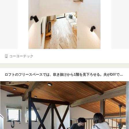
コーヨーテック
ロフトのフリースペースでは、吹き抜けから1階を見下ろせる。夫がDIYで取り付けたキャットウォークや梁の上を、猫たちが自由気ままに歩き回ったり、2階に駆け上ったりする姿が見えるそう