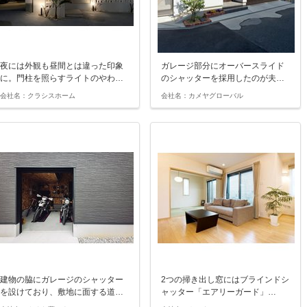
夜には外観も昼間とは違った印象
ガレージ部分にオーバースライド
に。門柱を照らすライトのやわ…
のシャッターを採用したのが夫…
会社名：クラシスホーム
会社名：カメヤグローバル
建物の脇にガレージのシャッター
2つの掃き出し窓にはブラインドシ
を設けており、敷地に面する道…
ャッター「エアリーガード」…