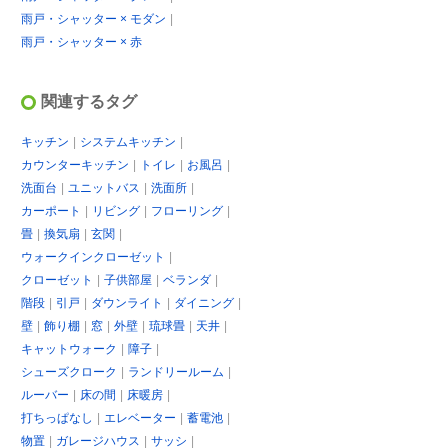
雨戸・シャッター × モダン
雨戸・シャッター × 赤
関連するタグ
キッチン
システムキッチン
カウンターキッチン
トイレ
お風呂
洗面台
ユニットバス
洗面所
カーポート
リビング
フローリング
畳
換気扇
玄関
ウォークインクローゼット
クローゼット
子供部屋
ベランダ
階段
引戸
ダウンライト
ダイニング
壁
飾り棚
窓
外壁
琉球畳
天井
キャットウォーク
障子
シューズクローク
ランドリールーム
ルーバー
床の間
床暖房
打ちっぱなし
エレベーター
蓄電池
物置
ガレージハウス
サッシ