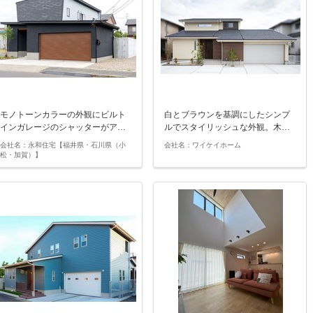
モノトーンカラーの外観にビルト
白とブラウンを基調にしたシンプ
インガレージのシャッターがア…
ルでスタイリッシュな外観。木…
会社名：永和住宅【福井県・石川県（小
会社名：ワイケイホーム
松・加賀）】