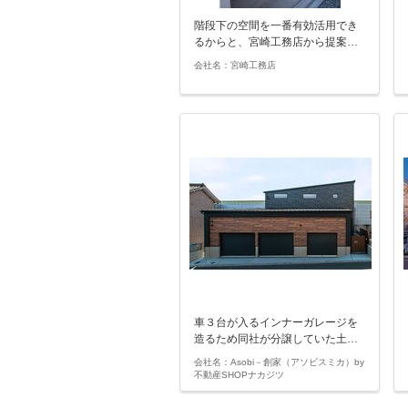
階段下の空間を一番有効活用でき
るからと、宮崎工務店から提案…
会社名：宮崎工務店
車３台が入るインナーガレージを
造るため同社が分譲していた土…
会社名：Asobi－創家（アソビスミカ）by
不動産SHOPナカジツ