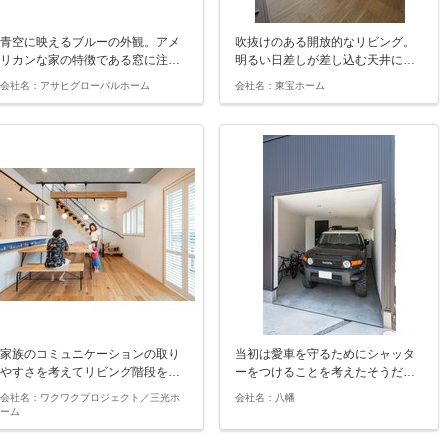
青空に映えるブルーの外観。アメ
吹抜けのある開放的なリビング。
リカンな家の特徴である窓に注…
明るい日差しが差し込む天井に…
会社名：アサヒグローバルホーム
会社名：東宝ホーム
家族のコミュニケーションの取り
当初は愛車を守るためにシャッタ
やすさを考えてリビング階段を…
ーをつけることを考えたそうだ…
会社名：ワクワクプロジェクト／三光ホ
会社名：八幡
ーム