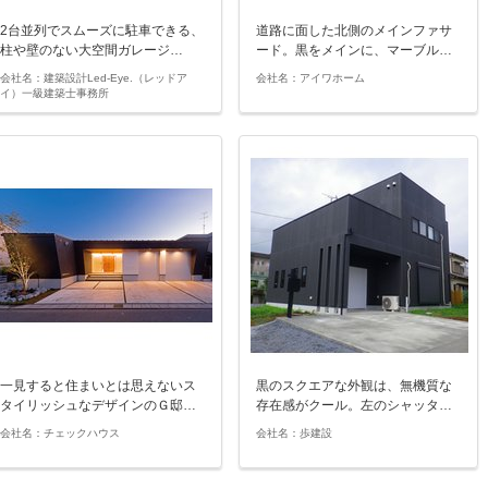
2台並列でスムーズに駐車できる、
道路に面した北側のメインファサ
柱や壁のない大空間ガレージ…
ード。黒をメインに、マーブル…
会社名：建築設計Led-Eye.（レッドア
会社名：アイワホーム
イ）一級建築士事務所
一見すると住まいとは思えないス
黒のスクエアな外観は、無機質な
タイリッシュなデザインのＧ邸…
存在感がクール。左のシャッタ…
会社名：チェックハウス
会社名：歩建設