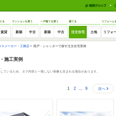
りる
マンションを買う
一戸建てを買う
建てる
リフォーム
賃貸
新築
中古
新築
中古
注文住宅
土地
リフォ
ウスメーカー・工務店
雨戸・シャッターで探す注文住宅実例
例・施工実例
す。
出しているため、タグ内容と一致しない画像も含まれる場合があります。
1
2
…
9
次へ