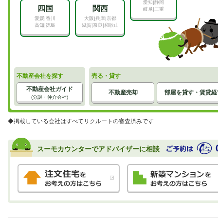
愛知|静岡
四国
関西
岐阜|三重
愛媛|香川
大阪|兵庫|京都
高知|徳島
滋賀|奈良|和歌山
不動産会社を探す
売る・貸す
不動産会社ガイド
不動産売却
部屋を貸す・賃貸経
(分譲・仲介会社)
◆掲載している会社はすべてリクルートの審査済みです
スーモカウンターでアドバイザーに相談