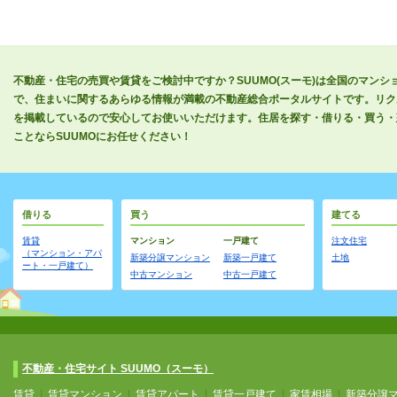
不動産・住宅の売買や賃貸をご検討中ですか？SUUMO(スーモ)は全国のマン
で、住まいに関するあらゆる情報が満載の不動産総合ポータルサイトです。リク
を掲載しているので安心してお使いいただけます。住居を探す・借りる・買う・
ことならSUUMOにお任せください！
借りる
買う
建てる
賃貸
マンション
一戸建て
注文住宅
（マンション・アパ
新築分譲マンション
新築一戸建て
土地
ート・一戸建て）
中古マンション
中古一戸建て
不動産・住宅サイト SUUMO（スーモ）
賃貸
|
賃貸マンション
|
賃貸アパート
|
賃貸一戸建て
|
家賃相場
|
新築分譲