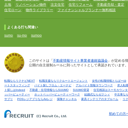
土地
|
リノベーション物件
|
注文住宅
|
住宅リフォーム
|
不動産売却・査定
住宅ローン
|
物件ライブラリー
|
ファイナンシャルプランナー無料相談
よくある打ち間違い
sumo
|
su-mo
|
sumoo
このサイトは「
不動産情報サイト事業者連絡協議会
」が定める
公開の自主規制ルールに則ったサイトとして承認されています
転職ならリクナビNEXT
|
転職支援ならリクルートエージェント
|
女性の転職情報とらばーゆ
ートスタッフィング
|
バイト探しフロム・エーナビ
|
アルバイト情報タウンワーク
|
求人転
ト探しはIndeed
|
不動産・住宅情報ならSUUMO
|
SUUMO賃貸
|
住宅相談はスーモカウンタ
ッパービューティー
|
ホットペッパービューティーワーク
|
結婚式ならゼクシィ
|
中古車な
サプリ
|
POSレジアプリならAirレジ
|
保険チャンネル
|
家具インテリアのタブルーム
|
リ
初めての方