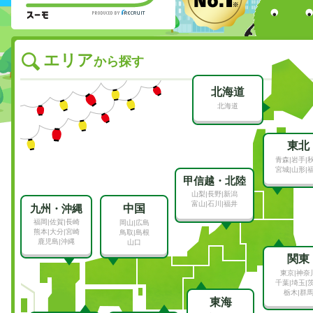
エリア
から探す
北海道
北海道
東北
青森|岩手|
宮城|山形|
甲信越・北陸
山梨|長野|新潟
富山|石川|福井
九州・沖縄
中国
福岡|佐賀|長崎
岡山|広島
熊本|大分|宮崎
鳥取|島根
鹿児島|沖縄
山口
関東
東京|神奈
千葉|埼玉|
栃木|群
東海