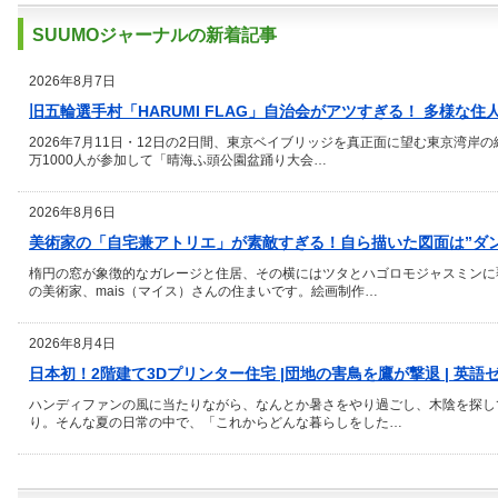
SUUMOジャーナルの新着記事
2026年8月7日
旧五輪選手村「HARUMI FLAG」自治会がアツすぎる！ 多様な住
2026年7月11日・12日の2日間、東京ベイブリッジを真正面に望む東京湾岸
万1000人が参加して「晴海ふ頭公園盆踊り大会…
2026年8月6日
美術家の「自宅兼アトリエ」が素敵すぎる！自ら描いた図面は”ダ
楕円の窓が象徴的なガレージと住居、その横にはツタとハゴロモジャスミンに
の美術家、mais（マイス）さんの住まいです。絵画制作…
2026年8月4日
日本初！2階建て3Dプリンター住宅 |団地の害鳥を鷹が撃退 | 英語
ハンディファンの風に当たりながら、なんとか暑さをやり過ごし、木陰を探し
り。そんな夏の日常の中で、「これからどんな暮らしをした…