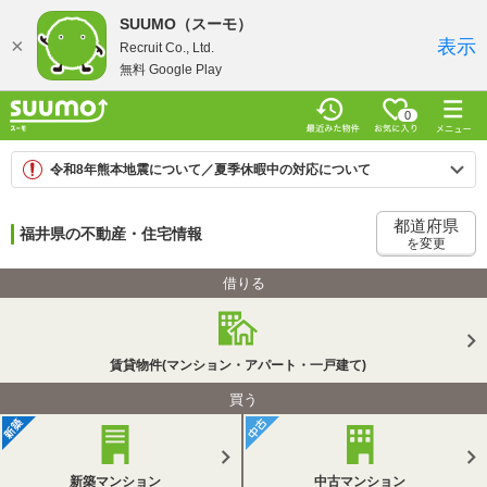
SUUMO（スーモ）
×
表示
Recruit Co., Ltd.
無料 Google Play
0
令和8年熊本地震について／夏季休暇中の対応について
都道府県
福井県の不動産・住宅情報
を変更
借りる
賃貸物件(マンション・アパート・一戸建て)
買う
新築マンション
中古マンション