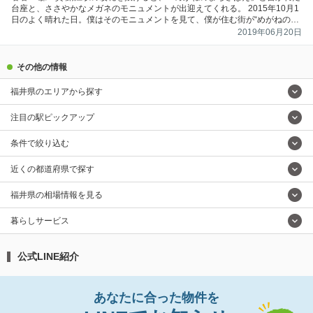
台座と、ささやかなメガネのモニュメントが出迎えてくれる。 2015年10月1
日のよく晴れた日。僕はそのモニュメントを見て、僕が住む街が“めがねのま
ち”であることを初めて知った。 福井県鯖江市。福井市の隣に位置する、人口
2019年06月20日
約7万人の中規模都市だ。主要産業はメガネフレームの製造。鯖江市民の7人
に1人がメガネ関係の仕事に携わっているという。 （Photo by Rui Izuchi）
なんにもしなくていい。「ゆるい移住」という実験 僕が鯖江に訪れるきっか
その他の情報
けになったのは、鯖江市が2015年に主催した体験移住プログラム「ゆるい移
住」。…
福井県のエリアから探す
注目の駅ピックアップ
条件で絞り込む
近くの都道府県で探す
福井県の相場情報を見る
暮らしサービス
公式LINE紹介
あなたに合った物件を