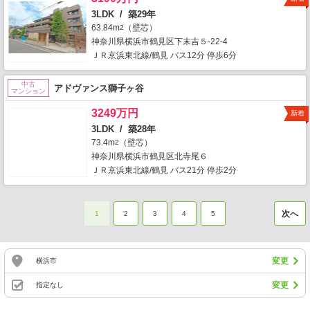
3LDK / 築29年
63.84m
（壁芯）
2
神奈川県横浜市鶴見区下末吉５-22-4
ＪＲ京浜東北線/鶴見 バス12分 停歩6分
中古
アドヴァンス獅子ヶ谷
マンション
3249万円
新着
3LDK / 築28年
73.4m
（壁芯）
2
神奈川県横浜市鶴見区北寺尾６
ＪＲ京浜東北線/鶴見 バス21分 停歩2分
次へ
1
2
3
4
5
変更
横浜市
変更
指定なし