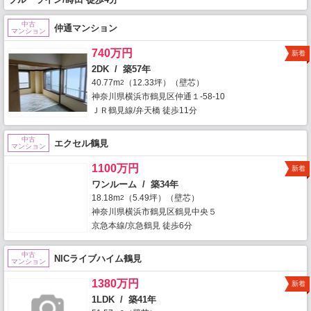
中古
仲通マンション
マンション
740万円
新着
2DK / 築57年
40.77m
（12.33坪）（壁芯）
2
神奈川県横浜市鶴見区仲通１-58-10
ＪＲ鶴見線/弁天橋 徒歩11分
中古
エクセル鶴見
マンション
1100万円
新着
ワンルーム / 築34年
18.18m
（5.49坪）（壁芯）
2
神奈川県横浜市鶴見区鶴見中央５
京急本線/京急鶴見 徒歩6分
中古
NICライブハイム鶴見
マンション
1380万円
新着
1LDK / 築41年