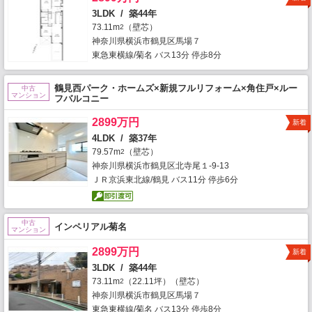
3LDK / 築44年
73.11m
（壁芯）
2
神奈川県横浜市鶴見区馬場７
東急東横線/菊名 バス13分 停歩8分
鶴見西パーク・ホームズ×新規フルリフォーム×角住戸×ルー
中古
マンション
フバルコニー
2899万円
新着
4LDK / 築37年
79.57m
（壁芯）
2
神奈川県横浜市鶴見区北寺尾１-9-13
ＪＲ京浜東北線/鶴見 バス11分 停歩6分
中古
インペリアル菊名
マンション
2899万円
新着
3LDK / 築44年
73.11m
（22.11坪）（壁芯）
2
神奈川県横浜市鶴見区馬場７
東急東横線/菊名 バス13分 停歩8分