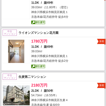
1LDK / 築49年
39.03m
（11.80坪）（壁芯）
2
神奈川県横浜市鶴見区鶴見１
京急本線/花月総持寺 徒歩4分
中古
ライオンズマンション花月園
マンション
1780万円
新着
1LDK / 築49年
39.03m
2
神奈川県横浜市鶴見区鶴見１
京急本線/花月総持寺 徒歩2分
中古
生麦第二マンション
マンション
2180万円
新着
2LDK / 築50年
54.73m
（16.55坪）
2
神奈川県横浜市鶴見区生麦４
京急本線/生麦 徒歩6分