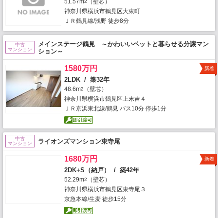
51.57m
（壁芯）
2
神奈川県横浜市鶴見区大東町
ＪＲ鶴見線/浅野 徒歩8分
メインステージ鶴見 ～かわいいペットと暮らせる分譲マン
中古
マンション
ション～
1580万円
新着
2LDK / 築32年
48.6m
（壁芯）
2
神奈川県横浜市鶴見区上末吉４
ＪＲ京浜東北線/鶴見 バス10分 停歩1分
中古
ライオンズマンション東寺尾
マンション
1680万円
新着
2DK+S（納戸） / 築42年
52.29m
（壁芯）
2
神奈川県横浜市鶴見区東寺尾３
京急本線/生麦 徒歩15分