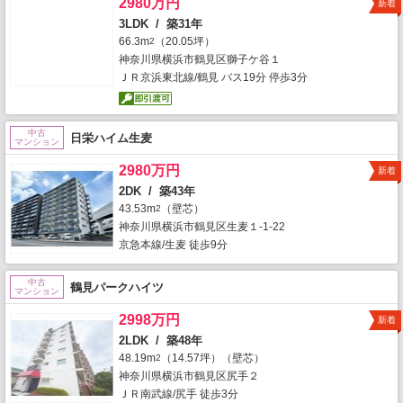
2980万円
新着
3LDK / 築31年
66.3m
（20.05坪）
2
神奈川県横浜市鶴見区獅子ケ谷１
ＪＲ京浜東北線/鶴見 バス19分 停歩3分
中古
日栄ハイム生麦
マンション
2980万円
新着
2DK / 築43年
43.53m
（壁芯）
2
神奈川県横浜市鶴見区生麦１-1-22
京急本線/生麦 徒歩9分
中古
鶴見パークハイツ
マンション
2998万円
新着
2LDK / 築48年
48.19m
（14.57坪）（壁芯）
2
神奈川県横浜市鶴見区尻手２
ＪＲ南武線/尻手 徒歩3分