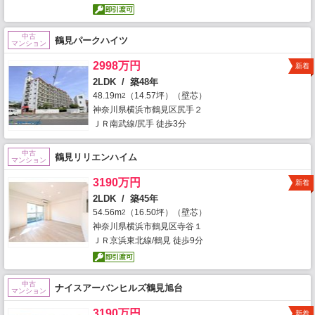
中古
鶴見パークハイツ
マンション
2998万円
新着
2LDK / 築48年
48.19m
（14.57坪）（壁芯）
2
神奈川県横浜市鶴見区尻手２
ＪＲ南武線/尻手 徒歩3分
中古
鶴見リリエンハイム
マンション
3190万円
新着
2LDK / 築45年
54.56m
（16.50坪）（壁芯）
2
神奈川県横浜市鶴見区寺谷１
ＪＲ京浜東北線/鶴見 徒歩9分
中古
ナイスアーバンヒルズ鶴見旭台
マンション
3190万円
新着