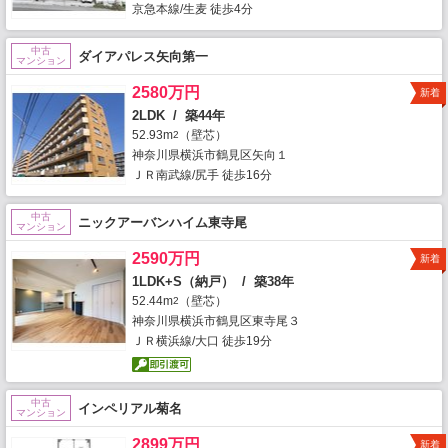
京急本線/生麦 徒歩4分
中古
ダイアパレス矢向第一
マンション
2580万円
新着
2LDK / 築44年
52.93m
（壁芯）
2
神奈川県横浜市鶴見区矢向１
ＪＲ南武線/尻手 徒歩16分
中古
ニックアーバンハイム東寺尾
マンション
2590万円
新着
1LDK+S（納戸） / 築38年
52.44m
（壁芯）
2
神奈川県横浜市鶴見区東寺尾３
ＪＲ横浜線/大口 徒歩19分
中古
インペリアル菊名
マンション
2899万円
新着