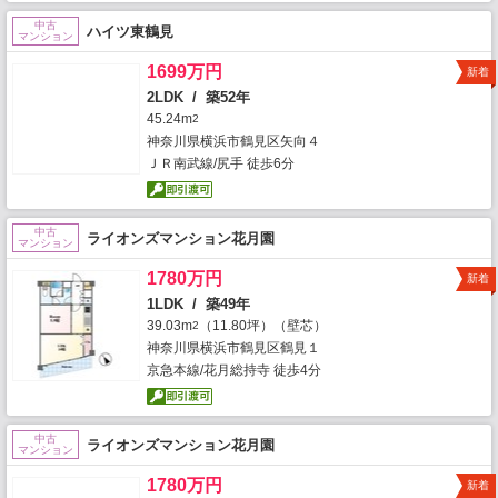
中古
ハイツ東鶴見
マンション
1699万円
新着
2LDK / 築52年
45.24m
2
神奈川県横浜市鶴見区矢向４
ＪＲ南武線/尻手 徒歩6分
中古
ライオンズマンション花月園
マンション
1780万円
新着
1LDK / 築49年
39.03m
（11.80坪）（壁芯）
2
神奈川県横浜市鶴見区鶴見１
京急本線/花月総持寺 徒歩4分
中古
ライオンズマンション花月園
マンション
1780万円
新着