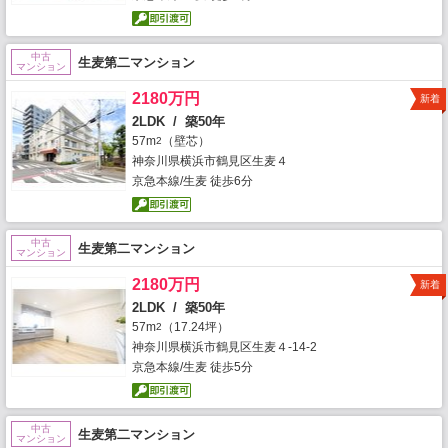
中古
生麦第二マンション
マンション
2180万円
新着
2LDK / 築50年
57m
（壁芯）
2
神奈川県横浜市鶴見区生麦４
京急本線/生麦 徒歩6分
中古
生麦第二マンション
マンション
2180万円
新着
2LDK / 築50年
57m
（17.24坪）
2
神奈川県横浜市鶴見区生麦４-14-2
京急本線/生麦 徒歩5分
中古
生麦第二マンション
マンション