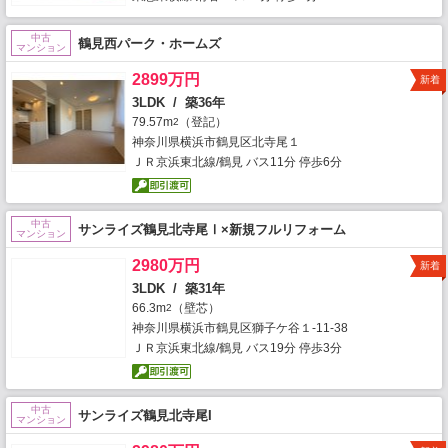
中古
鶴見西パーク・ホームズ
マンション
2899万円
新着
3LDK / 築36年
79.57m
（登記）
2
神奈川県横浜市鶴見区北寺尾１
ＪＲ京浜東北線/鶴見 バス11分 停歩6分
中古
サンライズ鶴見北寺尾Ⅰ×新規フルリフォーム
マンション
2980万円
新着
3LDK / 築31年
66.3m
（壁芯）
2
神奈川県横浜市鶴見区獅子ケ谷１-11-38
ＪＲ京浜東北線/鶴見 バス19分 停歩3分
中古
サンライズ鶴見北寺尾I
マンション