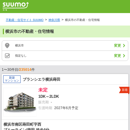
不動産・住宅サイト SUUMO
神奈川県
横浜市の不動産・住宅情報
横浜市の不動産・住宅情報
変更
横浜市
変更
指定なし
1〜30件目/
235014
件
新築
ブランシエラ横浜蒔田
マンション
未定
新着
1DK～2LDK
販売期
-
引渡時期
2027年6月予定
横浜市南区蒔田町字西
ブルーライン/蒔田 徒歩4分