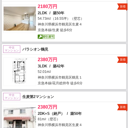
2180万円
新着
2LDK / 築50年
54.73m
（16.55坪）（壁芯）
2
神奈川県横浜市鶴見区生麦４
京急本線/生麦 徒歩6分
中古
パラシオン鶴見
マンション
2380万円
新着
3LDK / 築42年
52.01m
2
神奈川県横浜市鶴見区鶴見１
京急本線/花月総持寺 徒歩6分
中古
生麦第2マンション
マンション
2380万円
新着
2DK+S（納戸） / 築50年
81m
（壁芯）
2
神奈川県横浜市鶴見区生麦４