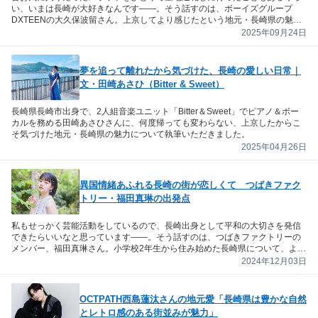
い、いまは長崎が大好きなんです――。そう話すのは、ボーイズグループ
DXTEENの大久保波留さん。上京してより感じたという地元・長崎県の魅
力、おすすめのグルメ、大好きなハウステンボスについて語っていただきま
2025年09月24日
した。
夢を追って離れたから気づけた、長崎の愛しい日常｜
文・田崎あさひ（Bitter & Sweet）
長崎県長崎市出身で、2人組音楽ユニット「Bitter＆Sweet」でピアノ＆ボー
カルを務める田崎あさひさんに、何度帰っても変わらない、上京したからこ
そ気づけた地元・長崎県の魅力について執筆いただきました。
2025年04月26日
異国情緒あふれる長崎の街が恋しくて つばきファク
トリー・福田真琳の出発点
私もせっかく芸能活動をしているので、長崎出身として平和の大切さを発信
できたらいいなと思っています――。そう話すのは、つばきファクトリーの
メンバー、福田真琳さん。小学校2年生から住み始めた長崎県について、よく
通っていたお気に入りの場所や思い出の味など、その魅力を伺いました。
2024年12月03日
OCTPATH西島蓮汰さんの地元愛「長崎県は豊かな自然
とレトロ感のある街並みが魅力」