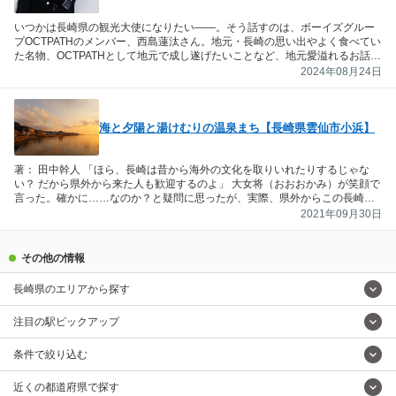
いつかは長崎県の観光大使になりたい――。そう話すのは、ボーイズグルー
プOCTPATHのメンバー、西島蓮汰さん。地元・長崎の思い出やよく食べてい
た名物、OCTPATHとして地元で成し遂げたいことなど、地元愛溢れるお話を
伺いました。
2024年08月24日
海と夕陽と湯けむりの温泉まち【長崎県雲仙市小浜】
著： 田中幹人 「ほら、長崎は昔から海外の文化を取りいれたりするじゃな
い？ だから県外から来た人も歓迎するのよ」 大女将（おおおかみ）が笑顔で
言った。確かに……なのか？と疑問に思ったが、実際、県外からこの長崎県
の小浜に来て6カ月経つ私はとても暮らしやすくこの地を気に入っている。島
2021年09月30日
原半島の中の小浜現在、私は長崎県の島原半島と呼ばれる地域の中にある小
浜（おばま）というまちに住んでいる。長崎市内からは車で1時間。最寄りの
スターバックスまで車で45分。そう、この距離感が意味することは自然豊か
その他の情報
な地域ということだ。島原半島は「ユネスコ世界ジオパーク」という地球科
学的な価値を持つ遺産としてユネスコから認めら…
長崎県のエリアから探す
注目の駅ピックアップ
条件で絞り込む
近くの都道府県で探す