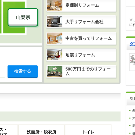
定価制リフォーム
山梨県
※
大手リフォーム会社
に
中古を買ってリフォーム
ダ
耐震リフォーム
500万円までのリフォー
検索する
ム
S
ス・
洗面所・脱衣所
トイレ
バス