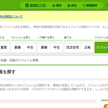
中の対応について
の住宅リフォーム会社を検索し、事例や相場情報を比較できるリフォーム情報サイトです。も
りる
マンションを買う
一戸建てを買う
建てる
リフォーム
賃貸
新築
中古
新築
中古
注文住宅
土地
リフォ
甲信越・北陸のリフォーム情報
報を探す
SUUMO(スーモ)リフォームが便利です。事例が充実しているので、リフォームの
会社へのカタログ請求・プロのアドバイザーへの相談が無料でできます。しっかり
う