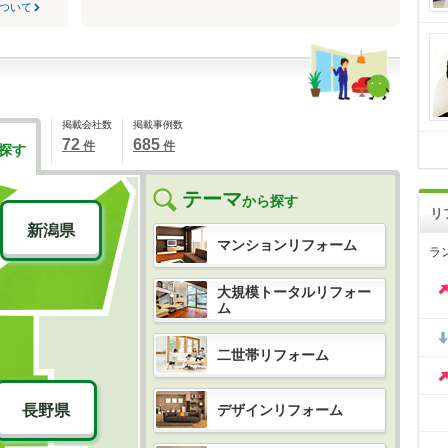
ついて
掲載会社数
掲載事例数
72
685
件
件
探す
テーマ
から探す
リ
新潟県
マンションリフォーム
ラ
大規模トータルリフォー
ム
二世帯リフォーム
デザインリフォーム
長野県