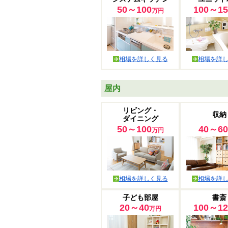
50～100
100～15
万円
相場を詳しく見る
相場を詳
屋内
リビング・
収納
ダイニング
50～100
40～60
万円
相場を詳しく見る
相場を詳
子ども部屋
書斎
20～40
100～12
万円