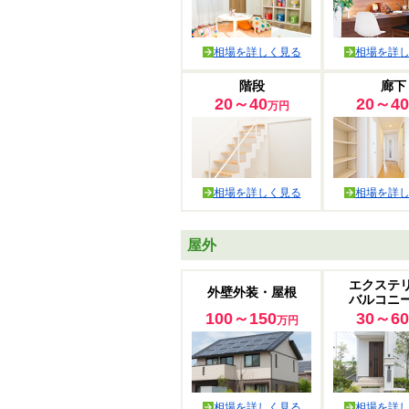
相場を詳しく見る
相場を詳
階段
廊下
20～40
20～40
万円
相場を詳しく見る
相場を詳
屋外
エクステ
外壁外装・屋根
バルコニ
100～150
30～60
万円
相場を詳しく見る
相場を詳