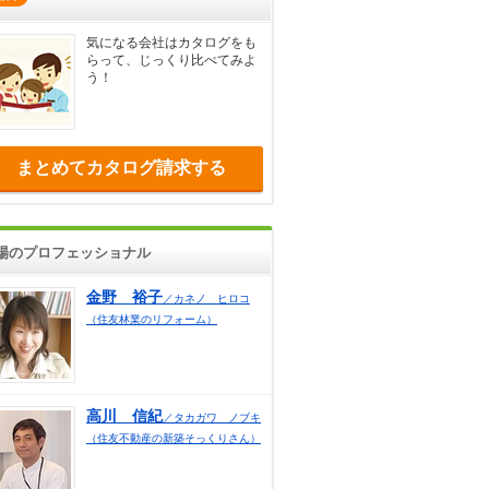
気になる会社はカタログをも
らって、じっくり比べてみよ
う！
まとめてカタログ請求する
場のプロフェッショナル
金野 裕子
／カネノ ヒロコ
（住友林業のリフォーム）
高川 信紀
／タカガワ ノブキ
（住友不動産の新築そっくりさん）