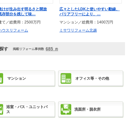
抜けが生み出す明るさと開放
広々としたLDKと使いやすい動線、
既存部分を残して味…
バリアフリーにより、…
建て／総費用：2500万円
マンション／総費用：1400万円
ハウスリフォーム
ミサワリフォーム北越
探す
685
掲載リフォーム事例数
件
マンション
オフィス等・その他
浴室・バス・ユニットバ
洗面所・脱衣所
ス