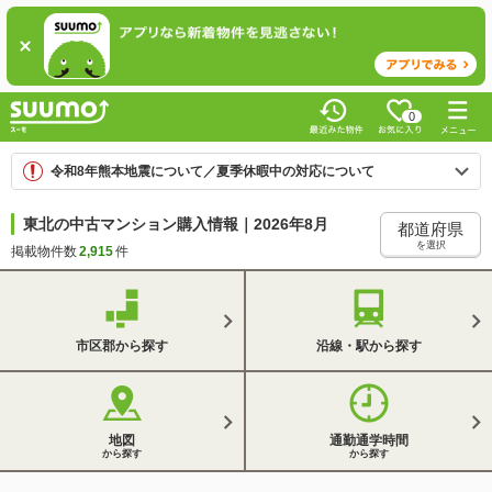
0
令和8年熊本地震について／夏季休暇中の対応について
東北の中古マンション購入情報｜2026年8月
都道府県
を選択
掲載物件数
2,915
件
市区郡から探す
沿線・駅から探す
地図
通勤通学時間
から探す
から探す