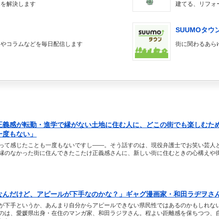
みを解決します
建てる、リフォ
SUUMOタウ
スやコラムなどを毎日配信します
街に関わるあら
正義感が転勤・進学で縁がない土地に住む人に、どこの街でも楽しむた
一度もない」
って感じたことも一度もないですし――。そう話すのは、現役弁護士でお笑い芸人
縁のなかった街に住んできたこたけ正義感さんに、新しい街に住むときの心構えや
なんだけど、アピールが下手なのかな？」ギャグ漫画家・和田ラヂヲさ
が下手というか、あんまり自分からアピールできない県民性ではあるのかもしれな
のは、愛媛県出身・在住のマンガ家、和田ラジヲさん。程よい距離感を保ちつつ、