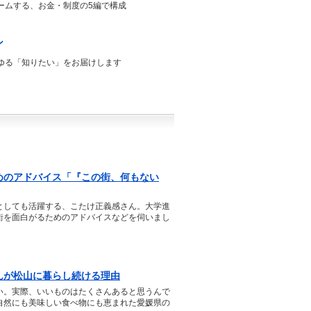
ームする、お金・制度の5編で構成
ン
ゆる「知りたい」をお届けします
めのアドバイス「『この街、何もない
としても活躍する、こたけ正義感さん。大学進
街を面白がるためのアドバイスなどを伺いまし
んが松山に暮らし続ける理由
い。実際、いいものはたくさんあると思うんで
自然にも美味しい食べ物にも恵まれた愛媛県の