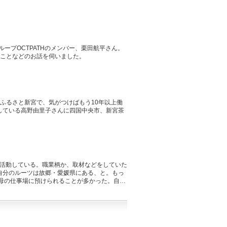
ループOCTPATHのメンバー、栗田航平さん。
いことなどのお話を伺いました。
ふるさと新宮で、気がつけばもう10年以上働
している高野由里子さんに四国中央市、新宮茶
り活動している。職業柄か、取材などをしていた
自分のルーツは故郷・愛媛県にある、と。もっ
母の仕事場に預けられることが多かった。自営
漁業で栄えた漁師町だ。ぼくが育った２０年以