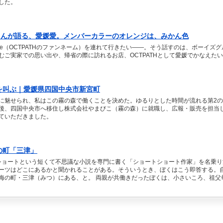
した。
兵さんが語る、愛媛愛。メンバーカラーのオレンジは、みかん色
e（OCTPATHのファンネーム）を連れて行きたい――。そう話すのは、ボーイズグ
むご実家での思い出や、帰省の際に訪れるお店、OCTPATHとして愛媛でかなえた
を叫ぶ｜愛媛県四国中央市新宮町
に魅せられ、私はこの霧の森で働くことを決めた。ゆるりとした時間が流れる第2の
後、四国中央市へ移住し株式会社やまびこ（霧の森）に就職し、広報・販売を担当
ていただきました。
の町「三津」
トショートという短くて不思議な小説を専門に書く「ショートショート作家」を名乗
ーツはどこにあるかと聞かれることがある。そういうとき、ぼくはこう即答する。
海の町・三津（みつ）にある、と。 両親が共働きだったぼくは、小さいころ、祖父
をしていた祖父母の仕事場があったのが、三津という町だった。 三津はかつて主に
面影をまだまだ残し…