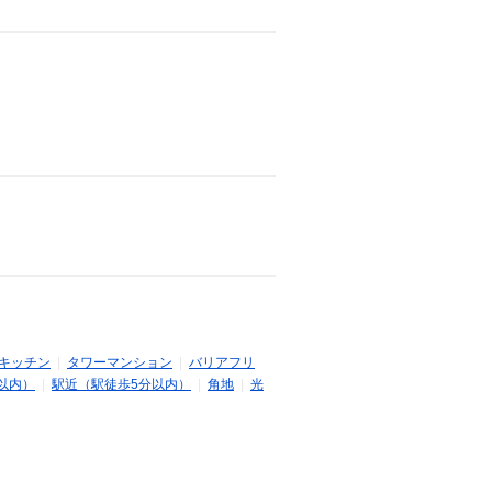
キッチン
|
タワーマンション
|
バリアフリ
以内）
|
駅近（駅徒歩5分以内）
|
角地
|
光