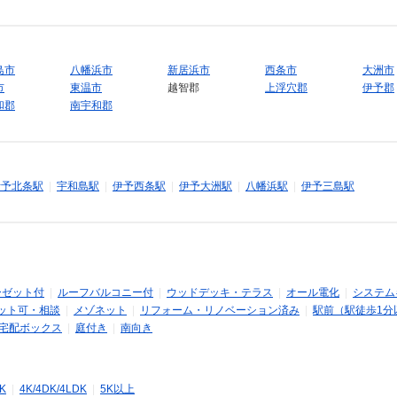
島市
八幡浜市
新居浜市
西条市
大洲市
市
東温市
越智郡
上浮穴郡
伊予郡
和郡
南宇和郡
伊予北条駅
|
宇和島駅
|
伊予西条駅
|
伊予大洲駅
|
八幡浜駅
|
伊予三島駅
ーゼット付
|
ルーフバルコニー付
|
ウッドデッキ・テラス
|
オール電化
|
システム
ット可・相談
|
メゾネット
|
リフォーム・リノベーション済み
|
駅前（駅徒歩1分
宅配ボックス
|
庭付き
|
南向き
DK
|
4K/4DK/4LDK
|
5K以上