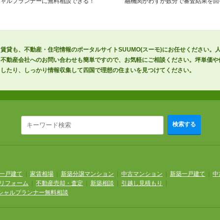
シャルプランナーに無料相談できる！
融機関がわずか数分で審査結果を回
賃貸も、不動産・住宅情報のポータルサイトSUUMO(スーモ)にお任せください。
！不動産会社へのお問い合わせも簡単ですので、お気軽にご相談ください。坪単価や
クしたり、しっかり情報収集して四国で理想の住まいを見つけてください。
検索する
一戸建て
|
家賃相場
|
新築分譲マンション
|
中古マンション
|
新築一戸建て
|
中
リフォーム
|
不動産売却・査定
|
新築相談
|
引越し見積もり
|
シャルプランナー無料相談