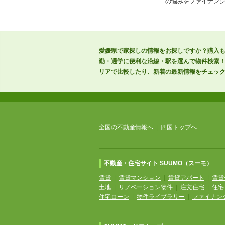
の悩みをファイナン
愛媛県で家探しの情報をお探しですか？購入も
勤・通学に便利な沿線・駅を選んで物件検索
リアで比較したり、新着の最新情報をチェッ
全国の不動産情報へ
|
四国トップへ
不動産・住宅サイト SUUMO（スーモ）
賃貸
|
賃貸マンション
|
賃貸アパート
|
賃貸
土地
|
リノベーション物件
|
注文住宅
|
住宅
住宅ローン
|
物件ライブラリー
|
ファイナン