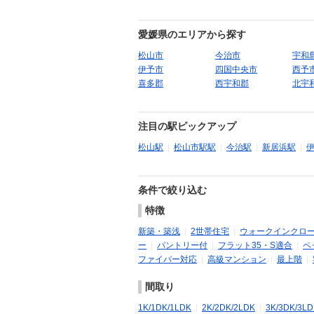
愛媛県のエリアから探す
松山市
今治市
宇和
伊予市
四国中央市
西予
喜多郡
西宇和郡
北宇
注目の駅ピックアップ
松山駅
|
松山市駅駅
|
今治駅
|
新居浜駅
|
条件で絞り込む
特徴
新築・築浅
|
2世帯住宅
|
ウォークインクロ
ー
|
パントリー付
|
フラット35・S適合
|
ペ
ファイバー対応
|
高級マンション
|
最上階
|
間取り
1K/1DK/1LDK
|
2K/2DK/2LDK
|
3K/3DK/3L