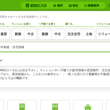
・売買をサポートする住宅情報サイトです。
りる
マンションを買う
一戸建てを買う
建てる
リフォーム
賃貸
新築
中古
新築
中古
注文住宅
土地
リフォ
の不動産・住宅情報
し
UMO(スーモ)にお任せ下さい。マンションや一戸建ての販売情報や賃貸物件、注文
リアから、家賃相場から、こだわりの条件から・・・様々な切り口で愛媛県の不動産
モ)ならではの機能です。