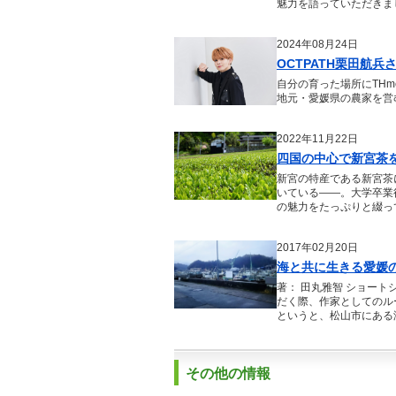
魅力を語っていただきま
2024年08月24日
OCTPATH栗田航
自分の育った場所にTHm
地元・愛媛県の農家を営
2022年11月22日
四国の中心で新宮茶
新宮の特産である新宮茶
いている――。大学卒業
の魅力をたっぷりと綴っ
2017年02月20日
海と共に生きる愛媛
著： 田丸雅智 ショー
だく際、作家としてのル
というと、松山市にある
業で船の造船関係の仕事
上前の三津もまた、その
その他の情報