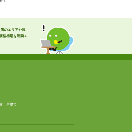
答！
人気のエリアや通
価格相場を近隣エ
古一戸建て
|