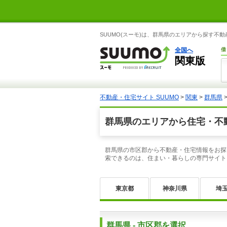
SUUMO(スーモ)は、群馬県のエリアから探す不
全国へ
借
関東版
不動産・住宅サイト SUUMO
>
関東
>
群馬県
群馬県のエリアから住宅・不
群馬県の市区郡から不動産・住宅情報をお探
索できるのは、住まい・暮らしの専門サイト、
東京都
神奈川県
埼
群馬県 - 市区郡を選択