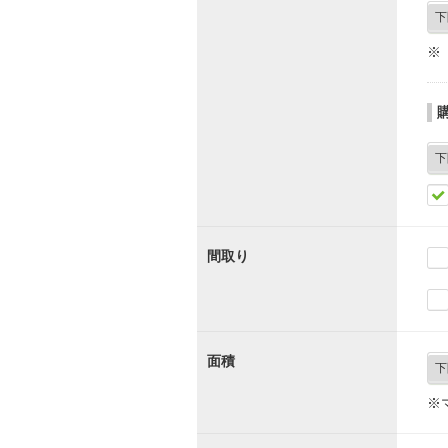
※
間取り
面積
※