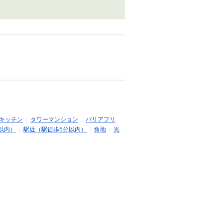
キッチン
|
タワーマンション
|
バリアフリ
以内）
|
駅近（駅徒歩5分以内）
|
角地
|
光