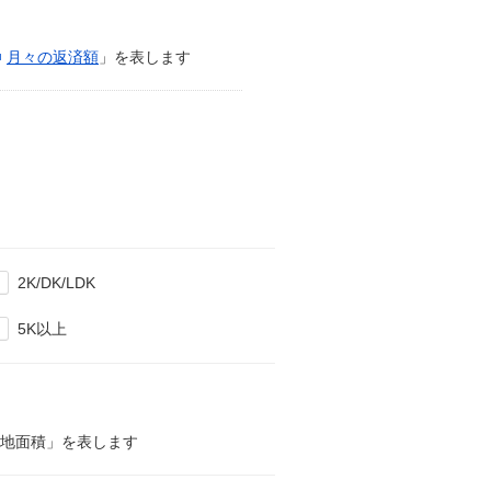
月々の返済額
」を表します
2K/DK/LDK
5K以上
土地面積」を表します