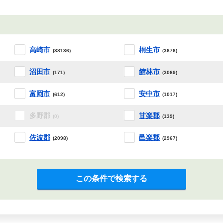
高崎市
桐生市
(38136)
(3676)
沼田市
館林市
(171)
(3069)
富岡市
安中市
(612)
(1017)
多野郡
甘楽郡
(0)
(139)
佐波郡
邑楽郡
(2098)
(2967)
この条件で検索する