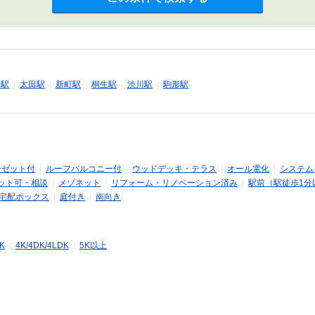
崎駅
|
太田駅
|
新町駅
|
桐生駅
|
渋川駅
|
駒形駅
ーゼット付
|
ルーフバルコニー付
|
ウッドデッキ・テラス
|
オール電化
|
システム
ット可・相談
|
メゾネット
|
リフォーム・リノベーション済み
|
駅前（駅徒歩1分
宅配ボックス
|
庭付き
|
南向き
DK
|
4K/4DK/4LDK
|
5K以上