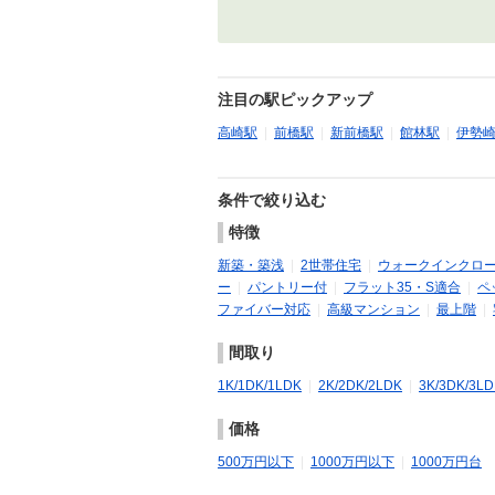
注目の駅ピックアップ
高崎駅
|
前橋駅
|
新前橋駅
|
館林駅
|
伊勢
条件で絞り込む
特徴
新築・築浅
|
2世帯住宅
|
ウォークインクロ
ー
|
パントリー付
|
フラット35・S適合
|
ペ
ファイバー対応
|
高級マンション
|
最上階
|
間取り
1K/1DK/1LDK
|
2K/2DK/2LDK
|
3K/3DK/3L
価格
500万円以下
|
1000万円以下
|
1000万円台