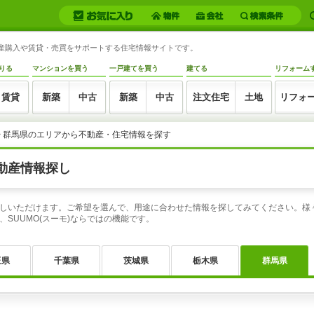
動産購入や賃貸・売買をサポートする住宅情報サイトです。
りる
マンションを買う
一戸建てを買う
建てる
リフォーム
賃貸
新築
中古
新築
中古
注文住宅
土地
リフォ
>
群馬県のエリアから不動産・住宅情報を探す
動産情報探し
しいただけます。ご希望を選んで、用途に合わせた情報を探してみてください。様
SUUMO(スーモ)ならではの機能です。
玉県
千葉県
茨城県
栃木県
群馬県