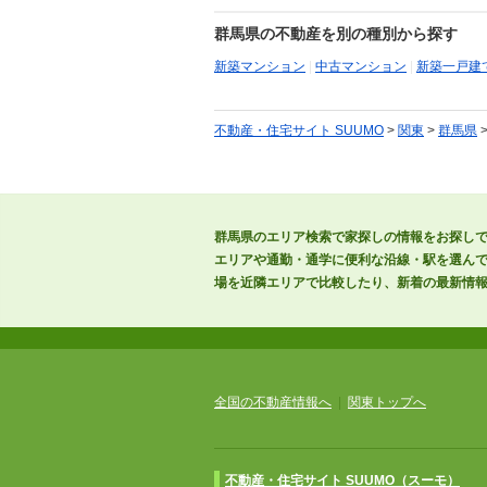
群馬県の不動産を別の種別から探す
新築マンション
|
中古マンション
|
新築一戸建
不動産・住宅サイト SUUMO
>
関東
>
群馬県
群馬県のエリア検索で家探しの情報をお探しで
エリアや通勤・通学に便利な沿線・駅を選ん
場を近隣エリアで比較したり、新着の最新情
全国の不動産情報へ
|
関東トップへ
不動産・住宅サイト SUUMO（スーモ）