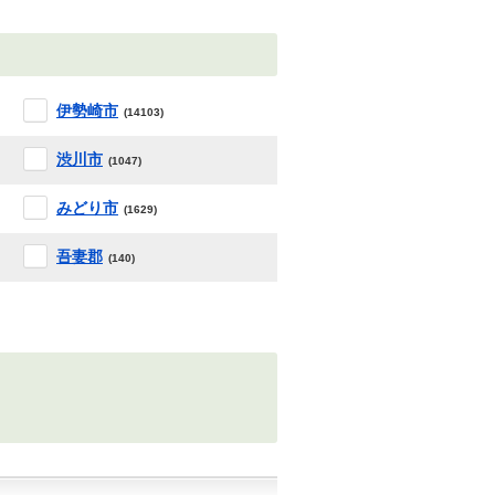
伊勢崎市
(14103)
渋川市
(1047)
みどり市
(1629)
吾妻郡
(140)