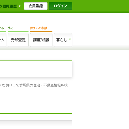
する
売る
住まいの相談
ーム
売却査定
講座/相談
暮らし
々な切り口で群馬県の住宅・不動産情報を検