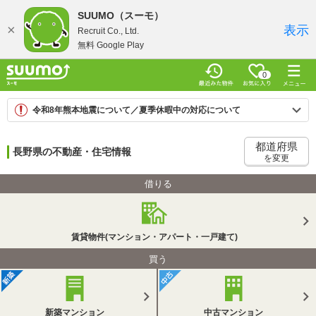
SUUMO（スーモ）
×
表示
Recruit Co., Ltd.
無料 Google Play
0
令和8年熊本地震について／夏季休暇中の対応について
都道府県
長野県の不動産・住宅情報
を変更
借りる
賃貸物件(マンション・アパート・一戸建て)
買う
新築マンション
中古マンション