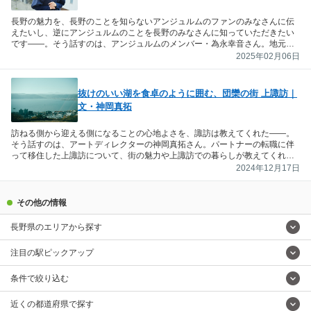
長野の魅力を、長野のことを知らないアンジュルムのファンのみなさんに伝
えたいし、逆にアンジュルムのことを長野のみなさんに知っていただきたい
です――。そう話すのは、アンジュルムのメンバー・為永幸音さん。地元の
テレビ番組への憧れをきっかけに芸能界を目指し、上京後に気付いた長野の
2025年02月06日
魅力や思い出を語っていただきました。
抜けのいい湖を食卓のように囲む、団欒の街 上諏訪｜
文・神岡真拓
訪ねる側から迎える側になることの心地よさを、諏訪は教えてくれた――。
そう話すのは、アートディレクターの神岡真拓さん。パートナーの転職に伴
って移住した上諏訪について、街の魅力や上諏訪での暮らしが教えてくれた
ことなどを綴っていただきました。
2024年12月17日
その他の情報
長野県のエリアから探す
注目の駅ピックアップ
条件で絞り込む
近くの都道府県で探す