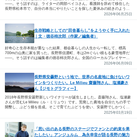
――。そう話すのは、ライターの岡部ベイコさん。看護師を辞めて移住した
長野県松本市で、自分の本当にやりたいことを探した夏休みの続きのような
日々を綴っていただきました。
2026年06月25日
生存戦略としての“田舎暮らし”をようやく手に入れた
｜文・徳谷柿次郎（作家／編集者）
好奇心と生存本能が重なった結果、都会暮らしの人生から一転して、標高
700mの山奥に家を買った。長野県信濃町、冬は2mぐらい積もる豪雪地帯だ
――。そう話すのは編集者の徳谷柿次郎さん。全国のローカルプレイヤーに
話を聞いた末に編集者として辿り着いた長野県信濃町での田舎暮らしについ
2026年06月09日
て綴っていただきました。
長野県安曇野という地で、世界の名産地に負けないワ
インをつくりたい。Le Milieu 齋藤翔さん、塩瀬豪さ
ん【ジモトグラフィー】
2018年長野県安曇野新しいワイナリーが誕生しました。斎藤翔さん、塩瀬豪
さんが営むLe Milieu（ル・ミリュウ）です。荒廃した農地を自分たちの手で
開墾し、ぶどう畑を造成。そこで育てたぶどうを使い、安曇野でしかつくれ
ないワインを目指しています。やりがいに満ちた仕事と理想の暮らしがかな
2025年03月19日
う安曇野の魅力について、斎藤さん、塩瀬さんに伺いました。
「思い出のある長野のステージでファンとの約束を果
たしたい」アンジュルム 為永幸音が語る長野の魅力