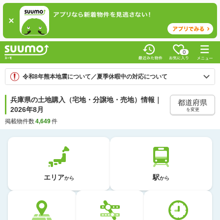
0
令和8年熊本地震について／夏季休暇中の対応について
兵庫県の土地購入（宅地・分譲地・売地）情報｜
都道府県
2026年8月
を変更
掲載物件数
4,649
件
エリア
駅
から
から