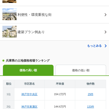
利便性・環境重視な街
建築プラン例あり
もっとみる
兵庫県の土地価格相場ランキング
価格の高い順
価格の低い順
順位
市区郡名
坪単価
物件数
1位
神戸市中央区
154.2万円
29件
2位
神戸市東灘区
144.6万円
133件