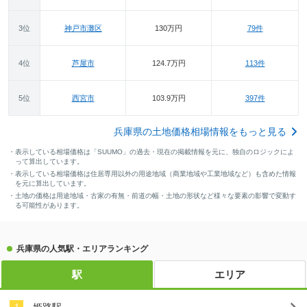
3位
神戸市灘区
130万円
79件
4位
芦屋市
124.7万円
113件
5位
西宮市
103.9万円
397件
兵庫県の土地価格相場情報をもっと見る
・表示している相場価格は「SUUMO」の過去・現在の掲載情報を元に、独自のロジックによ
って算出しています。
・表示している相場価格は住居専用以外の用途地域（商業地域や工業地域など）も含めた情報
を元に算出しています。
・土地の価格は用途地域・古家の有無・前道の幅・土地の形状など様々な要素の影響で変動す
る可能性があります。
兵庫県の人気駅・エリアランキング
駅
エリア
姫路駅