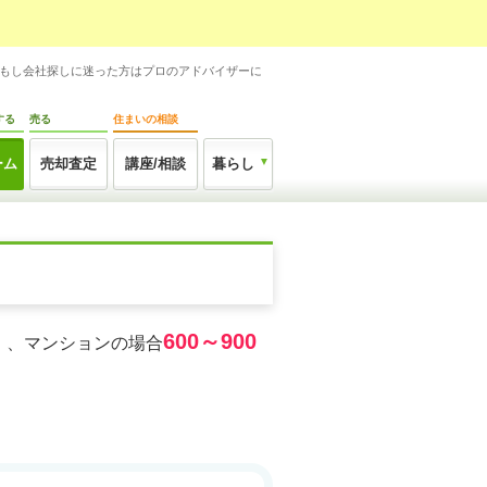
。もし会社探しに迷った方はプロのアドバイザーに
する
売る
住まいの相談
ーム
売却査定
講座/相談
暮らし
600～900
）、マンションの場合