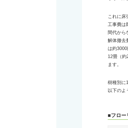
これに床
工事費は
間代から
解体撤去
は約300
12畳（約
ます。
樹種別に1
以下のよ
■フロー