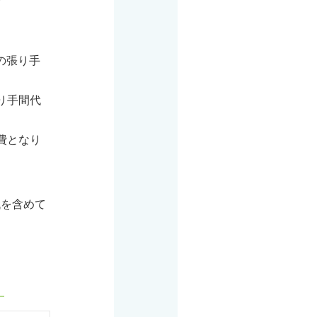
の張り手
張り手間代
費となり
代を含めて
）