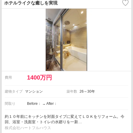
ホテルライクな癒しを実現
1400万円
費用
建物タイプ
マンション
築年数
26～30年
間取り
Before： → After：
約１０年前にキッチンを対面タイプに変えてＬＤＫをリフォーム。今
回、浴室・洗面室・トイレの水廻りを一新…
株式会社ハートフルハウス