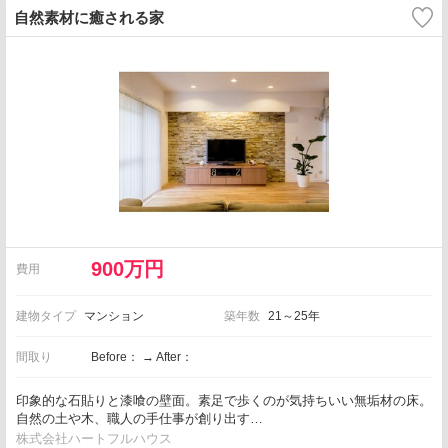
自然素材に癒される家
900万円
費用
建物タイプ
マンション
築年数
21～25年
間取り
Before： → After：
印象的な石貼りと漆喰の壁面。素足で歩くのが気持ちいい無垢材の床。
自然の土や木、職人の手仕事が創り出す…
株式会社ハートフルハウス