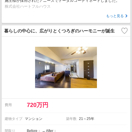
施主様が採用されたアニーズでトータルコーディネートしました。
株式会社ハートフルハウス
もっと見る
暮らしの中心に、広がりとくつろぎのハーモニーが誕生
720万円
費用
建物タイプ
マンション
築年数
21～25年
間取り
Before： → After：