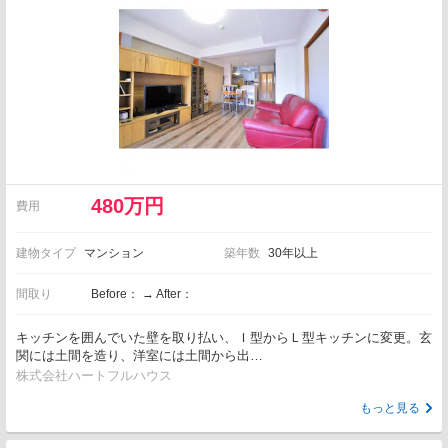
480万円
費用
建物タイプ
マンション
築年数
30年以上
間取り
Before： → After：
キッチンを囲んでいた壁を取り払い、Ｉ型からＬ型キッチンに変更。玄
関には土間を造り、洋室には土間から出…
株式会社ハートフルハウス
もっと見る