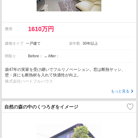
1610万円
費用
建物タイプ
一戸建て
築年数
30年以上
間取り
Before： → After：
築47年の実家を受け継いでフルリノベーション。窓は断熱サッシ、
壁・床にも断熱材を入れて快適性が向上。
株式会社ハートフルハウス
もっと見る
自然の森の中のくつろぎをイメージ