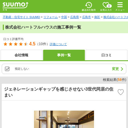
お気に入
0
り
最近みた
メニ
物件
ュー
不動産・住宅サイト SUUMO
リフォーム
中国
広島県
広島市
南区
株式会社ハートフ
株式会社ハートフルハウスの施工事例一覧
口コミ評価平均
4.5
（10件）
評価について
会社情報
事例一覧
口コミ
変更
指定しない
検索結果(
58
件)
ジェネレーションギャップを感じさせない3世代同居の住
まい