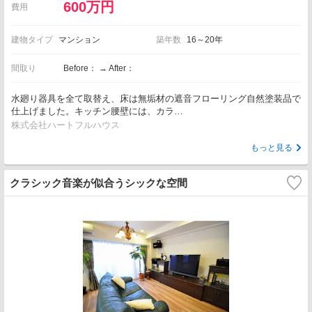
600万円
費用
建物タイプ
マンション
築年数
16～20年
間取り
Before： → After：
水廻り器具を全て取替え、床は無垢材の遮音フローリング自然塗装品で
仕上げました。キッチン腰壁には、カラ…
株式会社ハートフルハウス
もっと見る
クラシック音楽が似合うシックな空間