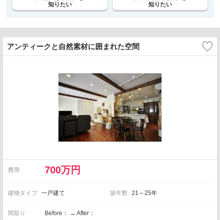
知りたい
知りたい
アンティークと自然素材に囲まれた空間
700万円
費用
建物タイプ
一戸建て
築年数
21～25年
間取り
Before： → After：