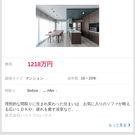
1218万円
費用
建物タイプ
マンション
築年数
16～20年
間取り
Before： → After：
理想的な間取りに生まれ変わった住まいは、お気に入りのソファが映え
る広いＬＤＫや、疲れを癒す浴室など、…
株式会社ハートフルハウス
もっと見る