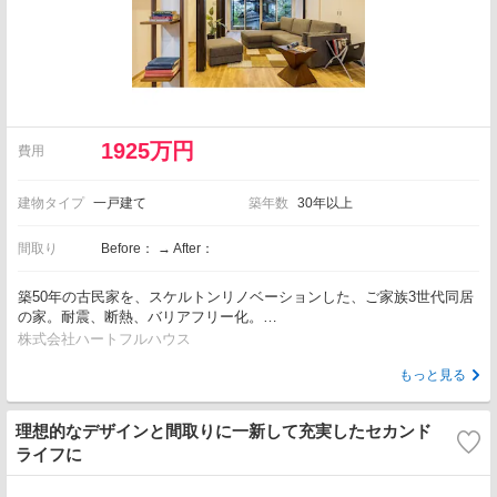
1925万円
費用
建物タイプ
一戸建て
築年数
30年以上
間取り
Before： → After：
築50年の古民家を、スケルトンリノベーションした、ご家族3世代同居
の家。耐震、断熱、バリアフリー化。…
株式会社ハートフルハウス
もっと見る
理想的なデザインと間取りに一新して充実したセカンド
ライフに