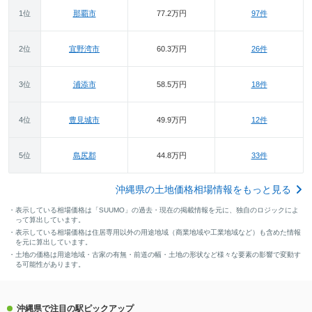
1位
那覇市
77.2万円
97件
2位
宜野湾市
60.3万円
26件
3位
浦添市
58.5万円
18件
4位
豊見城市
49.9万円
12件
5位
島尻郡
44.8万円
33件
沖縄県の土地価格相場情報をもっと見る
・表示している相場価格は「SUUMO」の過去・現在の掲載情報を元に、独自のロジックによ
って算出しています。
・表示している相場価格は住居専用以外の用途地域（商業地域や工業地域など）も含めた情報
を元に算出しています。
・土地の価格は用途地域・古家の有無・前道の幅・土地の形状など様々な要素の影響で変動す
る可能性があります。
沖縄県で注目の駅ピックアップ