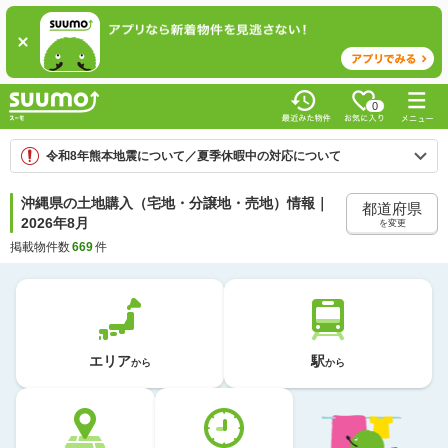
0
令和8年熊本地震について／夏季休暇中の対応について
沖縄県の土地購入（宅地・分譲地・売地）情報｜
都道府県
2026年8月
を変更
掲載物件数
669
件
エリア
駅
から
から