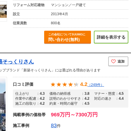
リフォーム対応建物
マンション／一戸建て
設立
2013年4月
従業員数
800名
この会社についてSUUMOに
詳細を表示する
問い合わせ(無料)
築そっくりさん
追加
ップブランド「新築そっくりさん」には選ばれる理由があります
4.2
口コミ評価
（249件）
仕上がり
：
4.3
価格の納得感
：
3.8
マナー・態度
：
4.5
作業中の配慮
：
4.2
説明のわかりやすさ
：
4.2
対応の速さ
：
4.4
施工の段取り
：
4.2
約束・時間の厳守
：
4.5
969万円～7300万円
掲載事例の価格帯
83
施工事例
件