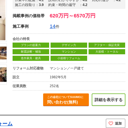
作業中の配慮
：
4.1
説明のわかりやすさ
：
4.2
対応の速さ
：
4.2
施工の段取り
：
3.9
約束・時間の厳守
：
4.2
620万円～6570万円
掲載事例の価格帯
14
施工事例
件
会社の特長
プランの提案力
デザイン力
アフター・保証充実
耐震診断・補強
マンション
大規模・トータル
造作家具・建具
小規模リフォーム
リフォーム対応建物
マンション／一戸建て
設立
1982年5月
従業員数
252名
この会社についてSUUMOに
詳細を表示する
問い合わせ(無料)
ォーム
追加