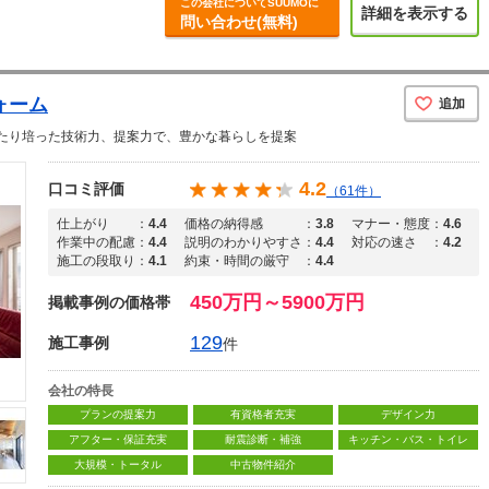
この会社についてSUUMOに
詳細を表示する
問い合わせ(無料)
ォーム
追加
たり培った技術力、提案力で、豊かな暮らしを提案
4.2
口コミ評価
（61件）
仕上がり
：
4.4
価格の納得感
：
3.8
マナー・態度
：
4.6
作業中の配慮
：
4.4
説明のわかりやすさ
：
4.4
対応の速さ
：
4.2
施工の段取り
：
4.1
約束・時間の厳守
：
4.4
450万円～5900万円
掲載事例の価格帯
129
施工事例
件
会社の特長
プランの提案力
有資格者充実
デザイン力
アフター・保証充実
耐震診断・補強
キッチン・バス・トイレ
大規模・トータル
中古物件紹介