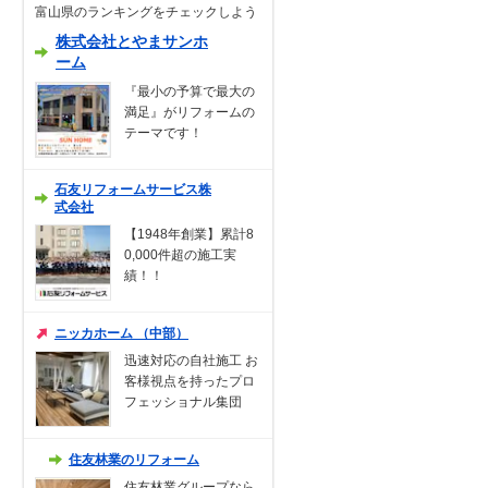
富山県のランキングをチェックしよう
株式会社とやまサンホ
ーム
『最小の予算で最大の
満足』がリフォームの
テーマです！
石友リフォームサービス株
式会社
【1948年創業】累計8
0,000件超の施工実
績！！
ニッカホーム （中部）
迅速対応の自社施工 お
客様視点を持ったプロ
フェッショナル集団
住友林業のリフォーム
住友林業グループなら