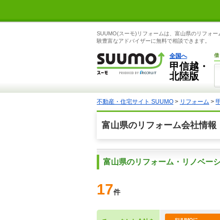
SUUMO(スーモ)リフォームは、富山県のリフ
験豊富なアドバイザーに無料で相談できます。
全国へ
借
甲信越・
北陸版
不動産・住宅サイト SUUMO
>
リフォーム
>
富山県のリフォーム会社情報
富山県のリフォーム・リノベー
17
件
SUUMOに