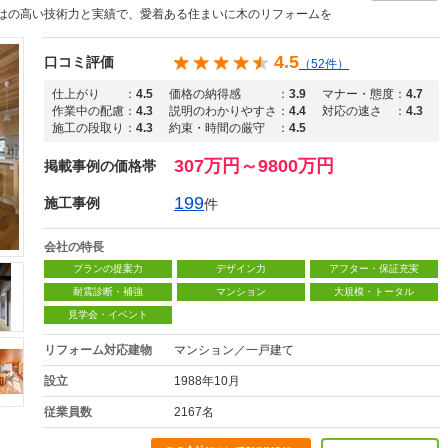
はの高い技術力と実績で、愛着ある住まいに木のリフォームを
4.5
口コミ評価
（52件）
仕上がり
：
4.5
価格の納得感
：
3.9
マナー・態度
：
4.7
作業中の配慮
：
4.3
説明のわかりやすさ
：
4.4
対応の速さ
：
4.3
施工の段取り
：
4.3
約束・時間の厳守
：
4.5
307万円～9800万円
掲載事例の価格帯
199
施工事例
件
会社の特長
プランの提案力
デザイン力
アフター・保証充実
耐震診断・補強
マンション
大規模・トータル
見学会・イベント
リフォーム対応建物
マンション／一戸建て
設立
1988年10月
従業員数
2167名