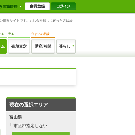
ョン情報サイトです。もし会社探しに迷った方は経
する
売る
住まいの相談
ーム
売却査定
講座/相談
暮らし
現在の選択エリア
富山県
└ 市区郡指定しない