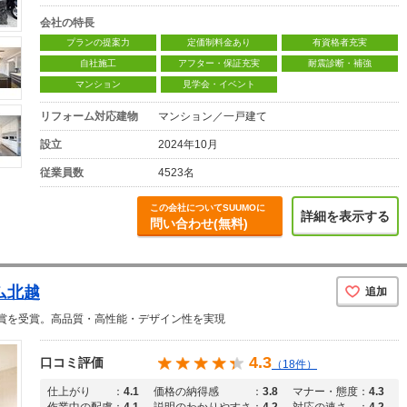
会社の特長
プランの提案力
定価制料金あり
有資格者充実
自社施工
アフター・保証充実
耐震診断・補強
マンション
見学会・イベント
リフォーム対応建物
マンション／一戸建て
設立
2024年10月
従業員数
4523名
この会社についてSUUMOに
詳細を表示する
問い合わせ(無料)
ム北越
追加
賞を受賞。高品質・高性能・デザイン性を実現
4.3
口コミ評価
（18件）
仕上がり
：
4.1
価格の納得感
：
3.8
マナー・態度
：
4.3