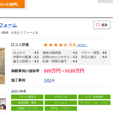
わせ(無料)
フォーム
追加
い価値」を生むリフォームを
4.4
口コミ評価
（81件）
仕上がり
：
4.5
価格の納得感
：
4.2
マナー・態度
：
4.6
作業中の配慮
：
4.3
説明のわかりやすさ
：
4.3
対応の速さ
：
4.4
施工の段取り
：
4.3
約束・時間の厳守
：
4.4
520万円～5120万円
掲載事例の価格帯
141
施工事例
件
会社の特長
プランの提案力
デザイン力
エコ・自然素材
耐震診断・補強
マンション
キッチン・バス・トイレ
大規模・トータル
見学会・イベント