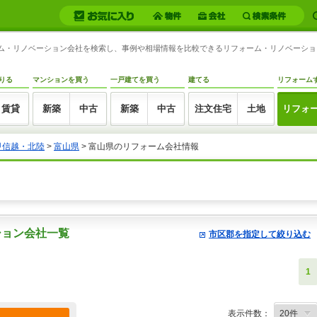
ォーム・リノベーション会社を検索し、事例や相場情報を比較できるリフォーム・リノベーシ
りる
マンションを買う
一戸建てを買う
建てる
リフォーム
賃貸
新築
中古
新築
中古
注文住宅
土地
リフォ
甲信越・北陸
>
富山県
> 富山県のリフォーム会社情報
ション会社一覧
市区郡を指定して絞り込む
1
表示件数：