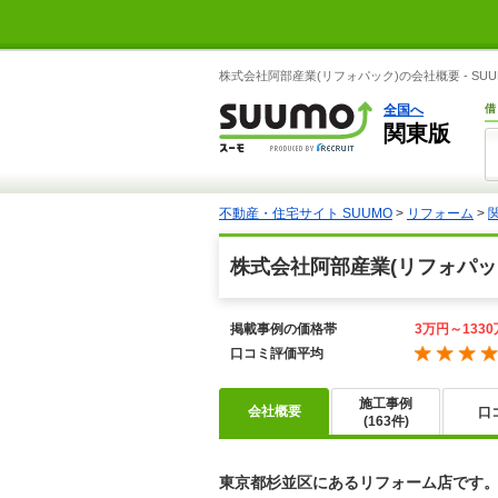
株式会社阿部産業(リフォパック)の会社概要 - SU
全国へ
借
関東版
不動産・住宅サイト SUUMO
>
リフォーム
>
株式会社阿部産業(リフォパッ
掲載事例の価格帯
3万円～133
口コミ評価平均
施工事例
会社概要
口
(163件)
東京都杉並区にあるリフォーム店です