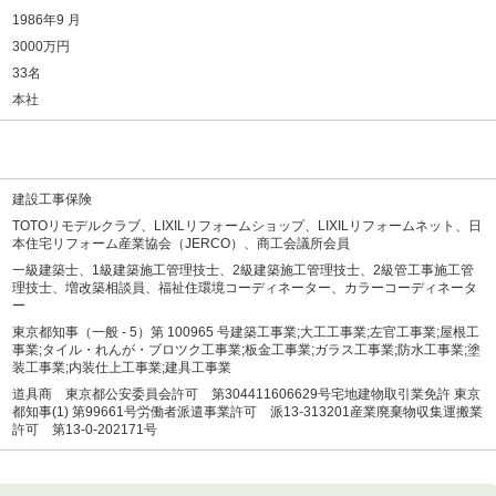
1986年9 月
3000万円
33名
本社
建設工事保険
TOTOリモデルクラブ、LIXILリフォームショップ、LIXILリフォームネット、日
本住宅リフォーム産業協会（JERCO）、商工会議所会員
一級建築士、1級建築施工管理技士、2級建築施工管理技士、2級管工事施工管
理技士、増改築相談員、福祉住環境コーディネーター、カラーコーディネータ
ー
東京都知事（一般 - 5）第 100965 号建築工事業;大工工事業;左官工事業;屋根工
事業;タイル・れんが・ブロツク工事業;板金工事業;ガラス工事業;防水工事業;塗
装工事業;内装仕上工事業;建具工事業
道具商 東京都公安委員会許可 第304411606629号宅地建物取引業免許 東京
都知事(1) 第99661号労働者派遣事業許可 派13-313201産業廃棄物収集運搬業
許可 第13-0-202171号