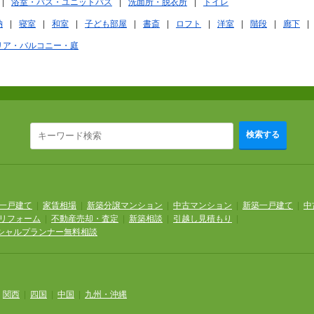
浴室・バス・ユニットバス
洗面所・脱衣所
トイレ
納
寝室
和室
子ども部屋
書斎
ロフト
洋室
階段
廊下
リア・バルコニー・庭
検索する
一戸建て
|
家賃相場
|
新築分譲マンション
|
中古マンション
|
新築一戸建て
|
中
リフォーム
|
不動産売却・査定
|
新築相談
|
引越し見積もり
|
シャルプランナー無料相談
|
関西
|
四国
|
中国
|
九州・沖縄