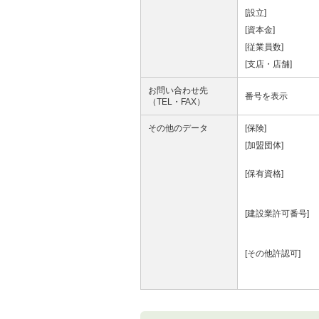
[設立]
[資本金]
[従業員数]
[支店・店舗]
お問い合わせ先
番号を表示
（TEL・FAX）
その他のデータ
[保険]
[加盟団体]
[保有資格]
[建設業許可番号]
[その他許認可]