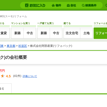
UMO(スーモ)リフォーム
りる
マンションを買う
一戸建てを買う
建てる
リフォーム
賃貸
新築
中古
新築
中古
注文住宅
土地
リフォ
関東
>
東京都
>
杉並区
>
株式会社阿部産業(リフォパック)
ク)の会社概要
0万円
4.5
(41件)
評価について
コミ
。