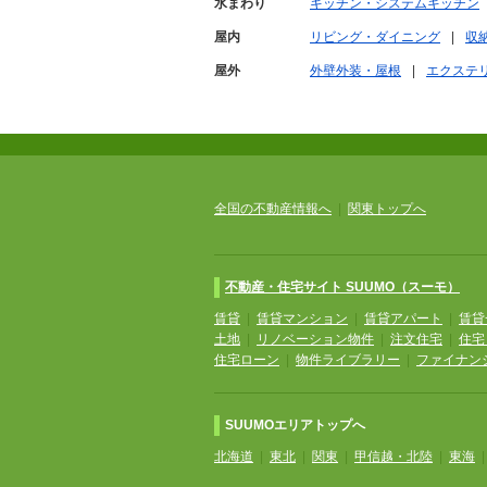
水まわり
キッチン・システムキッチン
屋内
リビング・ダイニング
収
屋外
外壁外装・屋根
エクステ
全国の不動産情報へ
|
関東トップへ
不動産・住宅サイト SUUMO（スーモ）
賃貸
|
賃貸マンション
|
賃貸アパート
|
賃貸
土地
|
リノベーション物件
|
注文住宅
|
住宅
住宅ローン
|
物件ライブラリー
|
ファイナン
SUUMOエリアトップへ
北海道
|
東北
|
関東
|
甲信越・北陸
|
東海