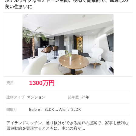
ホテルライクなモノトーン空間。明るく開放的で、風通しの
良い住まいに
1300万円
費用
建物タイプ
マンション
築年数
25年
間取り
Before： 3LDK → After： 2LDK
アイランドキッチン、通り抜けができる納戸の提案で、家事も便利な
回遊動線を実現するとともに、南北の窓か…