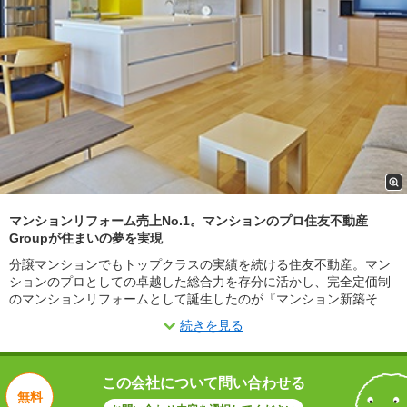
マンションリフォーム売上No.1。マンションのプロ住友不動産
Groupが住まいの夢を実現
分譲マンションでもトップクラスの実績を続ける住友不動産。マン
ションのプロとしての卓越した総合力を存分に活かし、完全定価制
のマンションリフォームとして誕生したのが『マンション新築そっ
くりさん』です。スケルトンリノベーションで、生活スタイルや好
続きを見る
みのデザインに合わせたオンリーワンの住まいを提案します。さら
に工事中の仮住まいや住設機器の長期保証など工事後も充実の対
応。これらへの高い評価と信頼が、12年連続マンションリフォーム
この会社について問い合わせる
売上No.1の実績となって現れています。※2025年 リフォーム産業新
無料
聞調べ。