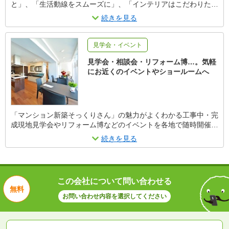
と」、「生活動線をスムーズに」、「インテリアはこだわりた
い」など、住まいの課題や夢はさまざま。マンションのプロなら
続きを見る
ではの豊富な経験に基づくノウハウがマンションリフォームに活
かされています。セールスエンジニアが課題や夢をじっくりヒア
リングし、間取りやデザインを提案します。規約などマンション
見学会・イベント
特有の問題もクリアして、住まいの夢をスムーズに叶えます。
見学会・相談会・リフォーム博…。気軽
にお近くのイベントやショールームへ
「マンション新築そっくりさん」の魅力がよくわかる工事中・完
成現地見学会やリフォーム博などのイベントを各地で随時開催
中。見学会では普段見ることのできない施工の実例を目で見て確
続きを見る
認できます。イベントでは工事の流れや住宅設備などを展示。マ
ンションリフォームに精通したセールスエンジニアがご案内し、
ご相談をお受けします。具体的な開催予定は「新築そっくりさ
ん」ホームページでご確認ください。
この会社について問い合わせる
無料
お問い合わせ内容を選択してください