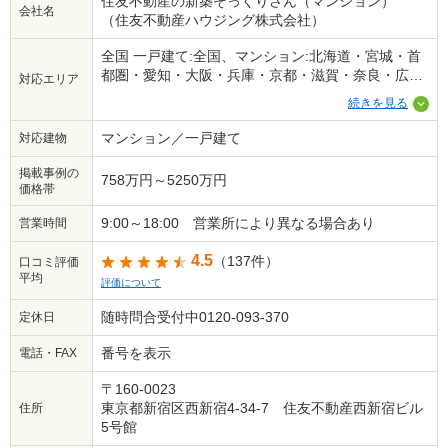
住友不動産の新築そっくりさん（マンション）
会社名
（住友不動産ハウジング株式会社）
全国 一戸建て:全国、マンション:北海道・宮城・首
都圏・愛知・大阪・兵庫・京都・滋賀・奈良・広
対応エリア
島・福岡※一部地域を除く
続きを見る
マンション／一戸建て
対応建物
掲載事例の
758万円～5250万円
価格帯
9:00～18:00 営業所により異なる場合あり
営業時間
4.5
（137件）
口コミ評価
平均
評価について
随時問合受付中0120-093-370
定休日
番号を表示
電話・FAX
〒160-0023
東京都新宿区西新宿4-34-7 住友不動産西新宿ビル
住所
5号館