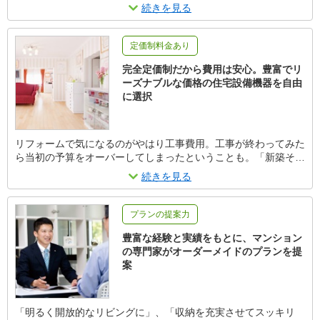
きるのがスケルトンリノベーションです。普段は見えない床下・
続きを見る
天井裏・壁内の老朽化した配管・配線なども全て一新するので末
永く安心。仮住まいは、住友不動産の高級賃貸マンションを敷
金・礼金なしの特別賃料でご提供（首都圏エリア）するほか、仮
定価制料金あり
住まい用マンション（有償）をご用意・あっせんします。
完全定価制だから費用は安心。豊富でリ
ーズナブルな価格の住宅設備機器を自由
に選択
リフォームで気になるのがやはり工事費用。工事が終わってみた
ら当初の予算をオーバーしてしまったということも。「新築そっ
くりさん」は、マンションリフォームでも安心の「完全定価制」
続きを見る
を実現。工事が始まってからは、お客様の要望による工事内容の
変更がない限り、追加費用は発生しないのでとても安心。また、
住宅設備機器は住友不動産グループの調達力を活かしたリーズナ
プランの提案力
ブルな価格で、豊富なメニューからお選び頂けます。
豊富な経験と実績をもとに、マンション
の専門家がオーダーメイドのプランを提
案
「明るく開放的なリビングに」、「収納を充実させてスッキリ