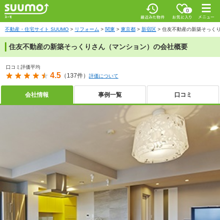
お気に入
0
り
最近みた
メニ
物件
ュー
不動産・住宅サイト SUUMO
リフォーム
関東
東京都
新宿区
住友不動産の新築そっく
住友不動産の新築そっくりさん（マンション）の会社概要
口コミ評価平均
4.5
（137件）
評価について
会社情報
事例一覧
口コミ