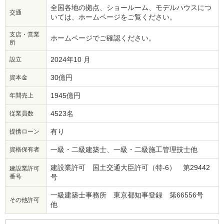
全国各地の拠点、ショールーム、モデルハウスにつ
交通
いては、ホームページをご覧ください。
支店・営業
ホームページでご確認ください。
所
2024年10 月
設立
30億円
資本金
1945億円
年間売上
4523名
従業員数
有り
提携ローン
一級・二級建築士、一級・二級施工管理技士他
資格保有者
建設業許可 国土交通大臣許可（特-6） 第29442
建設業許可
番号
号
一級建築士事務所 東京都知事登録 第66556号
その他許可
他