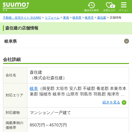
お気に入
0
り
最近みた
メニ
物件
ュー
不動産・住宅サイト SUUMO
リフォーム
東海
岐阜県
岐阜市
森住建
店舗情報
森住建の店舗情報
岐阜県
会社詳細
森住建
会社名
（株式会社森住建）
岐阜
（揖斐郡 大垣市 安八郡 不破郡 養老郡 本巣市本
巣郡 瑞穂市 岐阜市 山県市 羽島市 羽島郡 海津市 各
対応エリア
務原市 関市 美濃加茂市）
続きを見る
マンション／一戸建て
対応建物
掲載事例の
850万円～4570万円
価格帯