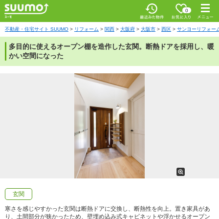
お気に入
0
り
最近みた
メニ
物件
ュー
不動産・住宅サイト SUUMO
リフォーム
関西
大阪府
大阪市
西区
サンヨーリフォー
多目的に使えるオープン棚を造作した玄関。断熱ドアを採用し、暖
かい空間になった
玄関
寒さを感じやすかった玄関は断熱ドアに交換し、断熱性を向上。置き家具があ
り、土間部分が狭かったため、壁埋め込み式キャビネットや浮かせるオープン