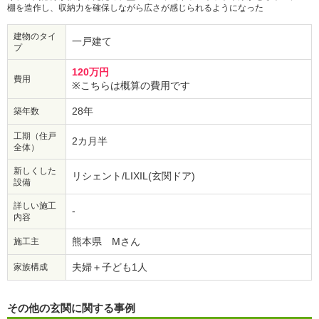
棚を造作し、収納力を確保しながら広さが感じられるようになった
建物のタイ
一戸建て
プ
120万円
費用
※こちらは概算の費用です
28年
築年数
工期（住戸
2カ月半
全体）
新しくした
リシェント/LIXIL(玄関ドア)
設備
詳しい施工
-
内容
熊本県 Mさん
施工主
夫婦＋子ども1人
家族構成
その他の玄関に関する事例