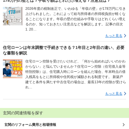
178万円の壁とは？手取り額はどれだけ増える？注意点は？
2026年度の税制改正で、いわゆる「年収の壁」が178万円に引き
上げられました。これによって給与所得者の所得税負担が軽くな
ることになります。年収の壁の仕組みや手取りはどれくらい増え
るのか、知っておきたい注意点などを解説します。 記事の目次
1. 20…
もっと見る
住宅ローンは年末調整で手続きできる？1年目と2年目の違い、必要
な書類を解説
住宅ローン控除を受けたいけれど、「何から始めればいいのかわ
からない」と悩んでいませんか？住宅ローン控除（住宅借入金等
特別控除）は、住宅購入時にローンを組んだ場合、年末時点の借
入残高をもとに所得税や住民税が減額される制度です。 新築戸
建てと条件を満たす中古住宅の場合は、最長13年の控除が受けら
れ…
もっと見る
玄関の関連情報を探す
玄関のリフォーム費用と相場情報