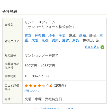
会社詳細
サンヨーリフォーム
会社名
（サンヨーリフォーム株式会社）
東京
、
神奈川
、
埼玉
、
千葉
、茨城、
愛知
、静岡、
三
重
、
大阪
、
京都
、
兵庫
、
滋賀
、
奈良
、和歌山、広
対応エリア
島、
福岡
、
佐賀
、熊本（一部地域を除く）
続きを見る
マンション／一戸建て
対応建物
掲載事例の
600万円～4938万円
価格帯
10：00～17：00
営業時間
4.2
（208件）
口コミ評価
平均
評価について
火曜・水曜・弊社特定日
定休日