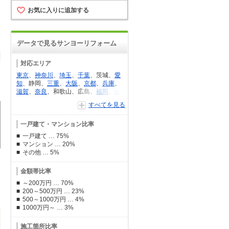
お気に入りに追加する
データで見るサンヨーリフォーム
対応エリア
東京
、
神奈川
、
埼玉
、
千葉
、茨城、
愛
知
、静岡、
三重
、
大阪
、
京都
、
兵庫
、
滋賀
、
奈良
、和歌山、広島、
福岡
、
佐
賀
、熊本（一部地域を除く）
すべてを見る
一戸建て・マンション比率
一戸建て … 75%
マンション … 20%
その他 … 5%
 Ｗさん
岐阜県 Iさん
大阪府 Yさん
福
金額帯比率
て
一戸建て
一戸建て
一
～200万円 … 70%
50万円
110万円
29
200～500万円 … 23%
500～1000万円 … 4%
1000万円～ … 3%
施工箇所比率