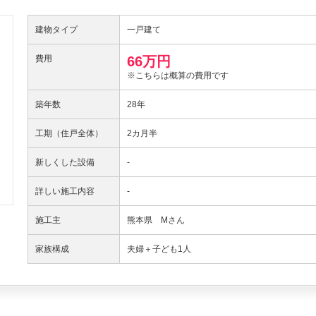
建物タイプ
一戸建て
費用
66万円
※こちらは概算の費用です
築年数
28年
工期（住戸全体）
2カ月半
新しくした設備
-
詳しい施工内容
-
施工主
熊本県 Mさん
家族構成
夫婦＋子ども1人