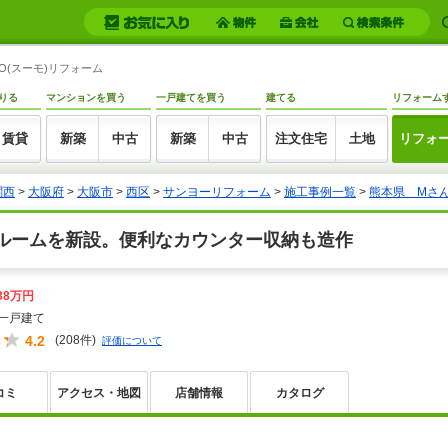
O(スーモ)リフォーム
りる
マンションを買う
一戸建てを買う
建てる
リフォーム
賃貸
新築
中古
新築
中古
注文住宅
土地
リフォ
関西
>
大阪府
>
大阪市
>
西区
>
サンヨーリフォーム
>
施工事例一覧
>
熊本県 Mさ
ルームを新設。便利なカウンター収納も造作
38万円
一戸建て
4.2
(208件)
評価について
コミ
アクセス・地図
店舗情報
カタログ