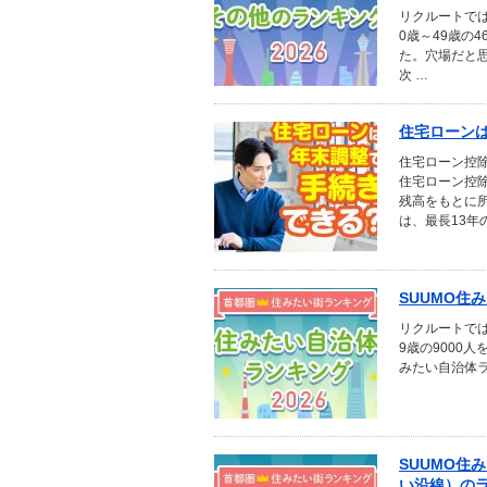
リクルートで
0歳～49歳の
た。穴場だと
次 …
住宅ローン
住宅ローン控
住宅ローン控
残高をもとに
は、最長13年
SUUMO住
リクルートでは
9歳の9000
みたい自治体ラ
SUUMO住
い沿線）の