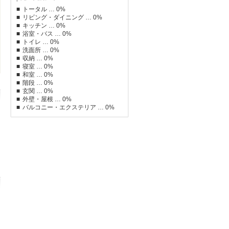
トータル … 0%
リビング・ダイニング … 0%
キッチン … 0%
浴室・バス … 0%
トイレ … 0%
洗面所 … 0%
収納 … 0%
寝室 … 0%
和室 … 0%
階段 … 0%
玄関 … 0%
外壁・屋根 … 0%
バルコニー・エクステリア … 0%