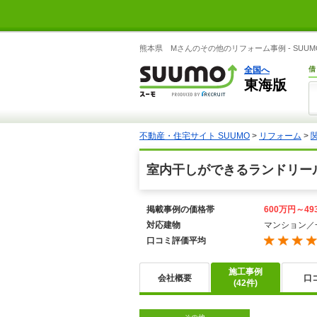
熊本県 Mさんのその他のリフォーム事例 - SUUM
全国へ
借
東海版
不動産・住宅サイト SUUMO
>
リフォーム
>
室内干しができるランドリー
掲載事例の価格帯
600万円～49
対応建物
マンション／
口コミ評価平均
施工事例
会社概要
口
(42件)