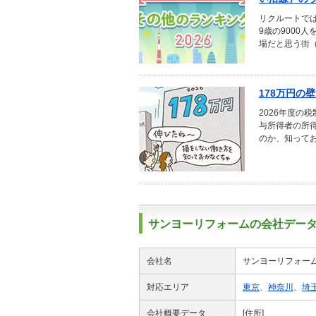
リクルートでは
9歳の9000
場だと思う街
178万円の
2026年度の
与所得者の所
のか、知ってお
サンヨーリフォームの会社デー
会社名
サンヨーリフォー
対応エリア
東京
、
神奈川
、
埼
会社概要データ
[住所]