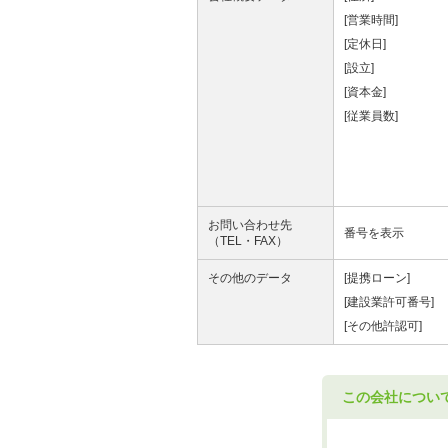
[営業時間]
[定休日]
[設立]
[資本金]
[従業員数]
お問い合わせ先
番号を表示
（TEL・FAX）
その他のデータ
[提携ローン]
[建設業許可番号]
[その他許認可]
この会社につい