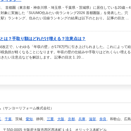
、 首都圏（東京都・神奈川県・埼玉県・千葉県・茨城県）に居住している20歳～4
人を対象に実施した「SUUMO住みたい街ランキング2026 首都圏版」を発表した。穴
（駅）ランキング、住みたい沿線ランキングの結果は以下のとおり。 記事の目次 …
壁とは？手取り額はどれだけ増える？注意点は？
税制改正で、いわゆる「年収の壁」が178万円に引き上げられました。これによって給
得税負担が軽くなることになります。年収の壁の仕組みや手取りはどれくらい増える
きたい注意点などを解説します。 記事の目次 1. 20…
タ
ム（サンヨーリフォーム株式会社）
玉
、
千葉
、茨城、
愛知
、静岡、
三重
、
大阪
、
京都
、
兵庫
、
滋賀
、
奈良
、和歌山、広島
〒550-0005 大阪府大阪市西区西本町１-4-1 オリックス本町ビル