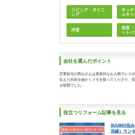
リビング・ダイニ
キッチ
ング
ムキッ
浴室・
洋室
ットバ
会社を選んだポイント
営業担当の西山さんは真面目なお人柄でレス
伝えた内容を細かくメモを取ってくださり、
せ状態でした。
役立つリフォーム記事を見る
SUUMO住
沿線）ラン