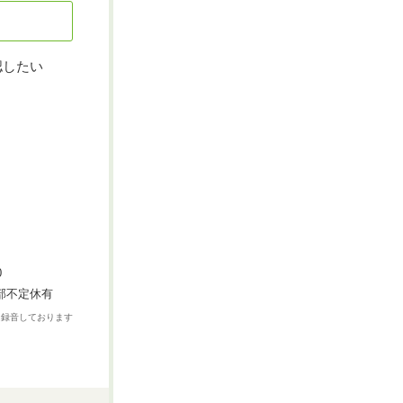
認したい
0
一部不定休有
は録音しております