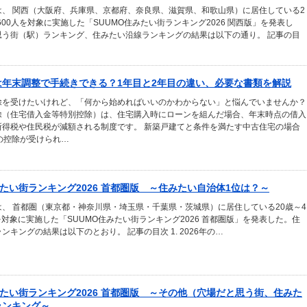
は、 関西（大阪府、兵庫県、京都府、奈良県、滋賀県、和歌山県）に居住している2
4600人を対象に実施した「SUUMO住みたい街ランキング2026 関西版」を発表し
思う街（駅）ランキング、住みたい沿線ランキングの結果は以下の通り。 記事の目
は年末調整で手続きできる？1年目と2年目の違い、必要な書類を解説
除を受けたいけれど、「何から始めればいいのかわからない」と悩んでいませんか？
除（住宅借入金等特別控除）は、住宅購入時にローンを組んだ場合、年末時点の借入
所得税や住民税が減額される制度です。 新築戸建てと条件を満たす中古住宅の場合
の控除が受けられ…
みたい街ランキング2026 首都圏版 ～住みたい自治体1位は？～
、 首都圏（東京都・神奈川県・埼玉県・千葉県・茨城県）に居住している20歳～4
人を対象に実施した「SUUMO住みたい街ランキング2026 首都圏版」を発表した。住
ンキングの結果は以下のとおり。 記事の目次 1. 2026年の…
みたい街ランキング2026 首都圏版 ～その他（穴場だと思う街、住みた
ランキング～