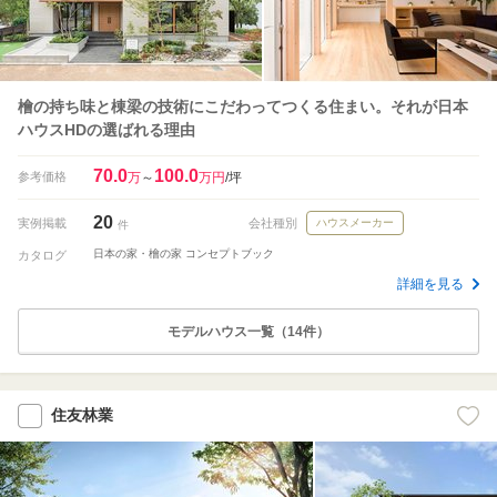
檜の持ち味と棟梁の技術にこだわってつくる住まい。それが日本
ハウスHDの選ばれる理由
70.0
100.0
参考価格
万
～
万円
/坪
20
実例掲載
会社種別
ハウスメーカー
件
日本の家・檜の家 コンセプトブック
カタログ
詳細を見る
モデルハウス一覧（14件）
住友林業