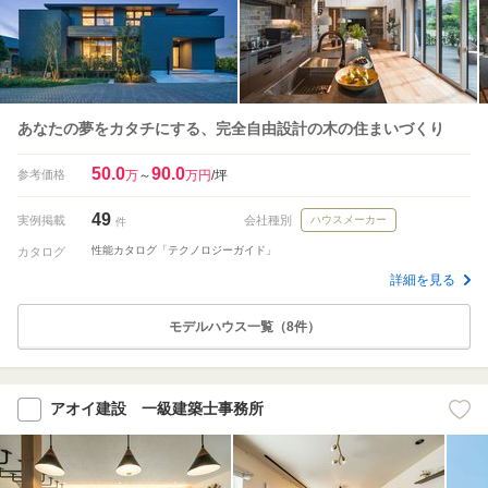
あなたの夢をカタチにする、完全自由設計の木の住まいづくり
50.0
90.0
参考価格
万
～
万円
/坪
49
実例掲載
会社種別
ハウスメーカー
件
性能カタログ「テクノロジーガイド」
カタログ
詳細を見る
モデルハウス一覧（8件）
アオイ建設 一級建築士事務所