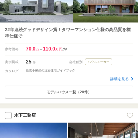
22年連続グッドデザイン賞！タワーマンション仕様の高品質を標
準仕様で
70.0
110.0
参考価格
万
～
万円
/坪
25
実例掲載
会社種別
ハウスメーカー
件
住友不動産の注文住宅ガイドブック
カタログ
詳細を見る
モデルハウス一覧（20件）
木下工務店