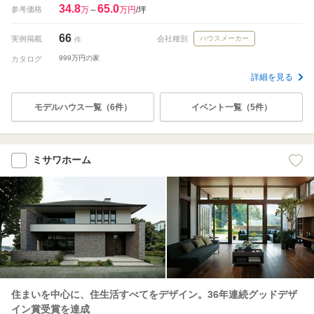
34.8
65.0
参考価格
万
～
万円
/坪
66
実例掲載
会社種別
ハウスメーカー
件
999万円の家
カタログ
詳細を見る
モデルハウス一覧（6件）
イベント一覧（5件）
ミサワホーム
住まいを中心に、住生活すべてをデザイン。36年連続グッドデザ
イン賞受賞を達成