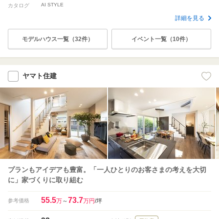
AI STYLE
カタログ
詳細を見る
モデルハウス一覧（32件）
イベント一覧（10件）
ヤマト住建
プランもアイデアも豊富。「一人ひとりのお客さまの考えを大切
に」家づくりに取り組む
55.5
73.7
参考価格
万
～
万円
/坪