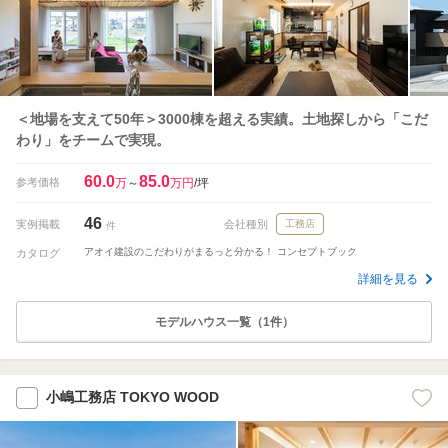
＜地場を支えて50年＞3000棟を超える実績。土地探しから「こだ
わり」をチームで実現。
60.0
85.0
参考価格
万
～
万円
/坪
46
実例掲載
会社種別
工務店
件
アオイ建設のこだわりがまるっと分かる！ コンセプトブック
カタログ
詳細を見る
モデルハウス一覧（1件）
小嶋工務店 TOKYO WOOD