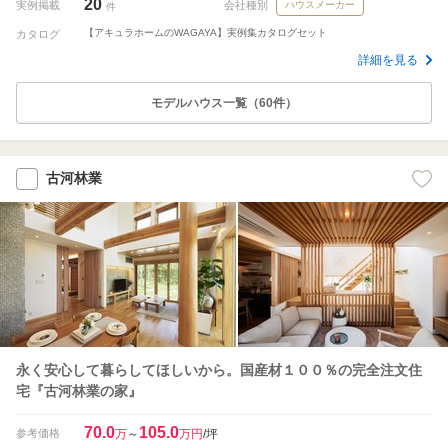
20
実例掲載
会社種別
ハウスメーカー
件
【アキュラホームのWAGAYA】実例集カタログセット
カタログ
詳細を見る
モデルハウス一覧（60件）
古河林業
永く安心して暮らしてほしいから。国産材１００％の完全注文住
宅『古河林業の家』
70.0
105.0
参考価格
万
～
万円
/坪