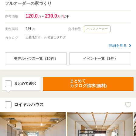
フルオーダーの家づくり
120.0
230.0
参考価格
万
～
万円
/坪
19
実例掲載
会社種別
ハウスメーカー
件
三菱地所ホーム 総合カタログ
カタログ
詳細を見る
モデルハウス一覧（10件）
イベント一覧（1件）
まとめて
まとめて選択
カタログ請求(無料)
ロイヤルハウス