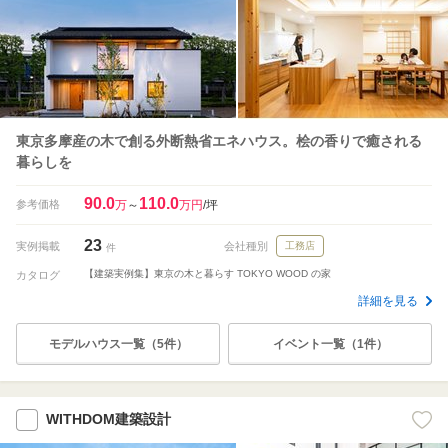
東京多摩産の木で創る外断熱省エネハウス。桧の香りで癒される
暮らしを
90.0
110.0
参考価格
万
～
万円
/坪
23
実例掲載
会社種別
工務店
件
【建築実例集】東京の木と暮らす TOKYO WOOD の家
カタログ
詳細を見る
モデルハウス一覧（5件）
イベント一覧（1件）
WITHDOM建築設計