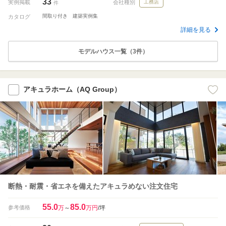
33
実例掲載
会社種別
工務店
件
間取り付き 建築実例集
カタログ
詳細を見る
モデルハウス一覧（3件）
アキュラホーム（AQ Group）
断熱・耐震・省エネを備えたアキュラめない注文住宅
55.0
85.0
参考価格
万
～
万円
/坪