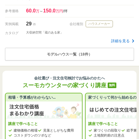
60.0
150.0
参考価格
万
～
万円
/坪
29
実例掲載
会社種別
ハウスメーカー
件
大収納空間「蔵のある家」
カタログ
詳細を見る
モデルハウス一覧（18件）
会社選び・注文住宅検討でお悩みのかたへ
スーモカウンターの家づくり講座
無料
相場・予算感がわからない...
家づくりって何から始めるの
講座で学べること
講座で学べること
建物価格の相場
見落としがちな費用
家づくりの段取り
総予算
コストダウンのツボなど
土地契約前の注意点