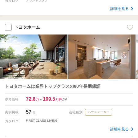
ブランドブック
カタログ
詳細を見る
トヨタホーム
トヨタホームは業界トップクラスの60年長期保証
72.6
109.5
参考価格
万
～
万円
/坪
57
実例掲載
会社種別
ハウスメーカー
件
FIRST CLASS LIVING
カタログ
詳細を見る