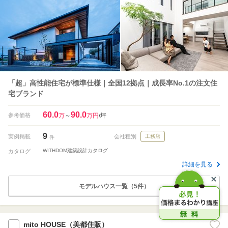
「超」高性能住宅が標準仕様｜全国12拠点｜成長率No.1の注文住
宅ブランド
60.0
90.0
参考価格
万
～
万円
/坪
9
実例掲載
会社種別
工務店
件
WITHDOM建築設計カタログ
カタログ
詳細を見る
モデルハウス一覧（5件）
mito HOUSE（美都住販）