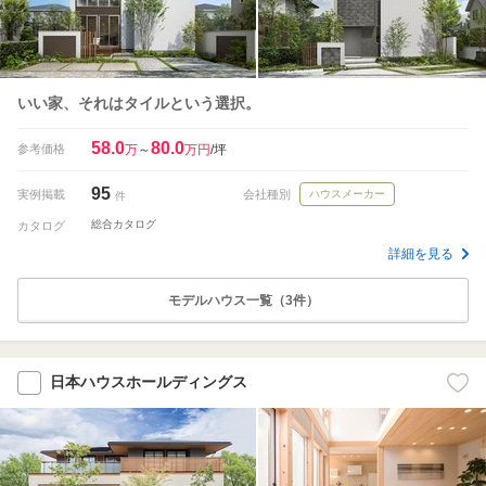
いい家、それはタイルという選択。
58.0
80.0
参考価格
万
～
万円
/坪
95
実例掲載
会社種別
ハウスメーカー
件
総合カタログ
カタログ
詳細を見る
モデルハウス一覧（3件）
日本ハウスホールディングス