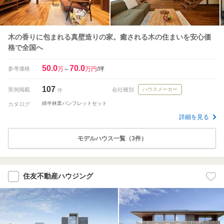
木の香りに包まれる真壁造りの家。癒される木の住まいを安心価
格で全国へ
50.0
70.0
参考価格
万
～
万円
/坪
107
実例掲載
会社種別
ハウスメーカー
件
綿半林業パンフレットセット
カタログ
詳細を見る
モデルハウス一覧（3件）
住友不動産ハウジング