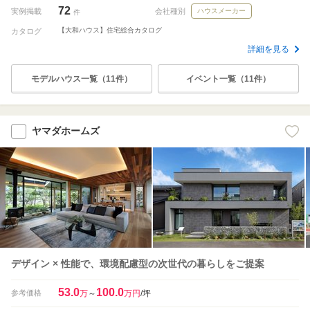
72
実例掲載
会社種別
ハウスメーカー
件
【大和ハウス】住宅総合カタログ
カタログ
詳細を見る
モデルハウス一覧（11件）
イベント一覧（11件）
ヤマダホームズ
デザイン × 性能で、環境配慮型の次世代の暮らしをご提案
53.0
100.0
参考価格
万
～
万円
/坪