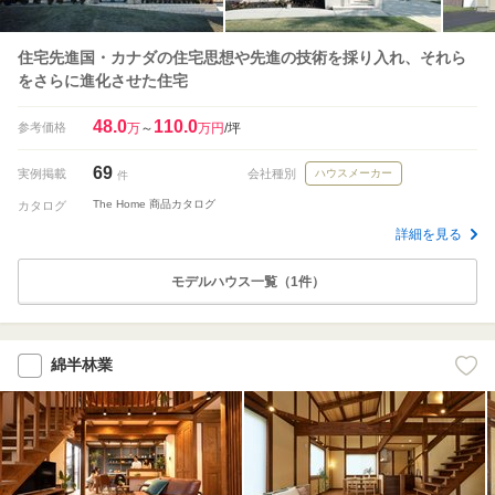
住宅先進国・カナダの住宅思想や先進の技術を採り入れ、それら
をさらに進化させた住宅
48.0
110.0
参考価格
万
～
万円
/坪
69
実例掲載
会社種別
ハウスメーカー
件
The Home 商品カタログ
カタログ
詳細を見る
モデルハウス一覧（1件）
綿半林業