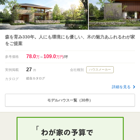
森を育み330年。人にも環境にも優しい、木の魅力あふれるわが家
をご提案
78.0
109.0
参考価格
万
～
万円
/坪
27
実例掲載
会社種別
ハウスメーカー
件
総合カタログ
カタログ
詳細を見る
モデルハウス一覧（30件）