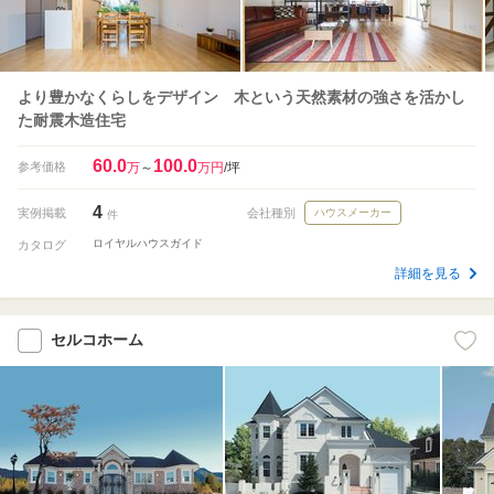
より豊かなくらしをデザイン 木という天然素材の強さを活かし
た耐震木造住宅
60.0
100.0
参考価格
万
～
万円
/坪
4
実例掲載
会社種別
ハウスメーカー
件
ロイヤルハウスガイド
カタログ
詳細を見る
セルコホーム