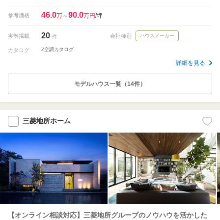
46.0
90.0
参考価格
万
～
万円
/坪
20
実例掲載
会社種別
ハウスメーカー
件
Z空調カタログ
カタログ
詳細を見る
モデルハウス一覧（14件）
三菱地所ホーム
【オンライン相談対応】三菱地所グループのノウハウを活かした