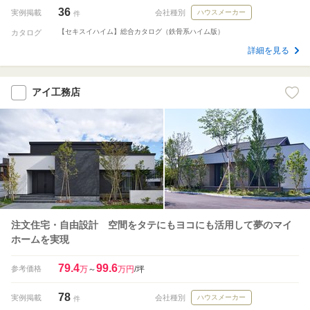
36
実例掲載
会社種別
ハウスメーカー
件
【セキスイハイム】総合カタログ（鉄骨系ハイム版）
カタログ
詳細を見る
アイ工務店
注文住宅・自由設計 空間をタテにもヨコにも活用して夢のマイ
ホームを実現
79.4
99.6
参考価格
万
～
万円
/坪
78
実例掲載
会社種別
ハウスメーカー
件