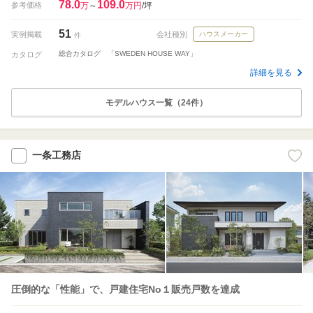
78.0
109.0
参考価格
万
～
万円
/坪
51
実例掲載
会社種別
ハウスメーカー
件
総合カタログ 「SWEDEN HOUSE WAY」
カタログ
詳細を見る
モデルハウス一覧（24件）
一条工務店
圧倒的な「性能」で、戸建住宅No１販売戸数を達成