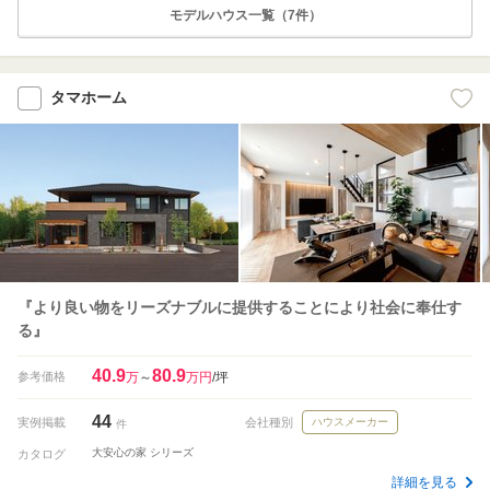
モデルハウス一覧（7件）
タマホーム
『より良い物をリーズナブルに提供することにより社会に奉仕す
る』
40.9
80.9
参考価格
万
～
万円
/坪
44
実例掲載
会社種別
ハウスメーカー
件
大安心の家 シリーズ
カタログ
詳細を見る