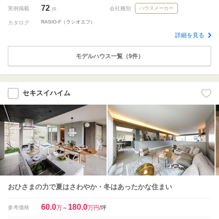
72
実例掲載
会社種別
ハウスメーカー
件
RASIO-F（ラシオエフ）
カタログ
詳細を見る
モデルハウス一覧（9件）
セキスイハイム
おひさまの力で夏はさわやか・冬はあったかな住まい
60.0
180.0
参考価格
万
～
万円
/坪