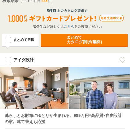
検索結果
（1～100件目/
235
件）
まとめて
まとめて選択
カタログ請求(無料)
アイダ設計
暮らしとお財布にゆとりが生まれる、999万円×高品質×自由設計
の家。建て替えも応援