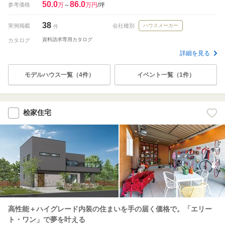
50.0
86.0
参考価格
万
～
万円
/坪
38
実例掲載
会社種別
ハウスメーカー
件
資料請求専用カタログ
カタログ
詳細を見る
モデルハウス一覧（4件）
イベント一覧（1件）
桧家住宅
高性能＋ハイグレード内装の住まいを手の届く価格で。「エリー
ト・ワン」で夢を叶える