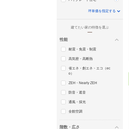
坪単価を指定する
建てたい家の特徴を選ぶ
性能
耐震・免震・制震
高気密・高断熱
省エネ・創エネ・エコ（ec
o）
ZEH・Nearly ZEH
防音・遮音
通風・採光
全館空調
階数・広さ