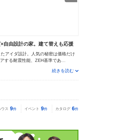
質×自由設計の家。建て替えも応援
きたアイダ設計。人気の秘密は価格だけ
アする耐震性能、ZEH基準であ…
続きを読む
9
9
6
ハウス
イベント
カタログ
件
件
件