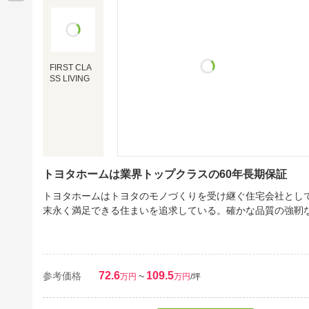
FIRST CLA
SS LIVING
トヨタホームは業界トップクラスの60年長期保証
トヨタホームはトヨタのモノづくりを受け継ぐ住宅会社とし
末永く満足できる住まいを追求している。確かな品質の強靭
72.6
109.5
参考価格
~
万円
万円
/坪