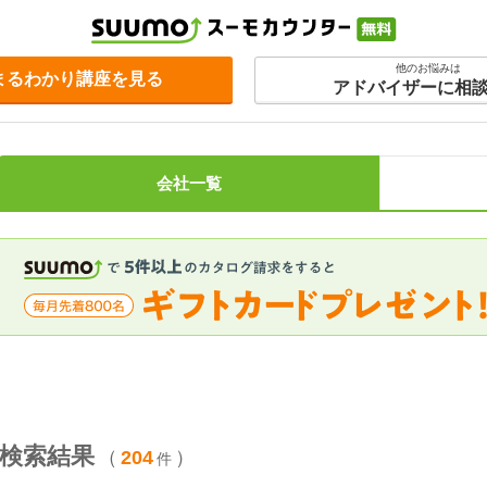
他のお悩みは
まるわかり講座を見る
アドバイザーに相
会社一覧
検索結果
（
204
）
件