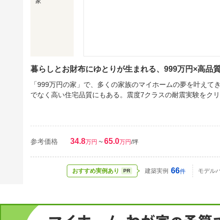
家
暮らしとお財布にゆとりが生まれる、999万円×高品
「999万円の家」で、多くの家族のマイホームの夢を叶えて
でなく高い住宅品質にもある。震度7クラスの耐震実験をクリ
34.8
65.0
参考価格
~
万円
万円
/坪
66
おすすめ実例あり
建築実例
モデル
PR
件