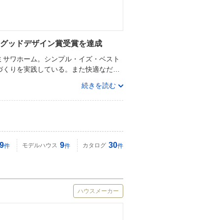
続グッドデザイン賞受賞を達成
ミサワホーム。シンプル・イズ・ベスト
づくりを実践している。また快適なだ…
続きを読む
9
9
30
モデルハウス
カタログ
件
件
件
ハウスメーカー