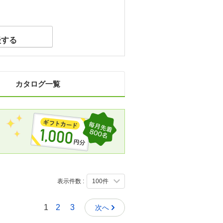
談する
カタログ一覧
表示件数 :
1
2
3
次へ