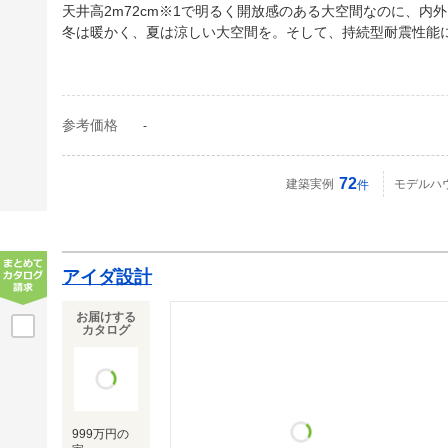
天井高2m72cm※1で明るく開放感のある大空間なのに、内
冬は暖かく、夏は涼しい大空間を。そして、持続型耐震性能
参考価格
-
72
建築実例
モデルハ
件
アイダ設計
お届けする
カタログ
999万円の