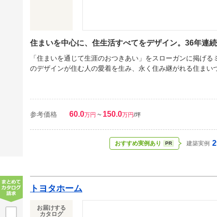
住まいを中心に、住生活すべてをデザイン。36年連
「住まいを通じて生涯のおつきあい」をスローガンに掲げる
のデザインが住む人の愛着を生み、永く住み継がれる住まい
60.0
150.0
参考価格
~
万円
万円
/坪
2
おすすめ実例あり
建築実例
PR
トヨタホーム
お届けする
カタログ