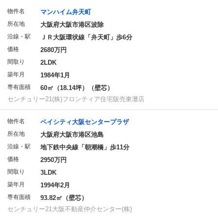
物件名
マンハイム弁天町
所在地
大阪府大阪市港区波除
沿線・駅
ＪＲ大阪環状線「弁天町」歩6分
価格
2680万円
間取り
2LDK
築年月
1984年1月
専有面積
60㎡（18.14坪）（壁芯）
センチュリー21(株)フロンティア住宅販売東灘店
物件名
ベイシティ大阪センタープラザ
所在地
大阪府大阪市港区池島
沿線・駅
地下鉄中央線「朝潮橋」歩11分
価格
2950万円
間取り
3LDK
築年月
1994年2月
専有面積
93.82㎡（壁芯）
センチュリー21大阪不動産仲介センター(株)