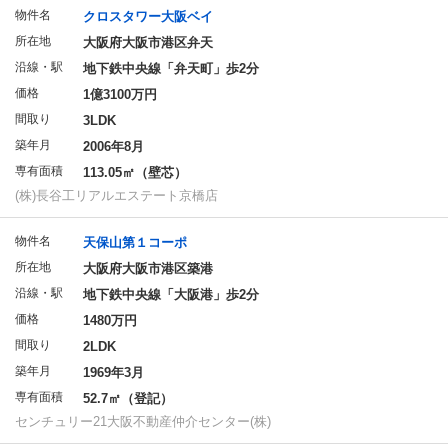
物件名
クロスタワー大阪ベイ
所在地
大阪府大阪市港区弁天
沿線・駅
地下鉄中央線「弁天町」歩2分
価格
1億3100万円
間取り
3LDK
築年月
2006年8月
専有面積
113.05㎡（壁芯）
(株)長谷工リアルエステート京橋店
物件名
天保山第１コーポ
所在地
大阪府大阪市港区築港
沿線・駅
地下鉄中央線「大阪港」歩2分
価格
1480万円
間取り
2LDK
築年月
1969年3月
専有面積
52.7㎡（登記）
センチュリー21大阪不動産仲介センター(株)