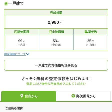
一戸建て
売却相場
2,980
万円
建物面積
土地面積
築年数
99
53
35
㎡
㎡
年
（中央値）
（中央値）
（中央値）
相場情報について
一戸建て売却価格相場を見る
住所から
郵便番号から
ご住所を選択