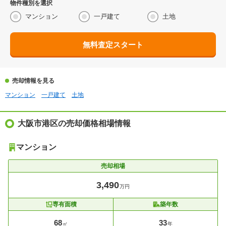
物件種別を選択
マンション
一戸建て
土地
無料査定スタート
売却情報を見る
マンション
一戸建て
土地
大阪市港区の売却価格相場情報
マンション
売却相場
3,490
万円
専有面積
築年数
68
33
㎡
年