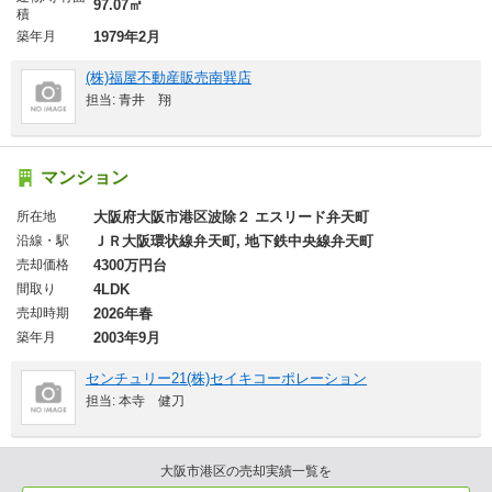
97.07㎡
積
築年月
1979年2月
(株)福屋不動産販売南巽店
担当: 青井 翔
マンション
所在地
大阪府大阪市港区波除２ エスリード弁天町
沿線・駅
ＪＲ大阪環状線弁天町, 地下鉄中央線弁天町
売却価格
4300万円台
間取り
4LDK
売却時期
2026年春
築年月
2003年9月
センチュリー21(株)セイキコーポレーション
担当: 本寺 健刀
大阪市港区の売却実績一覧を