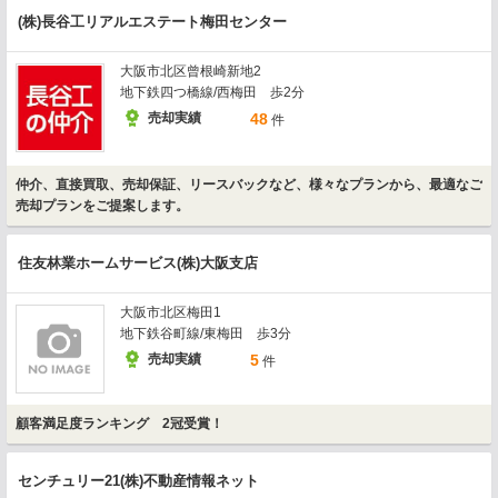
(株)長谷工リアルエステート梅田センター
大阪市北区曾根崎新地2
地下鉄四つ橋線/西梅田 歩2分
売却実績
48
件
仲介、直接買取、売却保証、リースバックなど、様々なプランから、最適なご
売却プランをご提案します。
住友林業ホームサービス(株)大阪支店
大阪市北区梅田1
地下鉄谷町線/東梅田 歩3分
売却実績
5
件
顧客満足度ランキング 2冠受賞！
センチュリー21(株)不動産情報ネット