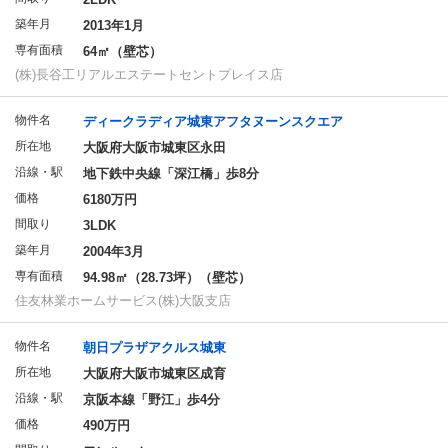
築年月
2013年1月
専有面積
64㎡（壁芯）
(株)長谷工リアルエステートセントプレイス店
物件名
ディークラディア城東アフタヌーンスクエア
所在地
大阪府大阪市城東区永田
沿線・駅
地下鉄中央線「深江橋」歩8分
価格
6180万円
間取り
3LDK
築年月
2004年3月
専有面積
94.98㎡（28.73坪）（壁芯）
住友林業ホームサービス(株)大阪支店
物件名
朝日プラザアクルス城東
所在地
大阪府大阪市城東区成育
沿線・駅
京阪本線「野江」歩4分
価格
490万円