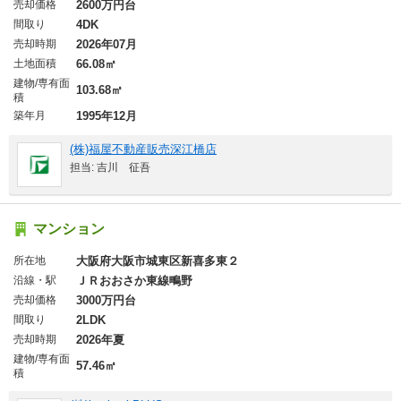
売却価格
2600万円台
間取り
4DK
売却時期
2026年07月
土地面積
66.08㎡
建物/専有面
103.68㎡
積
築年月
1995年12月
(株)福屋不動産販売深江橋店
担当: 吉川 征吾
マンション
所在地
大阪府大阪市城東区新喜多東２
沿線・駅
ＪＲおおさか東線鴫野
売却価格
3000万円台
間取り
2LDK
売却時期
2026年夏
建物/専有面
57.46㎡
積