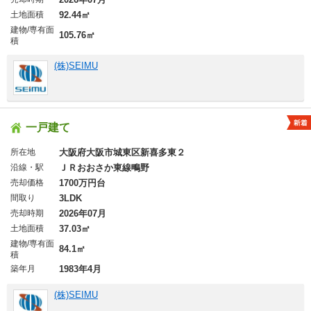
土地面積
92.44㎡
建物/専有面
105.76㎡
積
(株)SEIMU
一戸建て
所在地
大阪府大阪市城東区新喜多東２
沿線・駅
ＪＲおおさか東線鴫野
売却価格
1700万円台
間取り
3LDK
売却時期
2026年07月
土地面積
37.03㎡
建物/専有面
84.1㎡
積
築年月
1983年4月
(株)SEIMU