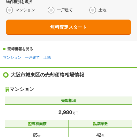
物件種別を選択
マンション
一戸建て
土地
無料査定スタート
売却情報を見る
マンション
一戸建て
土地
大阪市城東区の売却価格相場情報
マンション
売却相場
2,980
万円
専有面積
築年数
65
42
㎡
年