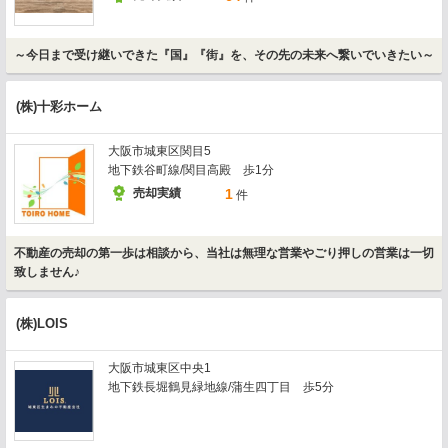
～今日まで受け継いできた『国』『街』を、その先の未来へ繋いでいきたい～
(株)十彩ホーム
大阪市城東区関目5
地下鉄谷町線/関目高殿 歩1分
売却実績
1
件
不動産の売却の第一歩は相談から、当社は無理な営業やごり押しの営業は一切
致しません♪
(株)LOIS
大阪市城東区中央1
地下鉄長堀鶴見緑地線/蒲生四丁目 歩5分