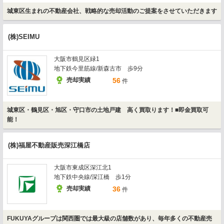
城東区生まれの不動産会社、戦略的な売却活動のご提案をさせていただきます
(株)SEIMU
大阪市鶴見区緑1
地下鉄今里筋線/新森古市 歩9分
売却実績
56
件
城東区・鶴見区・旭区・守口市の土地戸建 高く買取ります！■即金買取可
能！
(株)福屋不動産販売深江橋店
大阪市東成区深江北1
地下鉄中央線/深江橋 歩1分
売却実績
36
件
FUKUYAグループは関西圏では最大級の店舗数があり、毎年多くの不動産売