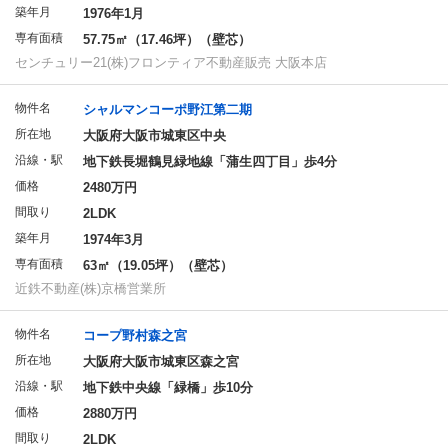
築年月
1976年1月
専有面積
57.75㎡（17.46坪）（壁芯）
センチュリー21(株)フロンティア不動産販売 大阪本店
物件名
シャルマンコーポ野江第二期
所在地
大阪府大阪市城東区中央
沿線・駅
地下鉄長堀鶴見緑地線「蒲生四丁目」歩4分
価格
2480万円
間取り
2LDK
築年月
1974年3月
専有面積
63㎡（19.05坪）（壁芯）
近鉄不動産(株)京橋営業所
物件名
コープ野村森之宮
所在地
大阪府大阪市城東区森之宮
沿線・駅
地下鉄中央線「緑橋」歩10分
価格
2880万円
間取り
2LDK