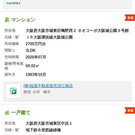
マンション
所在地
大阪府大阪市城東区鴫野西２ ネオコーポ大阪城公園３号館
沿線・駅
ＪＲ大阪環状線大阪城公園
売却価格
2700万円台
間取り
3LDK
売却時期
2026年07月
建物/専有面
69.02㎡
積
築年月
1983年10月
(株)福屋不動産販売深江橋店
担当: 小川 稜斗
一戸建て
所在地
大阪府大阪市城東区中浜１
沿線・駅
地下鉄今里筋線緑橋