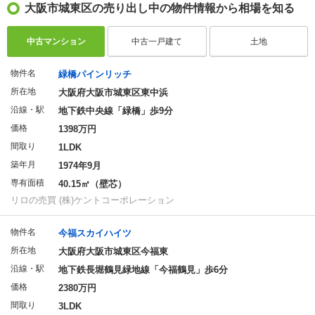
大阪市城東区の売り出し中の物件情報から相場を知る
中古マンション
中古一戸建て
土地
物件名
緑橋パインリッチ
所在地
大阪府大阪市城東区東中浜
沿線・駅
地下鉄中央線「緑橋」歩9分
価格
1398万円
間取り
1LDK
築年月
1974年9月
専有面積
40.15㎡（壁芯）
リロの売買 (株)ケントコーポレーション
物件名
今福スカイハイツ
所在地
大阪府大阪市城東区今福東
沿線・駅
地下鉄長堀鶴見緑地線「今福鶴見」歩6分
価格
2380万円
間取り
3LDK