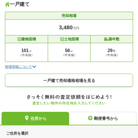
一戸建て
売却相場
3,480
万円
建物面積
土地面積
築年数
101
56
29
㎡
㎡
年
（中央値）
（中央値）
（中央値）
相場情報について
一戸建て売却価格相場を見る
住所から
郵便番号から
ご住所を選択