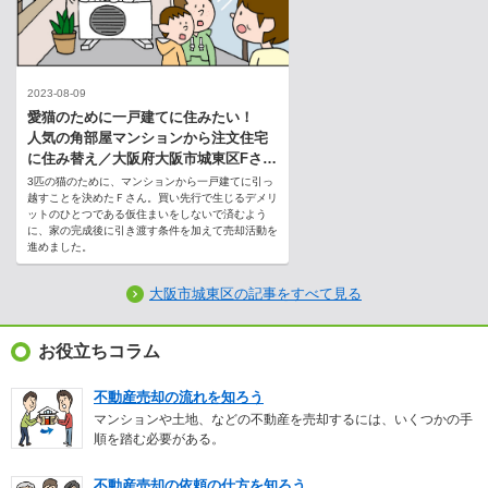
2023-08-09
愛猫のために一戸建てに住みたい！
人気の角部屋マンションから注文住宅
に住み替え／大阪府大阪市城東区Fさん
（50代）
3匹の猫のために、マンションから一戸建てに引っ
越すことを決めたＦさん。買い先行で生じるデメリ
ットのひとつである仮住まいをしないで済むよう
に、家の完成後に引き渡す条件を加えて売却活動を
進めました。
大阪市城東区の記事をすべて見る
お役立ちコラム
不動産売却の流れを知ろう
マンションや土地、などの不動産を売却するには、いくつかの手
順を踏む必要がある。
不動産売却の依頼の仕方を知ろう