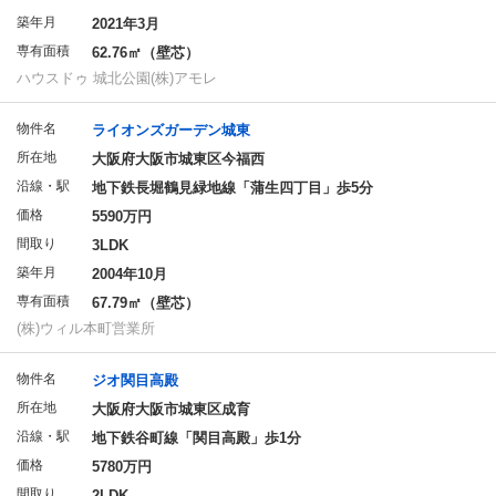
築年月
2021年3月
専有面積
62.76㎡（壁芯）
ハウスドゥ 城北公園(株)アモレ
物件名
ライオンズガーデン城東
所在地
大阪府大阪市城東区今福西
沿線・駅
地下鉄長堀鶴見緑地線「蒲生四丁目」歩5分
価格
5590万円
間取り
3LDK
築年月
2004年10月
専有面積
67.79㎡（壁芯）
(株)ウィル本町営業所
物件名
ジオ関目高殿
所在地
大阪府大阪市城東区成育
沿線・駅
地下鉄谷町線「関目高殿」歩1分
価格
5780万円
間取り
2LDK