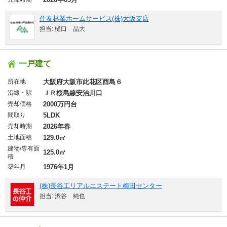
住友林業ホームサービス(株)大阪支店
担当: 樋口 晶大
一戸建て
所在地
大阪府大阪市此花区酉島６
沿線・駅
ＪＲ桜島線安治川口
売却価格
2000万円台
間取り
5LDK
売却時期
2026年春
土地面積
129.0㎡
建物/専有面
125.0㎡
積
築年月
1976年1月
(株)長谷工リアルエステート梅田センター
担当: 渋谷 純也