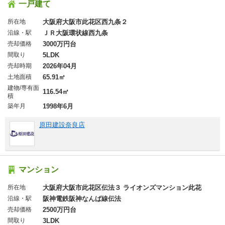
一戸建て
所在地
大阪府大阪市此花区西九条２
沿線・駅
ＪＲ大阪環状線西九条
売却価格
3000万円台
間取り
5LDK
売却時期
2026年04月
土地面積
65.91㎡
建物/専有面
116.54㎡
積
築年月
1998年6月
原田建設奈良店
マンション
所在地
大阪府大阪市此花区伝法３ ライオンズマンション此花
沿線・駅
阪神電鉄阪神なんば線伝法
売却価格
2500万円台
間取り
3LDK