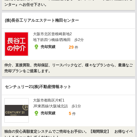
ンター』へお任せ下さい。
(株)長谷工リアルエステート梅田センター
大阪市北区曾根崎新地2
地下鉄四つ橋線/西梅田 歩2分
売却実績
29
件
仲介、直接買取、売却保証、リースバックなど、様々なプランから、最適なご
売却プランをご提案します。
センチュリー21(株)不動産情報ネット
大阪市都島区片町1
JR東西線/大阪城北詰 歩1分
売却実績
5
件
独自の安心高額査定システムでご売却をお手伝い。【期間限定】 お得なイベ