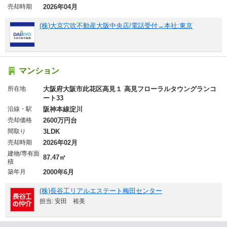
売却時期
2026年04月
(株)大京穴吹不動産大阪中央店/電話受付→本社:東京
マンション
所在地
大阪府大阪市此花区高見１ 高見フローラルタウングランコ
ート33
沿線・駅
阪神本線淀川
売却価格
2600万円台
間取り
3LDK
売却時期
2026年02月
建物/専有面
87.47㎡
積
築年月
2000年6月
(株)長谷工リアルエステート梅田センター
担当: 安田 裕美