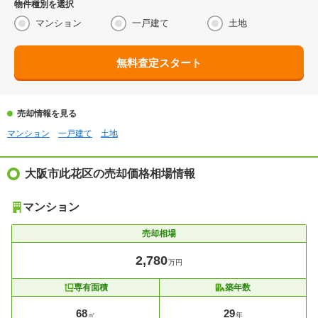
物件種別を選択
マンション
一戸建て
土地
無料査定スタート
売却情報を見る
マンション
一戸建て
土地
大阪市此花区の売却価格相場情報
マンション
売却相場
2,780
万円
専有面積
築年数
68
29
㎡
年