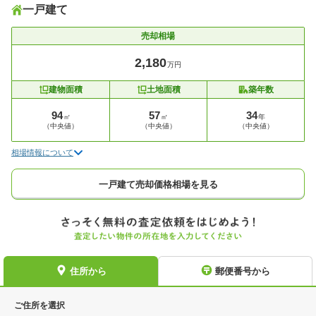
一戸建て
売却相場
2,180
万円
建物面積
土地面積
築年数
94
57
34
㎡
㎡
年
（中央値）
（中央値）
（中央値）
相場情報について
一戸建て売却価格相場を見る
住所から
郵便番号から
ご住所を選択