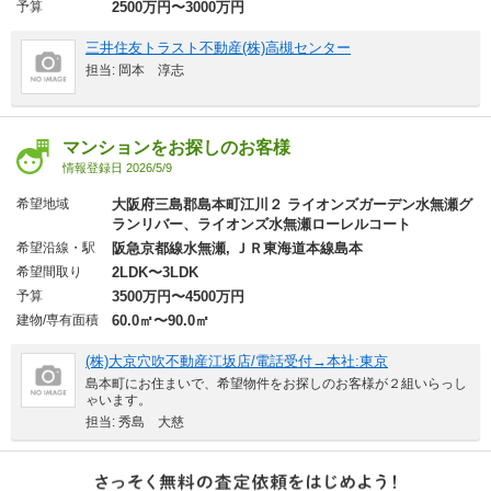
予算
2500万円〜3000万円
三井住友トラスト不動産(株)高槻センター
担当: 岡本 淳志
マンションをお探しのお客様
情報登録日 2026/5/9
希望地域
大阪府三島郡島本町江川２ ライオンズガーデン水無瀬グ
ランリバー、ライオンズ水無瀬ローレルコート
希望沿線・駅
阪急京都線水無瀬, ＪＲ東海道本線島本
希望間取り
2LDK〜3LDK
予算
3500万円〜4500万円
建物/専有面積
60.0㎡〜90.0㎡
(株)大京穴吹不動産江坂店/電話受付→本社:東京
島本町にお住まいで、希望物件をお探しのお客様が２組いらっし
ゃいます。
担当: 秀島 大慈