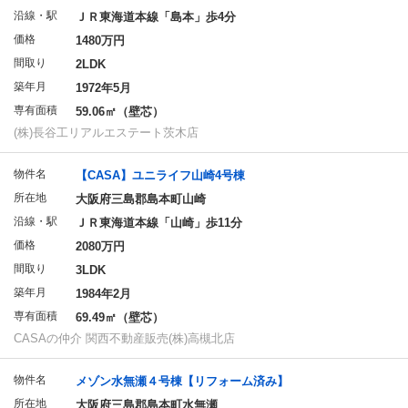
沿線・駅
ＪＲ東海道本線「島本」歩4分
価格
1480万円
間取り
2LDK
築年月
1972年5月
専有面積
59.06㎡（壁芯）
(株)長谷工リアルエステート茨木店
物件名
【CASA】ユニライフ山崎4号棟
所在地
大阪府三島郡島本町山崎
沿線・駅
ＪＲ東海道本線「山崎」歩11分
価格
2080万円
間取り
3LDK
築年月
1984年2月
専有面積
69.49㎡（壁芯）
CASAの仲介 関西不動産販売(株)高槻北店
物件名
メゾン水無瀬４号棟【リフォーム済み】
所在地
大阪府三島郡島本町水無瀬