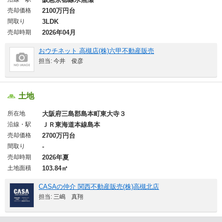
売却価格
2100万円台
間取り
3LDK
売却時期
2026年04月
おウチネット 高槻店(株)六甲不動産販売
担当: 今井 俊彦
土地
所在地
大阪府三島郡島本町東大寺３
沿線・駅
ＪＲ東海道本線島本
売却価格
2700万円台
間取り
-
売却時期
2026年夏
土地面積
103.84㎡
CASAの仲介 関西不動産販売(株)高槻北店
担当: 三嶋 真翔