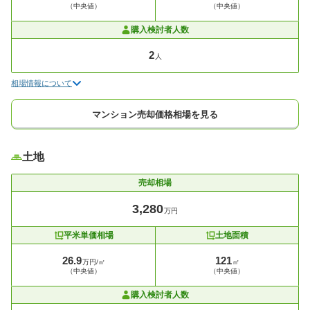
（中央値）
（中央値）
購入検討者人数
2
人
相場情報について
マンション売却価格相場を見る
土地
売却相場
3,280
万円
平米単価相場
土地面積
26.9
121
万円/㎡
㎡
（中央値）
（中央値）
購入検討者人数