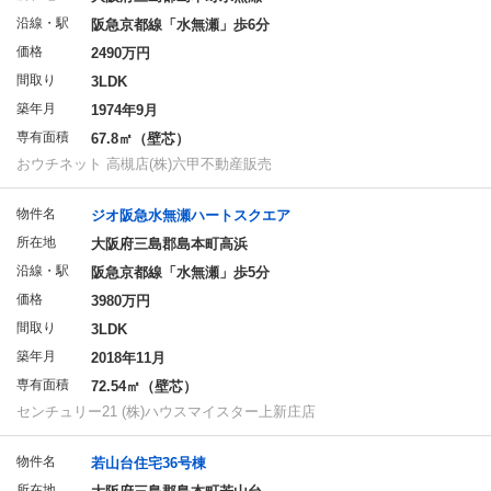
沿線・駅
阪急京都線「水無瀬」歩6分
価格
2490万円
間取り
3LDK
築年月
1974年9月
専有面積
67.8㎡（壁芯）
おウチネット 高槻店(株)六甲不動産販売
物件名
ジオ阪急水無瀬ハートスクエア
所在地
大阪府三島郡島本町高浜
沿線・駅
阪急京都線「水無瀬」歩5分
価格
3980万円
間取り
3LDK
築年月
2018年11月
専有面積
72.54㎡（壁芯）
センチュリー21 (株)ハウスマイスター上新庄店
物件名
若山台住宅36号棟
所在地