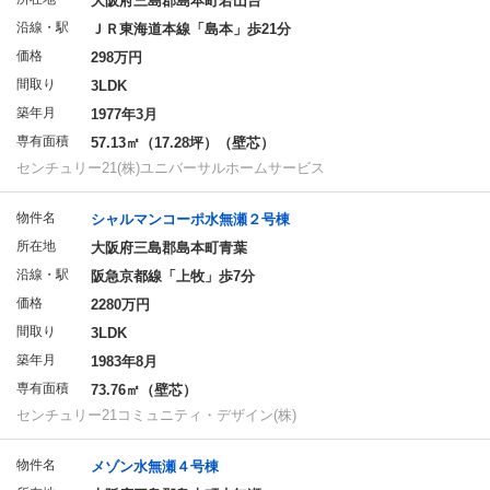
大阪府三島郡島本町若山台
沿線・駅
ＪＲ東海道本線「島本」歩21分
価格
298万円
間取り
3LDK
築年月
1977年3月
専有面積
57.13㎡（17.28坪）（壁芯）
センチュリー21(株)ユニバーサルホームサービス
物件名
シャルマンコーポ水無瀬２号棟
所在地
大阪府三島郡島本町青葉
沿線・駅
阪急京都線「上牧」歩7分
価格
2280万円
間取り
3LDK
築年月
1983年8月
専有面積
73.76㎡（壁芯）
センチュリー21コミュニティ・デザイン(株)
物件名
メゾン水無瀬４号棟