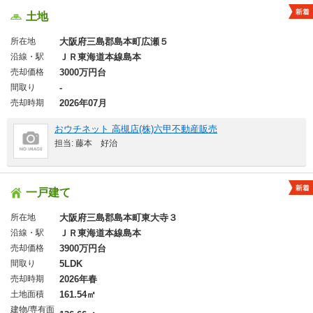
土地
所在地
大阪府三島郡島本町広瀬５
沿線・駅
ＪＲ東海道本線島本
売却価格
3000万円台
間取り
-
売却時期
2026年07月
おウチネット 高槻店(株)六甲不動産販売
担当: 藤本 好治
一戸建て
所在地
大阪府三島郡島本町東大寺３
沿線・駅
ＪＲ東海道本線島本
売却価格
3900万円台
間取り
5LDK
売却時期
2026年春
土地面積
161.54㎡
建物/専有面