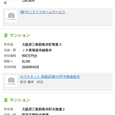
136.66㎡
積
(株)サンライフホームサービス
マンション
所在地
大阪府三島郡島本町青葉３
沿線・駅
ＪＲ東海道本線島本
売却価格
900万円台
間取り
2LDK
売却時期
2026年04月
おウチネット 高槻店(株)六甲不動産販売
担当: 藤本 好治
マンション
所在地
大阪府三島郡島本町水無瀬２
沿線・駅
阪急京都線水無瀬