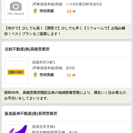
JR東海道本線/高槻 バス8分春日町停歩5分
売却実績
23
件
【仲介で】少しでも高く【買取で】少しでも早く【リフォームで】お悩み解
決！ベストプランをご提案します！
近鉄不動産(株)高槻営業所
高槻市芥川町1
JR東海道本線/高槻 歩3分
売却実績
11
件
昭和58年、高槻営業所開設以来の地域密着営業により、満足いく住み替えの
お手伝いをしてまいります。
阪急阪神不動産(株)長岡営業所
長岡京市天神1
阪急京都線/長岡天神 歩1分