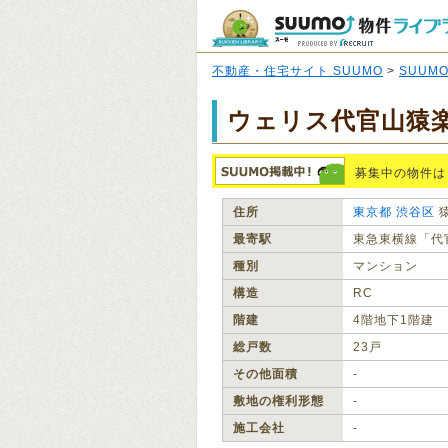
不動産・住宅サイト SUUMO
>
SUUM
ウェリス代官山猿
募集中の物件は
住所
東京都
渋谷区
最寄駅
東急東横線「代
種別
マンション
構造
RC
階建
4階地下1階建
総戸数
23戸
その他面積
‐
敷地の権利形態
‐
施工会社
‐