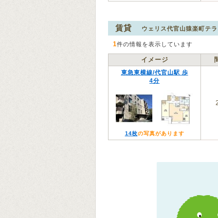
賃貸
ウェリス代官山猿楽町テラ
1
件の情報を表示しています
イメージ
東急東横線/代官山駅 歩
4分
14枚
の写真があります