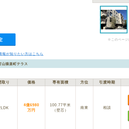
定
※このページ
情報が知りたい方はこちら
官山猿楽町テラス
間取り
価格
専有面積
方位
引渡時期
4億6980
100.77平米
南東
相談
2LDK
万円
（壁芯）