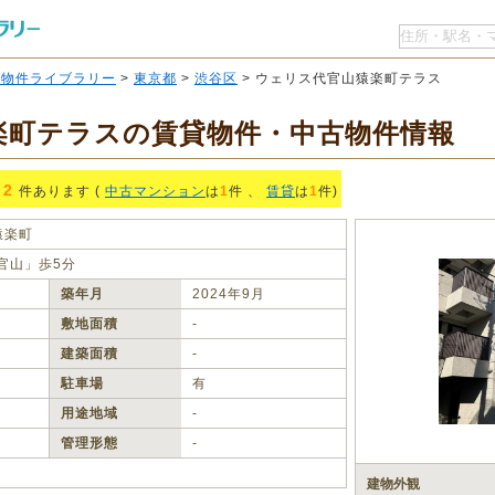
O物件ライブラリー
>
東京都
>
渋谷区
> ウェリス代官山猿楽町テラス
楽町テラスの賃貸物件・中古物件情報
2
件あります (
中古マンション
は
1
件 、
賃貸
は
1
件)
猿楽町
官山」歩5分
築年月
2024年9月
敷地面積
‐
建築面積
‐
駐車場
有
用途地域
‐
管理形態
‐
建物外観