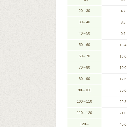
20～30
4.7
30～40
8.3
40～50
9.6
50～60
13.4
60～70
16.0
70～80
10.0
80～90
17.6
90～100
30.0
100～110
29.8
110～120
21.0
120～
40.0