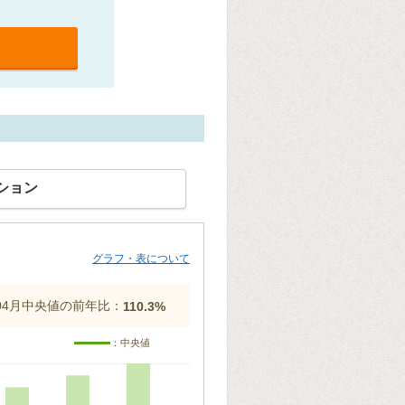
ション
グラフ・表について
年04月中央値の前年比：
110.3%
：中央値