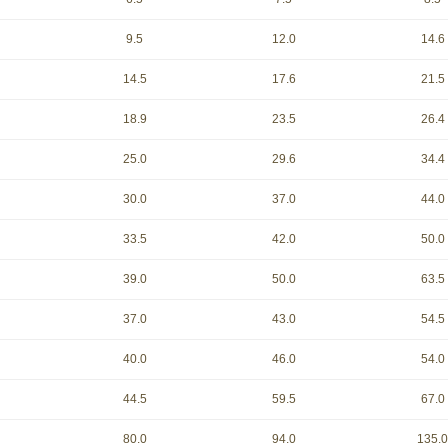
9.5
12.0
14.6
14.5
17.6
21.5
18.9
23.5
26.4
25.0
29.6
34.4
30.0
37.0
44.0
33.5
42.0
50.0
39.0
50.0
63.5
37.0
43.0
54.5
40.0
46.0
54.0
44.5
59.5
67.0
80.0
94.0
135.0