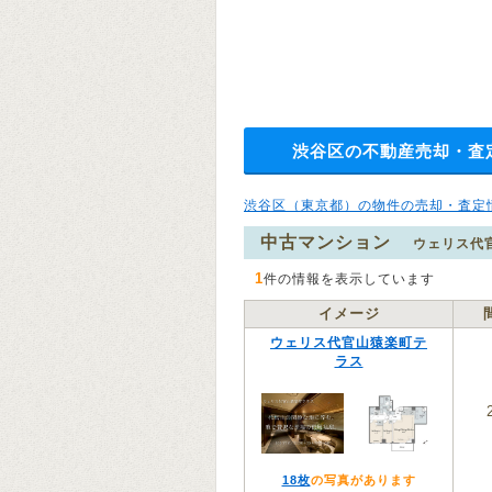
渋谷区の不動産売却・査
渋谷区（東京都）の物件の売却・査定
中古マンション
ウェリス代
1
件の情報を表示しています
イメージ
ウェリス代官山猿楽町テ
ラス
18枚
の写真があります