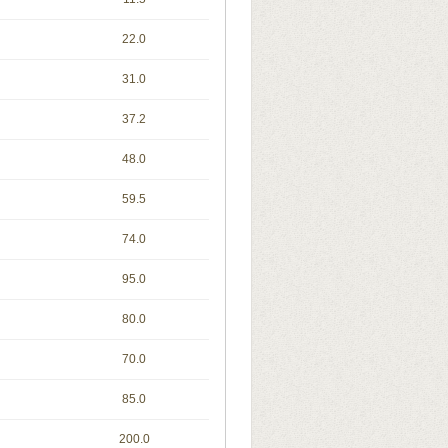
22.0
31.0
37.2
48.0
59.5
74.0
95.0
80.0
70.0
85.0
200.0