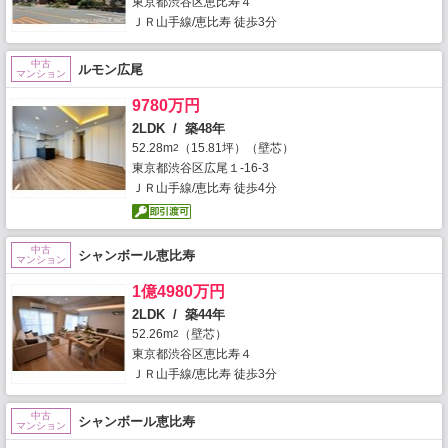
東京都渋谷区恵比寿４
ＪＲ山手線/恵比寿 徒歩3分
中古
ルモン広尾
マンション
9780万円
2LDK / 築48年
52.28m
（15.81坪）（壁芯）
2
東京都渋谷区広尾１-16-3
ＪＲ山手線/恵比寿 徒歩4分
中古
シャンボール恵比寿
マンション
1億4980万円
2LDK / 築44年
52.26m
（壁芯）
2
東京都渋谷区恵比寿４
ＪＲ山手線/恵比寿 徒歩3分
中古
シャンボール恵比寿
マンション