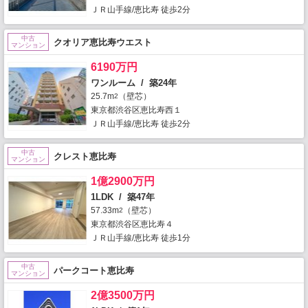
ＪＲ山手線/恵比寿 徒歩2分
中古
クオリア恵比寿ウエスト
マンション
6190万円
ワンルーム / 築24年
25.7m
（壁芯）
2
東京都渋谷区恵比寿西１
ＪＲ山手線/恵比寿 徒歩2分
中古
クレスト恵比寿
マンション
1億2900万円
1LDK / 築47年
57.33m
（壁芯）
2
東京都渋谷区恵比寿４
ＪＲ山手線/恵比寿 徒歩1分
中古
パークコート恵比寿
マンション
2億3500万円