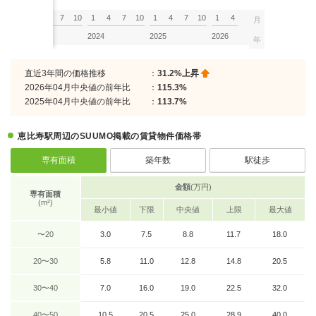
7
10
1
4
7
10
1
4
7
10
1
4
7
10
1
4
月
2023
2024
2025
2026
年
直近3年間の価格推移
：
31.2%上昇
2026年04月中央値の前年比
：
115.3%
2025年04月中央値の前年比
：
113.7%
恵比寿駅周辺のSUUMO掲載の賃貸物件価格帯
専有面積
築年数
駅徒歩
金額
(万円)
専有面積
(m²)
最小値
下限
中央値
上限
最大値
〜20
3.0
7.5
8.8
11.7
18.0
20〜30
5.8
11.0
12.8
14.8
20.5
30〜40
7.0
16.0
19.0
22.5
32.0
40〜50
10.5
20.5
25.0
28.9
40.0