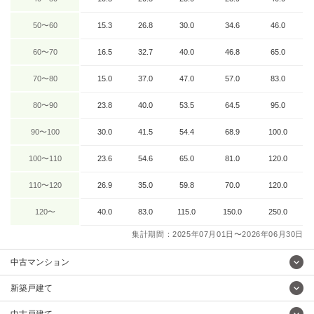
50〜60
15.3
26.8
30.0
34.6
46.0
60〜70
16.5
32.7
40.0
46.8
65.0
70〜80
15.0
37.0
47.0
57.0
83.0
80〜90
23.8
40.0
53.5
64.5
95.0
90〜100
30.0
41.5
54.4
68.9
100.0
100〜110
23.6
54.6
65.0
81.0
120.0
110〜120
26.9
35.0
59.8
70.0
120.0
120〜
40.0
83.0
115.0
150.0
250.0
集計期間：2025年07月01日〜2026年06月30日
中古マンション
新築戸建て