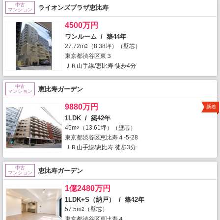
中古
ライオンズプラザ恵比寿
マンション
4500万円
ワンルーム / 築44年
27.72m
（8.38坪）（壁芯）
2
東京都渋谷区東３
ＪＲ山手線/恵比寿 徒歩4分
中古
恵比寿ガーデン
マンション
9880万円
新着
1LDK / 築42年
45m
（13.61坪）（壁芯）
2
東京都渋谷区恵比寿４-5-28
ＪＲ山手線/恵比寿 徒歩3分
中古
恵比寿ガーデン
マンション
1億2480万円
1LDK+S（納戸） / 築42年
57.5m
（壁芯）
2
東京都渋谷区恵比寿４