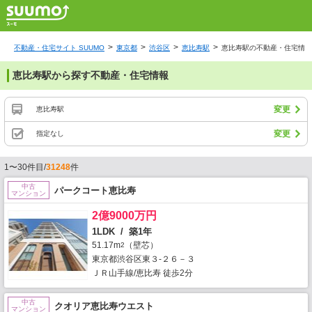
不動産・住宅サイト SUUMO
東京都
渋谷区
恵比寿駅
恵比寿駅の不動産・住宅情報
恵比寿駅から探す不動産・住宅情報
変更
恵比寿駅
変更
指定なし
1〜30件目/
31248
件
中古
パークコート恵比寿
マンション
2億9000万円
1LDK / 築1年
51.17m
（壁芯）
2
東京都渋谷区東３-２６－３
ＪＲ山手線/恵比寿 徒歩2分
中古
クオリア恵比寿ウエスト
マンション