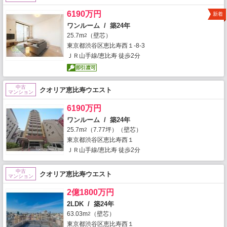
6190万円
新着
ワンルーム / 築24年
25.7m
（壁芯）
2
東京都渋谷区恵比寿西１-8-3
ＪＲ山手線/恵比寿 徒歩2分
中古
クオリア恵比寿ウエスト
マンション
6190万円
ワンルーム / 築24年
25.7m
（7.77坪）（壁芯）
2
東京都渋谷区恵比寿西１
ＪＲ山手線/恵比寿 徒歩2分
中古
クオリア恵比寿ウエスト
マンション
2億1800万円
2LDK / 築24年
63.03m
（壁芯）
2
東京都渋谷区恵比寿西１