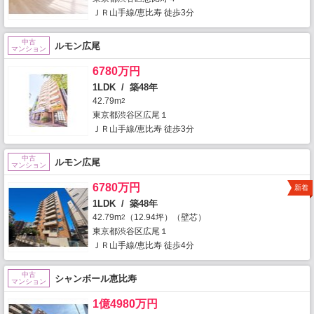
ＪＲ山手線/恵比寿 徒歩3分
中古
ルモン広尾
マンション
6780万円
1LDK / 築48年
42.79m
2
東京都渋谷区広尾１
ＪＲ山手線/恵比寿 徒歩3分
中古
ルモン広尾
マンション
6780万円
新着
1LDK / 築48年
42.79m
（12.94坪）（壁芯）
2
東京都渋谷区広尾１
ＪＲ山手線/恵比寿 徒歩4分
中古
シャンボール恵比寿
マンション
1億4980万円