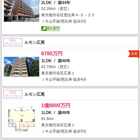
2LDK / 築44年
52.26m
（壁芯）
2
東京都渋谷区恵比寿４-５－２５
ＪＲ山手線/恵比寿 徒歩3分
中古
ルモン広尾
マンション
6780万円
新着
1LDK / 築48年
42.79m
（壁芯）
2
東京都渋谷区広尾１
ＪＲ山手線/恵比寿 徒歩4分
中古
ルモン広尾
マンション
1億8800万円
1LDK / 築48年
81.8m
2
東京都渋谷区広尾１
ＪＲ山手線/恵比寿 徒歩5分