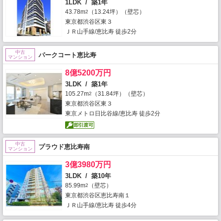
1LDK / 築1年
43.78m
（13.24坪）（壁芯）
2
東京都渋谷区東３
ＪＲ山手線/恵比寿 徒歩2分
中古
パークコート恵比寿
マンション
8億5200万円
3LDK / 築1年
105.27m
（31.84坪）（壁芯）
2
東京都渋谷区東３
東京メトロ日比谷線/恵比寿 徒歩2分
中古
プラウド恵比寿南
マンション
3億3980万円
3LDK / 築10年
85.99m
（壁芯）
2
東京都渋谷区恵比寿南１
ＪＲ山手線/恵比寿 徒歩4分